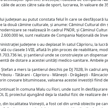
la căile de acces către sala de sport, lucrarea, în valoare de 35
ului județean au putut constata felul în care se desfășoară l
rile la două cămine culturale, și anume: Căminul Cultural din 
e modernizare se realizează în cadrul PNDR, și Căminul Cultur
e 2.600.000 lei, sunt realizate de Compania Națională de Inves
rației județene s-au deplasat în satul Căprioru, la lucrări
lă cu clasele I-VIII, aflată în plin proces de reabilitare, mo
e 1.703.736 lei, și șantierul unde se construiește un dispensar
nentă de dotare a acestei unități medico-sanitare. Ambele p
fan a mers la șantierul deschis pe DJ 702B, în cadrul amplu
riboiu - Tătărani - Căprioru - Mănești - Drăgăești - Râncacio
rin covoare bituminoase, valoarea acestei investiții fiind de
inuat în comuna Malu cu Flori, unde sunt în desfășurare lu
DL II, proiectul ajungând deja la stadiul fizic de realizare d
localitatea Voinești, a fost cel din urmă obiectiv pe care 