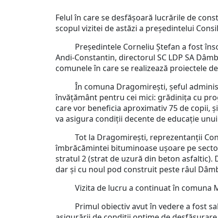
Felul în care se desfășoară lucrările de con
scopul vizitei de astăzi a președintelui Cons
Președintele Corneliu Ștefan a fost însoțit 
Andi-Constantin, directorul SC LDP SA Dâmbov
comunele în care se realizează proiectele de
În comuna Dragomirești, șeful administrație
învățământ pentru cei mici: grădinița cu prog
care vor beneficia aproximativ 75 de copii, și 
va asigura condiții decente de educație unui
Tot la Dragomirești, reprezentanții Consili
îmbrăcămintei bituminoase ușoare pe sector
stratul 2 (strat de uzură din beton asfaltic
dar și cu noul pod construit peste râul Dâ
Vizita de lucru a continuat în comuna Măne
Primul obiectiv avut în vedere a fost sala 
asigurării de condiții optime de desfășurare a