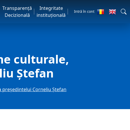
Transparență
Integritate
Intră în cont
Decizională
instituțională
ne culturale,
liu Ștefan
ia președintelui Corneliu Ștefan