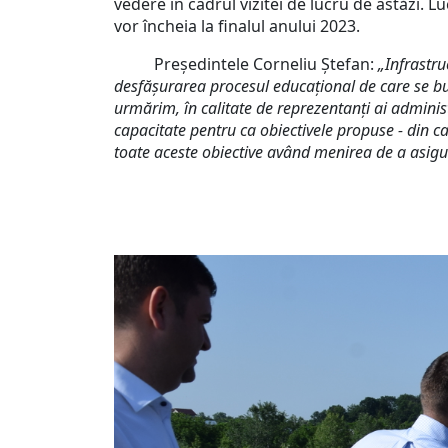
vedere în cadrul vizitei de lucru de astăzi. Lu
vor încheia la finalul anului 2023.
Președintele Corneliu Ștefan:
„Infrastru
desfășurarea procesul educaţional de care se bucu
urmărim, în calitate de reprezentanți ai administ
capacitate pentru ca obiectivele propuse - din ca
toate aceste obiective având menirea de a asigur