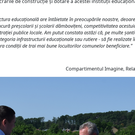
crările de construcție și dotare a acestei instituții educațion
ctura educațională are întâietate în preocupările noastre, deoar
ră preșcolarii și școlarii dâmbovițeni, competitivitatea acestuia 
rației publice locale. Am putut constata astăzi că, pe multe șanti
tegoria infrastructurii educaționale sau rutiere - să fie realizate
a condiții de trai mai bune locuitorilor comunelor beneficiare.”
Compartimentul Imagine, Relaț