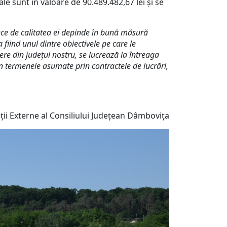
ale sunt în valoare de 90.489.482,67 lei și se
ece de calitatea ei depinde în bună măsură
fiind unul dintre obiectivele pe care le
ere din județul nostru, se lucrează la întreaga
 în termenele asumate prin contractele de lucrări,
ii Externe al Consiliului Județean Dâmbovița