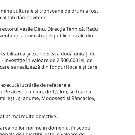
cămine culturale și tronsoane de drum a fost
ocalități dâmbovițene.
rectorul Vasile Dinu, Direcția Tehnică, Radu
entanții administrației publice locale din
bilitarea și extinderea a două unități de
investiție în valoare de 2.500.000 lei, de
 care se realizează din fonduri locale și care
execută lucrările de refacere a
 Pe acest tronson, de 1,2 km, se toarnă
omirești, și anume, Mogoșești și Râncaciov,
flat mai multe obiective.
ctarea noilor norme în domeniu, în scopul
ională de Investiții, este în valoare de