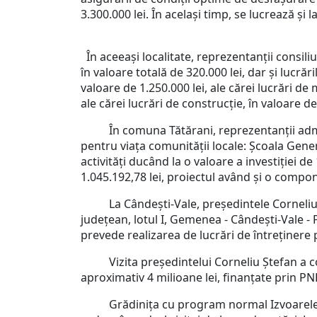
3.300.000 lei. În același timp, se lucrează și 
În aceeași localitate, reprezentanții consili
în valoare totală de 320.000 lei, dar și lucră
valoare de 1.250.000 lei, ale cărei lucrări d
ale cărei lucrări de construcție, în valoare d
În comuna Tătărani, reprezentanții administ
pentru viața comunității locale: Școala Genera
activități ducând la o valoare a investiției d
1.045.192,78 lei, proiectul având și o compo
La Cândești-Vale, președintele Corneliu Ște
județean, lotul I, Gemenea - Cândești-Vale - P
prevede realizarea de lucrări de întreținere p
Vizita președintelui Corneliu Ștefan a cont
aproximativ 4 milioane lei, finanțate prin PN
Grădinița cu program normal Izvoarele, din 