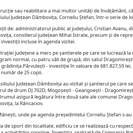
strucție sau reabilitare a mai multor unități de învățământ, 
iliului Județean Dâmbovița, Corneliu Ștefan, într-o serie de l
de: administratorul public al județului, Cristian Avanu, di
ița, consilierul județean Mihai Istrate, precum și de reprez
 investiții incluse în agenda vizitei.
i județene a mers pe șantierele pe care se lucrează la rea
ram normal, cu patru săli de grupă, din satul Dragomirești - 
grădinița Pârvulești - investiție în valoare de 681.827,59 lei,
 număr de 25 copii.
ului Județean Dâmbovița au vizitat și șantierul pe care se 
ul de drum DJ 702D, Mogoșești - Geangoești - Dragomirești.
). Drumul asigură legătura între două sate ale comunei Drag
mbovița, la Râncaciov.
ști, unde pe agenda președintelui Corneliu Ștefan s-au a
de sport din localitate, edificiu ce se realizează cu respe
 activităților sportive. Investiția, realizată de Compania Naț