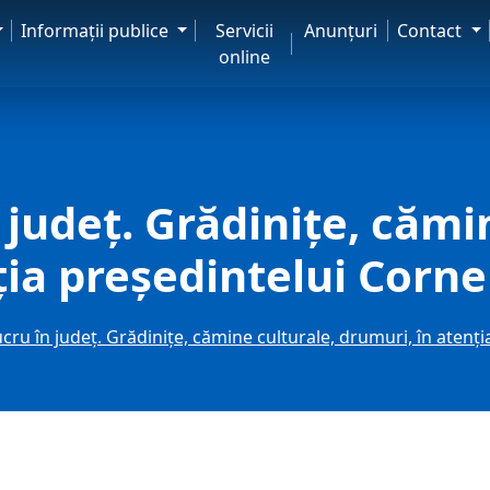
Informaţii publice
Servicii
Anunţuri
Contact
online
n județ. Grădinițe, cămi
ția președintelui Corne
lucru în județ. Grădinițe, cămine culturale, drumuri, în atenț