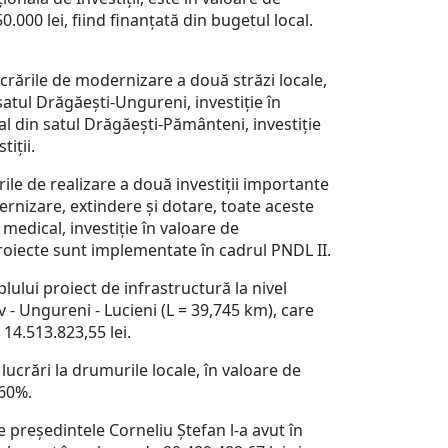
0.000 lei, fiind finanțată din bugetul local.
ucrările de modernizare a două străzi locale,
satul Drăgăești-Ungureni, investiție în
al din satul Drăgăești-Pământeni, investiție
tiții.
le de realizare a două investiții importante
dernizare, extindere și dotare, toate aceste
 medical, investiție în valoare de
roiecte sunt implementate în cadrul PNDL II.
lui proiect de infrastructură la nivel
v - Ungureni - Lucieni (L = 39,745 km), care
 14.513.823,55 lei.
crări la drumurile locale, în valoare de
e 60%.
președintele Corneliu Ștefan l-a avut în