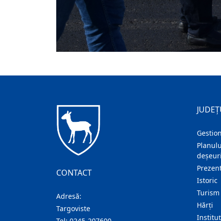
JUDEȚ
Gestion
Planulu
deșeuri
Prezent
CONTACT
Istoric
Turism
Adresă:
Hărţi
Targoviste
Institu
Tel:
0245-207600