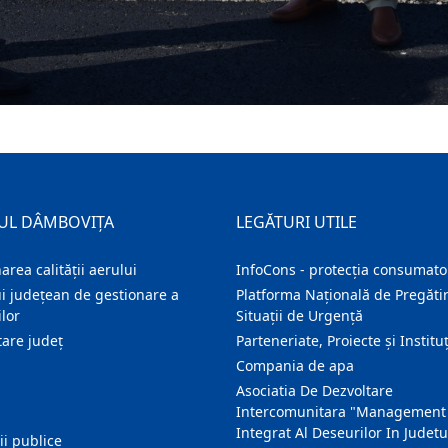
UL DÂMBOVIȚA
LEGĂTURI UTILE
area calității aerului
InfoCons - protecția consumator
i județean de gestionare a
Platforma Națională de Pregătir
lor
Situații de Urgență
are judeţ
Parteneriate, Proiecte și Instituț
Compania de apa
Asociatia De Dezvoltare
Intercomunitara "Management
Integrat Al Deseurilor In Judetu
ţii publice