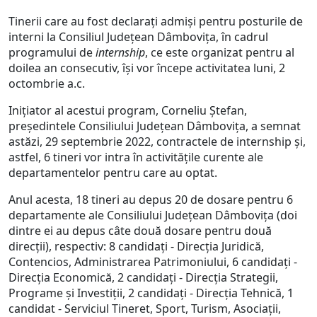
Tinerii care au fost declarați admiși pentru posturile de
interni la Consiliul Județean Dâmbovița, în cadrul
programului de
internship
, ce este organizat pentru al
doilea an consecutiv, își vor începe activitatea luni, 2
octombrie a.c.
Inițiator al acestui program, Corneliu Ștefan,
președintele Consiliului Județean Dâmbovița, a semnat
astăzi, 29 septembrie 2022, contractele de internship și,
astfel, 6 tineri vor intra în activitățile curente ale
departamentelor pentru care au optat.
Anul acesta, 18 tineri au depus 20 de dosare pentru 6
departamente ale Consiliului Județean Dâmbovița (doi
dintre ei au depus câte două dosare pentru două
direcții), respectiv: 8 candidați - Direcția Juridică,
Contencios, Administrarea Patrimoniului, 6 candidați -
Direcția Economică, 2 candidați - Direcția Strategii,
Programe și Investiții, 2 candidați - Direcția Tehnică, 1
candidat - Serviciul Tineret, Sport, Turism, Asociații,