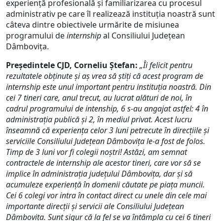
experiență profesională și familiarizarea cu procesul
administrativ pe care îl realizează instituția noastră sunt
câteva dintre obiectivele urmărite de misiunea
programului de
internship
al Consiliului Județean
Dâmbovița.
Președintele CJD, Corneliu Ștefan:
„Îi felicit pentru
rezultatele obținute și aș vrea să știți că acest program de
internship este unul important pentru instituția noastră.
D
in
cei 7
tineri care, anul trecut, au lucrat alături de noi, în
cadrul programului de intenship, 6 s-au angajat astfel
: 4
în
administrația publică și 2, în mediul privat. Acest lucru
înseamnă că experiența celor 3 luni petrecute în direcțiile și
serviciile Consiliului Județean Dâmbovița le-a fost de folos.
Timp de 3 luni vor fi colegii noștri! Astăzi, am semnat
contractele de internship ale acestor tineri, care vor să se
implice în administrația județului Dâmbovița, dar și să
acumuleze experiență în domenii căutate pe piața muncii.
Cei 6 colegi vor intra în contact direct cu unele din cele mai
importante direcții și servicii ale Consiliului Județean
Dâmbovița. Sunt sigur că la fel se va întâmpla cu cei 6 tineri