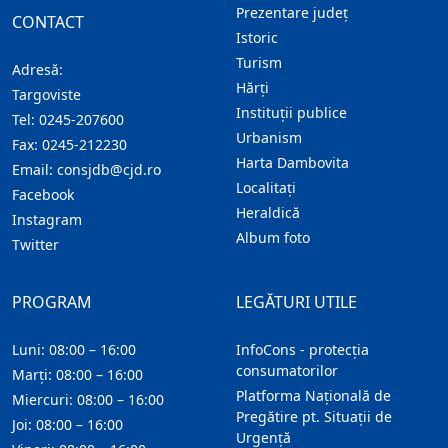
Prezentare judeţ
CONTACT
Istoric
Turism
Adresă:
Hărţi
Targoviste
Instituţii publice
Tel:
0245-207600
Urbanism
Fax:
0245-212230
Harta Dambovita
Email:
consjdb@cjd.ro
Localitaţi
Facebook
Heraldică
Instagram
Album foto
Twitter
PROGRAM
LEGĂTURI UTILE
Luni: 08:00 – 16:00
InfoCons - protecția
consumatorilor
Marți: 08:00 – 16:00
Platforma Națională de
Miercuri: 08:00 – 16:00
Pregătire pt. Situații de
Joi: 08:00 – 16:00
Urgență