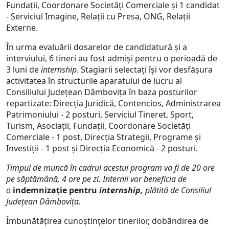
Fundații, Coordonare Societăți Comerciale și 1 candidat
- Serviciul Imagine, Relații cu Presa, ONG, Relații
Externe.
În urma evaluării dosarelor de candidatură și a
interviului, 6 tineri au fost admiși pentru o perioadă de
3 luni de
internship
. Stagiarii selectați își vor desfășura
activitatea în structurile aparatului de lucru al
Consiliului Județean Dâmbovița în baza posturilor
repartizate: Direcția Juridică, Contencios, Administrarea
Patrimoniului - 2 posturi, Serviciul Tineret, Sport,
Turism, Asociații, Fundații, Coordonare Societăți
Comerciale - 1 post, Direcția Strategii, Programe și
Investiții - 1 post și Direcția Economică - 2 posturi.
Timpul de muncă în cadrul acestui program va fi de 20 ore
pe săptămână, 4 ore pe zi.
Internii vor beneficia de
o
indemnizație pentru
internship,
plătită de Consiliul
Județean Dâmbovița.
Îmbunătățirea cunoștințelor tinerilor, dobândirea de