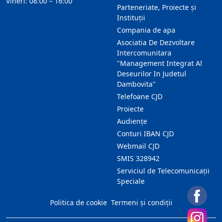
Vineri: 08:00 – 16:00
Parteneriate, Proiecte și
Instituții
Compania de apa
Asociatia De Dezvoltare
Intercomunitara
"Management Integrat Al
Deseurilor In Judetul
Dambovita"
Telefoane CJD
Proiecte
Audienţe
Conturi IBAN CJD
Webmail CJD
SMIS 328942
Serviciul de Telecomunicații
Speciale
Politica de cookie
Termeni și condiții