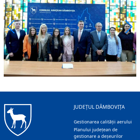
JUDEȚUL DÂMBOVIȚA
Gestionarea calității aerului
Planului județean de
gestionare a deșeurilor