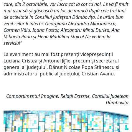
care, din 2 octombrie, vor lucra cot la cot cu noi. Le va fi mult
mai ușor să-și găsească un loc de muncă după cele trei luni
de activitate în Consiliul Județean Dâmbovița. Le urăm bun
venit celor 6 interni
: Georgiana Alexandra Minciunescu,
Carmen Vălu, Ioana Pastor, Alexandru Mihai Durlea, Ana
Mihaela Radu și Elena Mădălina Stoica!
Ne vedem la
serviciu!
”
La eveniment au mai fost prezenți vicepreședinții
Luciana Cristea și Antonel Jîjîie, precum și secretarul
general al județului, Dănuț Nicolae Popa Stănescu și
administratorul public al județului, Cristian Avanu.
Compartimentul Imagine, Relații Externe, Consiliul Județean
Dâmbovița