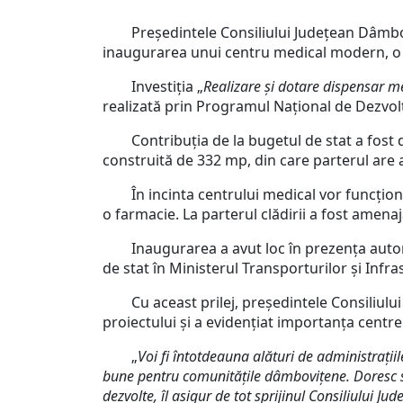
Președintele Consiliului Județean Dâmbovița
inaugurarea unui centru medical modern, o i
Investiția „
Realizare și dotare dispensar m
realizată prin Programul Național de Dezvolt
Contribuția de la bugetul de stat a fost de 9
construită de 332 mp, din care parterul are
În incinta centrului medical vor funcționa
o farmacie. La parterul clădirii a fost amen
Inaugurarea a avut loc în prezența autorit
de stat în Ministerul Transporturilor și Infra
Cu aceast prilej, președintele Consiliului J
proiectului și a evidențiat importanța centr
„
Voi fi întotdeauna alături de administrațiile
bune pentru comunitățile dâmbovițene. Doresc s
dezvolte, îl asigur de tot sprijinul Consiliulu