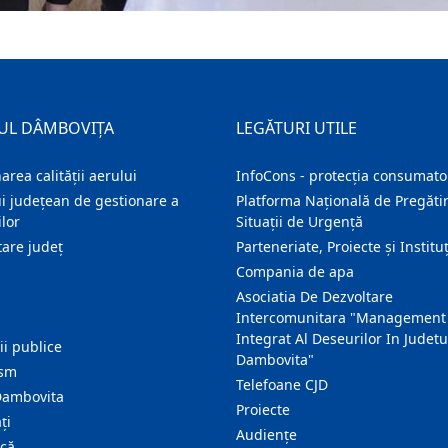
UL DÂMBOVIȚA
LEGĂTURI UTILE
area calității aerului
InfoCons - protecția consumator
i județean de gestionare a
Platforma Națională de Pregătir
lor
Situații de Urgență
are judeţ
Parteneriate, Proiecte și Instituț
Compania de apa
Asociatia De Dezvoltare
Intercomunitara "Management
Integrat Al Deseurilor In Judetu
ţii publice
Dambovita"
ism
Telefoane CJD
Dambovita
Proiecte
ţi
Audienţe
ică