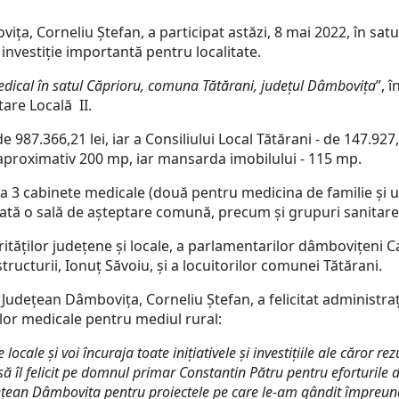
, Corneliu Ștefan, a participat astăzi, 8 mai 2022, în satu
nvestiție importantă pentru localitate.
edical în satul Căprioru, comuna Tătărani, județul Dâmbovița
”, 
are Locală II.
87.366,21 lei, iar a Consiliului Local Tătărani - de 147.927,
 aproximativ 200 mp, iar mansarda imobilului - 115 mp.
 3 cabinete medicale (două pentru medicina de familie și u
ajată o sală de așteptare comună, precum și grupuri sanitare
ăților județene și locale, a parlamentarilor dâmbovițeni C
structurii, Ionuț Săvoiu, și a locuitorilor comunei Tătărani.
udețean Dâmbovița, Corneliu Ștefan, a felicitat administrați
elor medicale pentru mediul rural:
 locale și voi încuraja toate inițiativele și investițiile ale căror r
ă î
l felicit pe domnul primar Constantin Pătru pentru eforturile 
i Județean Dâmbovița pentru proiectele pe care le-am gândit împr