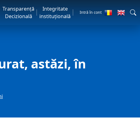
Transparență
Integritate
Intră în cont
Decizională
instituțională
at, astăzi, în
ni