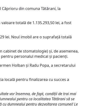
l Căprioru din comuna Tătărani, la
în valoare totală de 1.135.293,50 lei, a fost
29 lei. Noul imobil are o suprafață totală
n cabinet de stomatologie) și, de asemenea,
 pentru personalul medical și pacienți.
armen Holban și Radu Popa, a secretarului
a locală pentru finalizarea cu succes a
ezultate vor însemna, de fapt, condiții de trai mai
dumnealui pentru ca localitatea Tătărani să se
eună cu dumnealui pentru dezvoltarea comunei! Le