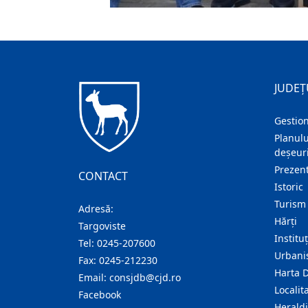
JUDEȚ
Gestion
Planulu
deșeuri
Prezent
CONTACT
Istoric
Turism
Adresă:
Hărţi
Targoviste
Institu
Tel:
0245-207600
Urban
Fax:
0245-212230
Harta 
Email:
consjdb@cjd.ro
Localita
Facebook
Herald