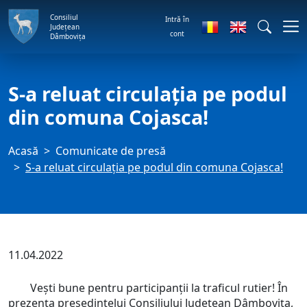
Consiliul
Intră în
Județean
cont
Dâmbovița
S-a reluat circulația pe podul
din comuna Cojasca!
Acasă
Comunicate de presă
S-a reluat circulația pe podul din comuna Cojasca!
11.04.2022
Vești bune pentru participanții la traficul rutier! În
prezența președintelui Consiliului Județean Dâmbovița,