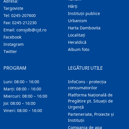
Adresă:
Hărţi
Targoviste
Instituţii publice
Tel:
0245-207600
Urbanism
Fax:
0245-212230
Harta Dambovita
Email:
consjdb@cjd.ro
Localitaţi
Facebook
Heraldică
Instagram
Album foto
Twitter
PROGRAM
LEGĂTURI UTILE
Luni: 08:00 – 16:00
InfoCons - protecția
consumatorilor
Marți: 08:00 – 16:00
Platforma Națională de
Miercuri: 08:00 – 16:00
Pregătire pt. Situații de
Joi: 08:00 – 16:00
Urgență
Vineri: 08:00 – 16:00
Parteneriate, Proiecte și
Instituții
Compania de apa