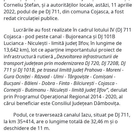
Corneliu Ștefan, și a autorităților locale, astăzi, 11 aprilie
2022, podul de pe DJ 711, din comuna Cojasca, a fost
redat circulației publice.
Lucrările au fost realizate în cadrul lotului IV (DJ 711
Cojasca - pod peste canal - Bujoreanca și DJ 101B
Lucianca - Niculești - limită județ Ilfov, în lungime de
13,642 km), lot ce aparține importantului proiect de
infrastructură rutieră
„Dezvoltarea infrastructurii de
transport județean prin modernizarea DJ 720, DJ 720B, DJ
711 și DJ 101B, pe traseul limită județ Prahova - Moreni -
Gura Ocniței - Răzvad - Ulmi - Târgoviște - Comișani -
Bucșani - Băleni - Dobra - Finta - Bilciurești - Cojasca -
Cornești - Butimanu - Niculești - limită județ Ilfov”
, derulat
prin Programul Operațional Regional 2014 - 2020, al
cărui beneficiar este Consiliul Județean Dâmbovița.
Podul, ce traversează canalul Iazu, situat pe DJ 711,
la km 35+414, are o lungime totală de 32,46 m și o
deschidere de 11 m.