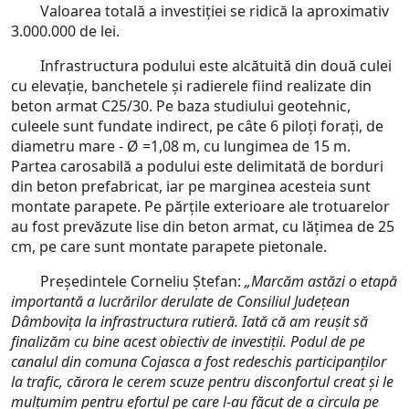
Valoarea totală a investiției se ridică la aproximativ
3.000.000 de lei.
Infrastructura podului este alcătuită din două culei
cu elevație, banchetele și radierele fiind realizate din
beton armat C25/30. Pe baza studiului geotehnic,
culeele sunt fundate indirect, pe câte 6 piloți forați, de
diametru mare - Ø =1,08 m, cu lungimea de 15 m.
Partea carosabilă a podului este delimitată de borduri
din beton prefabricat, iar pe marginea acesteia sunt
montate parapete. Pe părțile exterioare ale trotuarelor
au fost prevăzute lise din beton armat, cu lățimea de 25
cm, pe care sunt montate parapete pietonale.
Președintele Corneliu Ștefan:
„Marcăm astăzi o etapă
importantă a lucrărilor derulate de Consiliul Județean
Dâmbovița la infrastructura rutieră. Iată că am reușit să
finalizăm cu bine acest obiectiv de investiții. Podul de pe
canalul din comuna Cojasca a fost redeschis participanților
la trafic, cărora le cerem scuze pentru disconfortul creat și le
mulțumim pentru efortul pe care l-au făcut de a circula pe