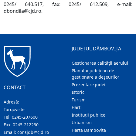
0245/ 640.517, fax: 0245/ 612.509, e-mail:
dbondila@cjd.ro.
JUDEȚUL DÂMBOVIȚA
Gestionarea calității aerului
Planului județean de
gestionare a deșeurilor
Prezentare judeţ
CONTACT
Istoric
Turism
Adresă:
Hărţi
Targoviste
Instituţii publice
Tel:
0245-207600
Urbanism
Fax:
0245-212230
Harta Dambovita
Email:
consjdb@cjd.ro