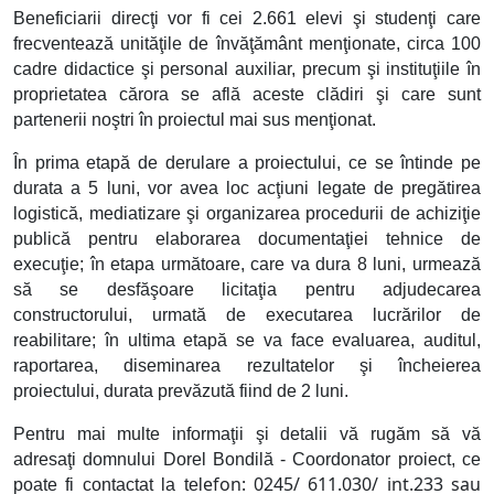
Beneficiarii direcţi vor fi cei 2.661 elevi şi studenţi care
frecventează unităţile de învăţământ menţionate, circa 100
cadre didactice şi personal auxiliar, precum şi instituţiile în
proprietatea cărora se află aceste clădiri şi care sunt
partenerii noştri în proiectul mai sus menţionat.
În prima etapă de derulare a proiectului, ce se întinde pe
durata a 5 luni, vor avea loc acţiuni legate de pregătirea
logistică, mediatizare şi organizarea procedurii de achiziţie
publică pentru elaborarea documentaţiei tehnice de
execuţie; în etapa următoare, care va dura 8 luni, urmează
să se desfăşoare licitaţia pentru adjudecarea
constructorului, urmată de executarea lucrărilor de
reabilitare; în ultima etapă se va face evaluarea, auditul,
raportarea, diseminarea rezultatelor şi încheierea
proiectului, durata prevăzută fiind de 2 luni.
Pentru mai multe informaţii şi detalii vă rugăm să vă
adresaţi domnului Dorel Bondilă - Coordonator proiect, ce
efon: 0245/ 611.030/ int.233 sau
poate fi contactat la tel