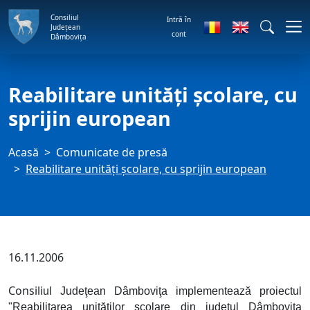
Consiliul
Intră în
Județean
cont
Dâmbovița
Reabilitare unităţi şcolare, cu
sprijin european
Acasă
Comunicate de presă
Reabilitare unităţi şcolare, cu sprijin european
16.11.2006
Consili
ul Judeţean Dâmboviţa implementează proiectul
"Reabilitarea unităţilor şcolare din judeţul Dâmboviţa