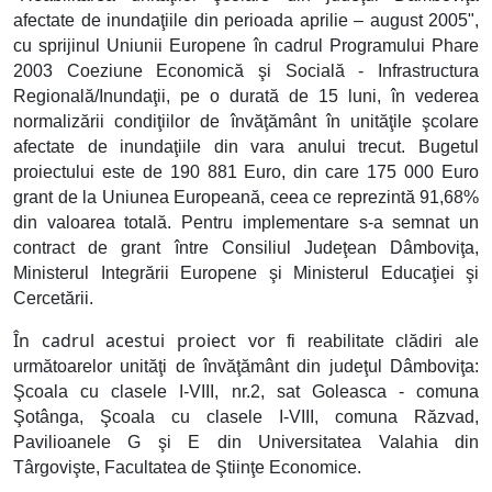
afectate de inundaţiile din perioada aprilie – august 2005",
cu sprijinul Uniunii Europene în cadrul Programului Phare
2003 Coeziune Economică şi Socială - Infrastructura
Regională/Inundaţii, pe o durată de 15 luni, în vederea
normalizării condiţiilor de învăţământ în unităţile şcolare
afectate de inundaţiile din vara anului trecut. Bugetul
proiectului este de 190 881 Euro, din care 175 000 Euro
grant de la Uniunea Europeană, ceea ce reprezintă 91,68%
din valoarea totală. Pentru implementare s-a semnat un
contract de grant între Consiliul Judeţean Dâmboviţa,
Ministerul Integrării Europene şi Ministerul Educaţiei şi
Cercetării.
În cadrul acestui proiect vor
fi reabilitate clădiri ale
următoarelor unităţi de învăţământ din judeţul Dâmboviţa:
Şcoala cu clasele I-VIII, nr.2, sat Goleasca - comuna
Şotânga, Şcoala cu clasele I-VIII, comuna Răzvad,
Pavilioanele G şi E din Universitatea Valahia din
Târgovişte, Facultatea de Ştiinţe Economice.