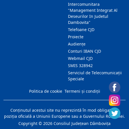
Intercomunitara
"Management Integrat Al
Deseurilor In Judetul
Dambovita"
Telefoane CJD
Proiecte
Audienţe
Conturi IBAN CJD
Webmail CJD
SMIS 328942
Serviciul de Telecomunicații
Speciale
Politica de cookie
Termeni și condiții
Conţinutul acestui site nu reprezintă în mod obligatoriu
poziţia oficială a Uniunii Europene sau a Guvernului României.
Copyright ©
2026
Consiliul Judeţean Dâmboviţa