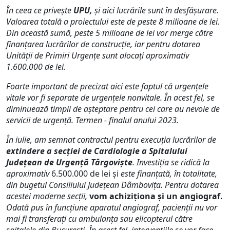
În ceea ce privește
UPU,
și aici lucrările sunt în desfășurare.
Valoarea totală a proiectului este de peste 8 milioane de lei.
Din această sumă, peste 5 milioane de lei vor merge către
finanțarea lucrărilor de construcție, iar pentru dotarea
Unităţii de Primiri Urgențe sunt alocați aproximativ
1.600.000 de lei.
Foarte important de precizat aici este faptul că urgențele
vitale vor fi separate de urgențele nonvitale. În acest fel, se
diminuează timpii de așteptare pentru cei care au nevoie de
servicii de urgență. Termen - finalul anului 2023.
În iulie, am semnat contractul pentru execuția lucrărilor de
extindere a secției de Cardiologie a Spitalului
Județean de Urgență Târgoviște
. Investiția se ridică la
aproximativ
6.500.000 de lei și
este finanțată, în totalitate,
din bugetul Consiliului Judeţean Dâmboviţa. Pentru dotarea
acestei moderne secții,
vom achiziționa și un angiograf.
Odată pus în funcțiune aparatul angiograf, pacienții nu vor
mai fi transferați cu ambulanța sau elicopterul către