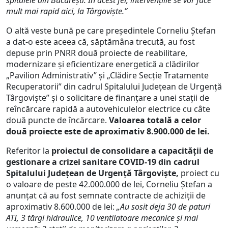
spitalele din București. În acest fel, intervențiile se vor face
mult mai rapid aici, la Târgoviște.”
O altă veste bună pe care președintele Corneliu Ștefan
a dat-o este aceea că, săptămâna trecută, au fost
depuse prin PNRR două proiecte de reabilitare,
modernizare și eficientizare energetică a clădirilor
„Pavilion Administrativ” și „Clădire Secție Tratamente
Recuperatorii” din cadrul Spitalului Județean de Urgență
Târgoviște” și o solicitare de finanțare a unei stații de
reîncărcare rapidă a autovehiculelor electrice cu câte
două puncte de încărcare.
Valoarea totală a celor
două proiecte este de aproximativ 8.900.000 de lei.
Referitor la
proiectul de consolidare a capacității de
gestionare a crizei sanitare COVID-19 din cadrul
Spitalului Județean de Urgență Târgoviște,
proiect cu
o valoare de peste 42.000.000 de lei, Corneliu Ștefan a
anunțat că au fost semnate contracte de achiziții de
aproximativ 8.600.000 de lei:
„Au sosit deja 30 de paturi
ATI, 3 tărgi hidraulice, 10 ventilatoare mecanice și mai