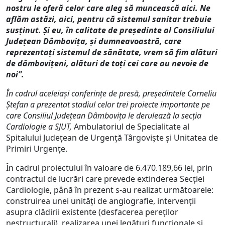
nostru le oferă celor care aleg să muncească aici.
Ne
aflăm astăzi, aici, pentru că sistemul sanitar trebuie
susținut. Și eu, în calitate de președinte al Consiliului
Județean Dâmbovița, și dumneavoastră, care
reprezentați sistemul de sănătate, vrem să fim alături
de dâmbovițeni, alături de toți cei care au nevoie de
noi”.
În cadrul aceleiași conferințe de presă, președintele Corneliu
Ștefan a prezentat stadiul celor trei proiecte importante pe
care Consiliul Județean Dâmbovița le derulează la secția
Cardiologie a SJUT,
Ambulatoriul de Specialitate al
Spitalului Județean de Urgență Târgoviște și Unitatea de
Primiri Urgențe.
În cadrul proiectului în valoare de 6.470.189,66 lei, prin
contractul de lucrări care prevede extinderea Secției
Cardiologie, până în prezent s-au realizat următoarele:
construirea unei unități de angiografie, intervenții
asupra clădirii existente (desfacerea pereților
nestructurali), realizarea unei legături funcționale și