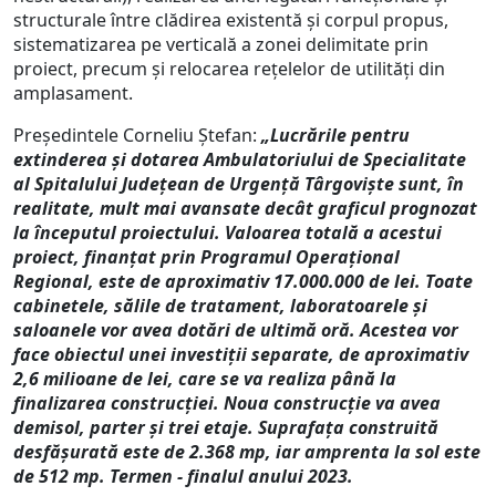
structurale între clădirea existentă și corpul propus,
sistematizarea pe verticală a zonei delimitate prin
proiect, precum și relocarea rețelelor de utilități din
amplasament.
Președintele Corneliu Ștefan:
„Lucrările pentru
extinderea și dotarea Ambulatoriului de Specialitate
al Spitalului Județean de Urgență Târgoviște sunt, în
realitate, mult mai avansate decât graficul prognozat
la începutul proiectului. Valoarea totală a acestui
proiect, finanțat prin Programul Operațional
Regional, este de aproximativ 17.000.000 de lei. Toate
cabinetele, sălile de tratament, laboratoarele și
saloanele vor avea dotări de ultimă oră. Acestea vor
face obiectul unei investiții separate, de aproximativ
2,6 milioane de lei, care se va realiza până la
finalizarea construcției. Noua construcție va avea
demisol, parter și trei etaje. Suprafața construită
desfășurată este de 2.368 mp, iar amprenta la sol este
de 512 mp. Termen - finalul anului 2023.