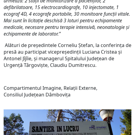
urmează
:
2 stații de monitorizare a pacienților
,
2
defibrilatoare, 15 electrocardiografe
,
10 injectomate, 1
ecograf 4D, 4 ecografe portabile
,
30 monitoare funcții vitale.
Mai sunt în licitație deschisă 3 loturi pentru echipamente
medicale, necesare pentru terapie intensivă, neonatologie și
echipamente de laborator.”
Alături de președintele Corneliu Ștefan, la conferința de
presă au participat vicepreședinții Luciana Cristea și
Antonel Jîjîie, și managerul Spitalului Județean de
Urgență Târgoviște, Claudiu Dumitrescu.
Compartimentul Imagine, Relații Externe,
Consiliul Județean Dâmbovița