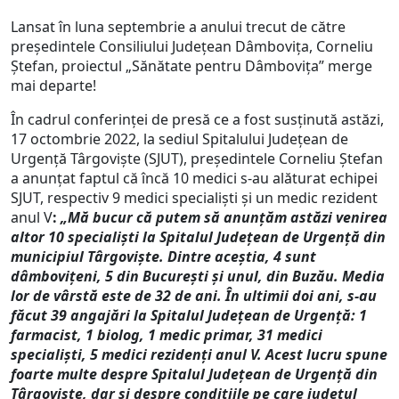
Lansat în luna septembrie a anului trecut de către
președintele Consiliului Județean Dâmbovița, Corneliu
Ștefan, proiectul „Sănătate pentru Dâmbovița” merge
mai departe!
În cadrul conferinței de presă ce a fost susținută astăzi,
17 octombrie 2022, la sediul Spitalului Județean de
Urgență Târgoviște (SJUT), președintele Corneliu Ștefan
a anunțat faptul că încă 10 medici s-au alăturat echipei
SJUT, respectiv 9 medici specialiști și un medic rezident
anul V
:
„Mă bucur că putem să anunțăm astăzi venirea
altor 10 specialiști la Spitalul Județean de Urgență din
municipiul Târgoviște. Dintre aceștia, 4 sunt
dâmbovițeni, 5 din București și unul, din Buzău. Media
lor de vârstă este de 32 de ani.
În ultimii doi ani, s-au
făcut 39 angajări la Spitalul Județean de Urgență: 1
farmacist,
1 biolog,
1 medic primar, 31 medici
specialiști, 5 medici rezidenți anul V.
Acest lucru spune
foarte multe despre Spitalul Județean de Urgență din
Târgoviște, dar și despre condițiile pe care județul