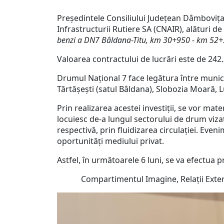
Președintele Consiliului Județean Dâmbovița,
Infrastructurii Rutiere SA (CNAIR), alături d
benzi a DN7 Bâldana-Titu, km 30+950 - km 52+
Valoarea contractului de lucrări este de 242.
Drumul Național 7 face legătura între municipi
Tărtășești (satul Bâldana), Slobozia Moară, Lu
Prin realizarea acestei investiții, se vor mat
locuiesc de-a lungul sectorului de drum vizat 
respectivă, prin fluidizarea circulației. Ev
oportunități mediului privat.
Astfel, în următoarele 6 luni, se va efectua 
Compartimentul Imagine, Relații Externe