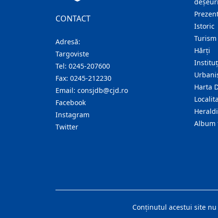
deșeuri
Prezent
CONTACT
Istoric
Turism
Adresă:
Hărţi
Targoviste
Institu
Tel:
0245-207600
Urban
Fax:
0245-212230
Harta 
Email:
consjdb@cjd.ro
Localita
Facebook
Herald
Instagram
Album 
Twitter
Conţinutul acestui site nu