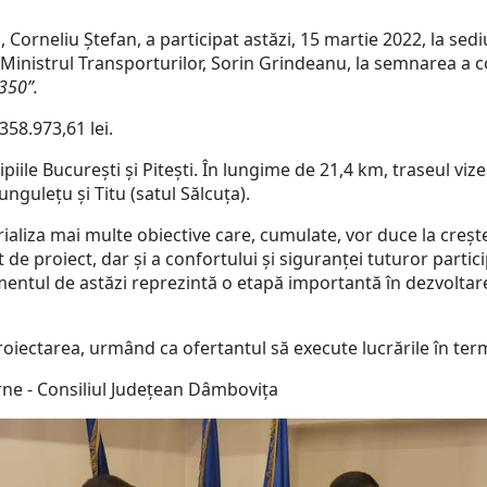
 Corneliu Ștefan, a participat astăzi, 15 martie 2022, la se
e Ministrul Transporturilor, Sorin Grindeanu, la semnarea a 
350”.
358.973,61 lei.
ile București și Pitești. În lungime de 21,4 km, traseul vizeaz
ngulețu și Titu (satul Sălcuța).
erializa mai multe obiective care, cumulate, vor duce la crește
de proiect, dar și a confortului și siguranței tuturor partici
enimentul de astăzi reprezintă o etapă importantă în dezvolta
proiectarea, urmând ca ofertantul să execute lucrările în ter
 - Consiliul Județean Dâmbovița