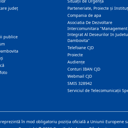
lor
Situații de Urgență
are judeţ
Parteneriate, Proiecte și Instituț
Compania de apa
Asociatia De Dezvoltare
Intercomunitara "Management
Integrat Al Deseurilor In Judetu
ţii publice
Dambovita"
ism
Telefoane CJD
Dambovita
Proiecte
ţi
Audienţe
ică
Conturi IBAN CJD
foto
Webmail CJD
SMIS 328942
Serviciul de Telecomunicații Sp
 reprezintă în mod obligatoriu poziţia oficială a Uniunii Europene