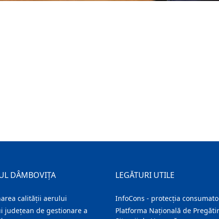
UL DÂMBOVIȚA
LEGĂTURI UTILE
area calității aerului
InfoCons - protecția consumator
i județean de gestionare a
Platforma Națională de Pregătir