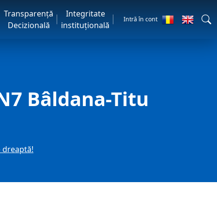
Transparență
Integritate
Intră în cont
Decizională
instituțională
DN7 Bâldana-Titu
e dreaptă!