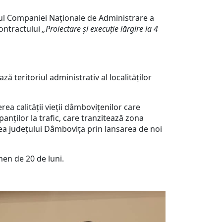
diul Companiei Naționale de Administrare a
contractului
„Proiectare și execuție lărgire la 4
ă teritoriul administrativ al localităților
rea calității vieții dâmbovițenilor care
panților la trafic, care tranzitează zona
rea județului Dâmbovița prin lansarea de noi
men de 20 de luni.