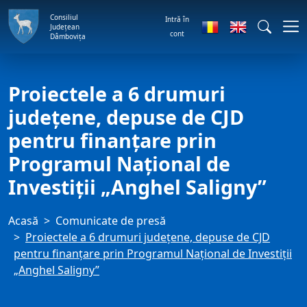
Consiliul
Intră în
Județean
cont
Dâmbovița
Proiectele a 6 drumuri
județene, depuse de CJD
pentru finanțare prin
Programul Național de
Investiții „Anghel Saligny”
Acasă
Comunicate de presă
Proiectele a 6 drumuri județene, depuse de CJD
pentru finanțare prin Programul Național de Investiții
„Anghel Saligny”