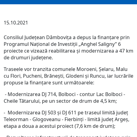
15.10.2021
Consiliul Județean Dâmbovița a depus la finanțare prin
Programul Național de Investiții „Anghel Saligny” 6
proiecte ce vizează reabilitarea și modernizarea a 47 km
de drumuri județene.
Traseele vor tranzita comunele Moroeni, Șelaru, Malu
cu Flori, Pucheni, Brănești, Glodeni și Runcu, iar lucrările
propuse la finanțare sunt următoarele:
- Modernizarea DJ 714, Bolboci - contur Lac Bolboci -
Cheile Tătarului, pe un sector de drum de 4,5 km;
- Modernizarea DJ 503 și DJ 611 pe traseul limită județ
Teleorman - Glogoveanu - Fierbinți - limită județ Argeș,
etapa a doua a acestui proiect (7,6 km de drum);