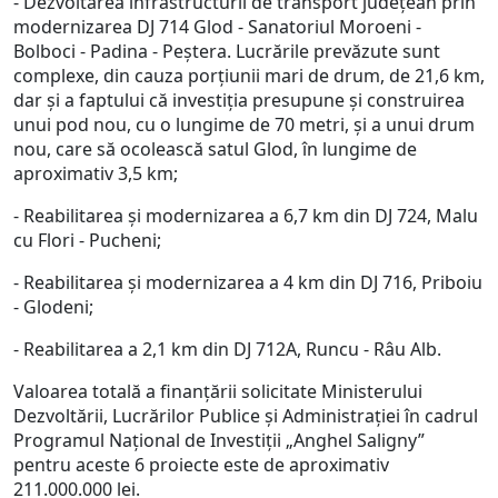
- Dezvoltarea infrastructurii de transport județean prin
modernizarea DJ 714 Glod - Sanatoriul Moroeni -
Bolboci - Padina - Peștera. Lucrările prevăzute sunt
complexe, din cauza porțiunii mari de drum, de 21,6 km,
dar și a faptului că investiția presupune și construirea
unui pod nou, cu o lungime de 70 metri, și a unui drum
nou, care să ocolească satul Glod, în lungime de
aproximativ 3,5 km;
- Reabilitarea și modernizarea a 6,7 km din DJ 724, Malu
cu Flori - Pucheni;
- Reabilitarea și modernizarea a 4 km din DJ 716, Priboiu
- Glodeni;
- Reabilitarea a 2,1 km din DJ 712A, Runcu - Râu Alb.
Valoarea totală a finanțării solicitate Ministerului
Dezvoltării, Lucrărilor Publice și Administrației în cadrul
Programul Național de Investiții „Anghel Saligny”
pentru aceste 6 proiecte este de aproximativ
211.000.000 lei.