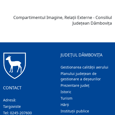
Compartimentul Imagine, Relații Externe - Consiliul
Județean Dâmbovița
JUDEȚUL DÂMBOVIȚA
Gestionarea calității aerului
Planului județean de
gestionare a deșeurilor
Prezentare judeţ
CONTACT
Istoric
Turism
Adresă:
Hărţi
Targoviste
Instituţii publice
Tel:
0245-207600