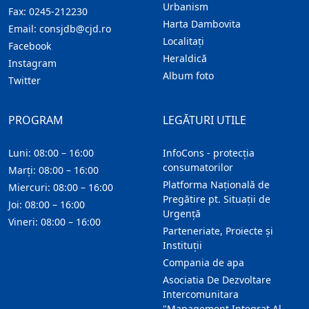
Urbanism
Fax:
0245-212230
Harta Dambovita
Email:
consjdb@cjd.ro
Localitaţi
Facebook
Heraldică
Instagram
Album foto
Twitter
PROGRAM
LEGĂTURI UTILE
Luni: 08:00 – 16:00
InfoCons - protecția
consumatorilor
Marți: 08:00 – 16:00
Platforma Națională de
Miercuri: 08:00 – 16:00
Pregătire pt. Situații de
Joi: 08:00 – 16:00
Urgență
Vineri: 08:00 – 16:00
Parteneriate, Proiecte și
Instituții
Compania de apa
Asociatia De Dezvoltare
Intercomunitara
"Management Integrat Al