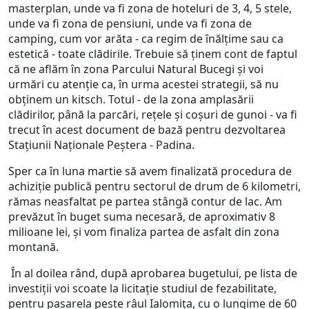
masterplan, unde va fi zona de hoteluri de 3, 4, 5 stele,
unde va fi zona de pensiuni, unde va fi zona de
camping, cum vor arăta - ca regim de înălțime sau ca
estetică - toate clădirile. Trebuie să ținem cont de faptul
că ne aflăm în zona Parcului Natural Bucegi și voi
urmări cu atenție ca, în urma acestei strategii, să nu
obținem un kitsch. Totul - de la zona amplasării
clădirilor, până la parcări, rețele și coșuri de gunoi - va fi
trecut în acest document de bază pentru dezvoltarea
Stațiunii Naționale Peștera - Padina.
Sper ca în luna martie să avem finalizată procedura de
achiziție publică pentru sectorul de drum de 6 kilometri,
rămas neasfaltat pe partea stângă contur de lac. Am
prevăzut în buget suma necesară, de aproximativ 8
milioane lei, și vom finaliza partea de asfalt din zona
montană.
În al doilea rând, după aprobarea bugetului, pe lista de
investiții voi scoate la licitație studiul de fezabilitate,
pentru pasarela peste râul Ialomița, cu o lungime de 60