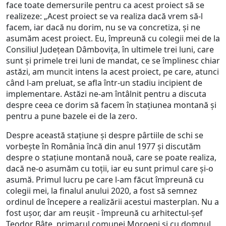
face toate demersurile pentru ca acest proiect să se
realizeze: „Acest proiect se va realiza dacă vrem să-l
facem, iar dacă nu dorim, nu se va concretiza, și ne
asumăm acest proiect. Eu, împreună cu colegii mei de la
Consiliul Județean Dâmbovița, în ultimele trei luni, care
sunt și primele trei luni de mandat, ce se împlinesc chiar
astăzi, am muncit intens la acest proiect, pe care, atunci
când l-am preluat, se afla într-un stadiu incipient de
implementare. Astăzi ne-am întâlnit pentru a discuta
despre ceea ce dorim să facem în stațiunea montană și
pentru a pune bazele ei de la zero.
Despre această stațiune și despre pârtiile de schi se
vorbește în România încă din anul 1977 și discutăm
despre o stațiune montană nouă, care se poate realiza,
dacă ne-o asumăm cu toții, iar eu sunt primul care și-o
asumă. Primul lucru pe care l-am făcut împreună cu
colegii mei, la finalul anului 2020, a fost să semnez
ordinul de începere a realizării acestui masterplan. Nu a
fost ușor, dar am reușit - împreună cu arhitectul-șef
Teodor Bâte, primarul comunei Moroeni și cu domnul