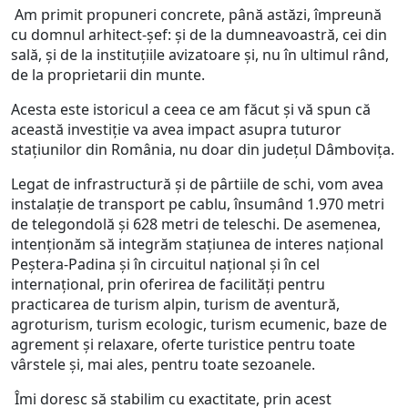
Am primit propuneri concrete, până astăzi, împreună
cu domnul arhitect-șef: și de la dumneavoastră, cei din
sală, și de la instituțiile avizatoare și, nu în ultimul rând,
de la proprietarii din munte.
Acesta este istoricul a ceea ce am făcut și vă spun că
această investiție va avea impact asupra tuturor
stațiunilor din România, nu doar din județul Dâmbovița.
Legat de infrastructură și de pârtiile de schi, vom avea
instalație de transport pe cablu, însumând 1.970 metri
de telegondolă și 628 metri de teleschi. De asemenea,
intenționăm să integrăm stațiunea de interes național
Peștera-Padina și în circuitul național și în cel
internațional, prin oferirea de facilități pentru
practicarea de turism alpin, turism de aventură,
agroturism, turism ecologic, turism ecumenic, baze de
agrement și relaxare, oferte turistice pentru toate
vârstele și, mai ales, pentru toate sezoanele.
Îmi doresc să stabilim cu exactitate, prin acest