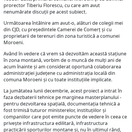
prorector Tiberiu Florescu, cu care am avut
nenumărate discuții pe acest subiect.
Următoarea întâlnire am avut-o, alături de colegii mei
din CJD, cu președintele Camerei de Comerț și cu
proprietarii de terenuri din zona turistică a comunei
Moroeni.
Având în vedere că vrem să dezvoltăm această stațiune
în zona montană, vorbim de o muncă de mulți ani de
acum înainte și am considerat oportună colaborarea
administrației județene cu administrația locală din
comuna Moroeni și cu toate instituțiile implicate.
La jumătatea lunii decembrie, acest proiect a intrat în
faza dezbaterii tehnice pe marginea masterplanului -
pentru dezvoltarea spațială, documentația tehnică a
fost trimisă tuturor ministerelor, instituțiilor și
companiilor care pot emite puncte de vedere în ceea ce
privește infrastructura edilitară, infrastructura
practicării sporturilor montane și, nu în ultimul rând,