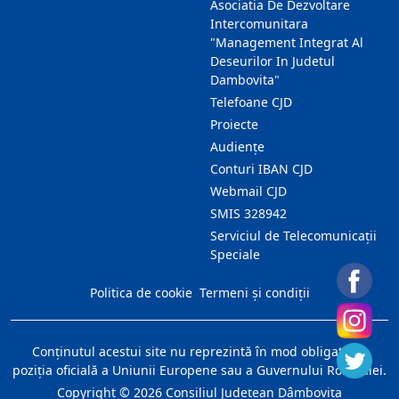
Asociatia De Dezvoltare
Intercomunitara
"Management Integrat Al
Deseurilor In Judetul
Dambovita"
Telefoane CJD
Proiecte
Audienţe
Conturi IBAN CJD
Webmail CJD
SMIS 328942
Serviciul de Telecomunicații
Speciale
Politica de cookie
Termeni și condiții
Conţinutul acestui site nu reprezintă în mod obligatoriu
poziţia oficială a Uniunii Europene sau a Guvernului României.
Copyright ©
2026
Consiliul Judeţean Dâmboviţa