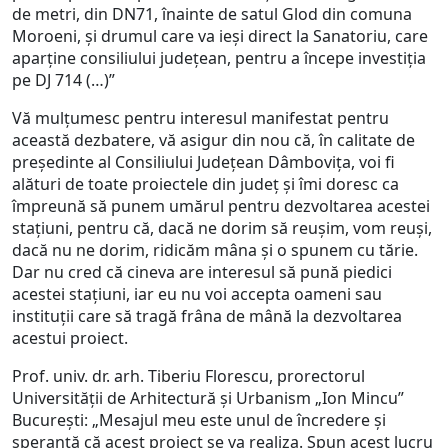
de metri, din DN71, înainte de satul Glod din comuna
Moroeni, și drumul care va ieși direct la Sanatoriu, care
aparține consiliului județean, pentru a începe investiția
pe DJ 714 (…)”
Vă mulțumesc pentru interesul manifestat pentru
această dezbatere, vă asigur din nou că, în calitate de
președinte al Consiliului Județean Dâmbovița, voi fi
alături de toate proiectele din județ și îmi doresc ca
împreună să punem umărul pentru dezvoltarea acestei
stațiuni, pentru că, dacă ne dorim să reușim, vom reuși,
dacă nu ne dorim, ridicăm mâna și o spunem cu tărie.
Dar nu cred că cineva are interesul să pună piedici
acestei stațiuni, iar eu nu voi accepta oameni sau
instituții care să tragă frâna de mână la dezvoltarea
acestui proiect.
Prof. univ. dr. arh. Tiberiu Florescu, prorectorul
Universității de Arhitectură și Urbanism „Ion Mincu”
București: „Mesajul meu este unul de încredere și
speranță că acest proiect se va realiza. Spun acest lucru