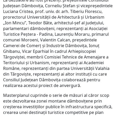
La dezbatere au fost prezenți: președintele Consiliului
Județean Dâmbovița, Corneliu Ștefan și vicepreședintele
Luciana Cristea, prof. univ. dr. arh. Tiberiu Florescu,
prorectorul Universității de Arhitectură și Urbanism
„Ion Mincu”, Teodor Bâte, arhitectul-șef al județului,
parlamentari dâmbovițeni, reprezentanți ai Asociației
Turistice Peștera - Padina, Laurențiu Moraru, primarul
comunei Moroeni, Valentin Calcan, președintele
Camerei de Comerț și Industrie Dâmbovița, Ionuț
Ghibanu, Vicar Eparhial în cadrul Arhiepiscopiei
Târgoviștei, membrii Comisiei Tehnice de Amenajare a
Teritoriului și Urbanism, reprezentanți ai Academiei
Române, reprezentanți din partea Universității Valahia
din Târgoviște, reprezentanți ai altor instituții cu care
Consiliul Județean Dâmbovița colaborează pentru
realizarea acestui proiect de anvergură.
Masterplanul cuprinde o serie de măsuri al căror scop
este dezvoltarea zonei montane dâmbovițene prin
creşterea investiţiilor publice în infrastructura specifică,
crearea unei destinaţii turistice competitive pe plan