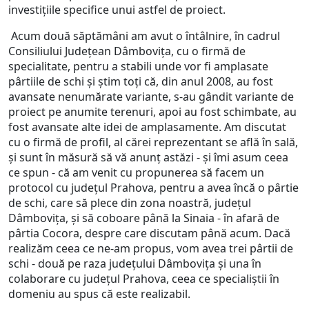
investițiile specifice unui astfel de proiect.
Acum două săptămâni am avut o întâlnire, în cadrul
Consiliului Județean Dâmbovița, cu o firmă de
specialitate, pentru a stabili unde vor fi amplasate
pârtiile de schi și știm toți că, din anul 2008, au fost
avansate nenumărate variante, s-au gândit variante de
proiect pe anumite terenuri, apoi au fost schimbate, au
fost avansate alte idei de amplasamente. Am discutat
cu o firmă de profil, al cărei reprezentant se află în sală,
și sunt în măsură să vă anunț astăzi - și îmi asum ceea
ce spun - că am venit cu propunerea să facem un
protocol cu județul Prahova, pentru a avea încă o pârtie
de schi, care să plece din zona noastră, județul
Dâmbovița, și să coboare până la Sinaia - în afară de
pârtia Cocora, despre care discutam până acum. Dacă
realizăm ceea ce ne-am propus, vom avea trei pârtii de
schi - două pe raza județului Dâmbovița și una în
colaborare cu județul Prahova, ceea ce specialiștii în
domeniu au spus că este realizabil.