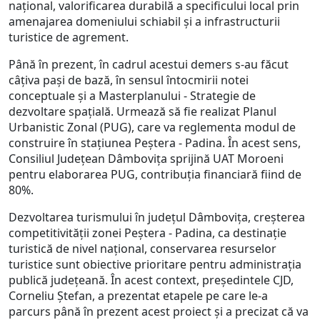
național, valorificarea durabilă a specificului local prin
amenajarea domeniului schiabil și a infrastructurii
turistice de agrement.
Până în prezent, în cadrul acestui demers s-au făcut
câțiva pași de bază, în sensul întocmirii notei
conceptuale și a Masterplanului - Strategie de
dezvoltare spațială. Urmează să fie realizat Planul
Urbanistic Zonal (PUG), care va reglementa modul de
construire în stațiunea Peștera - Padina. În acest sens,
Consiliul Județean Dâmbovița sprijină UAT Moroeni
pentru elaborarea PUG, contribuția financiară fiind de
80%.
Dezvoltarea turismului în județul Dâmbovița, creşterea
competitivităţii zonei Peștera - Padina, ca destinaţie
turistică de nivel național, conservarea resurselor
turistice sunt obiective prioritare pentru administrația
publică județeană. În acest context, președintele CJD,
Corneliu Ștefan, a prezentat etapele pe care le-a
parcurs până în prezent acest proiect și a precizat că va