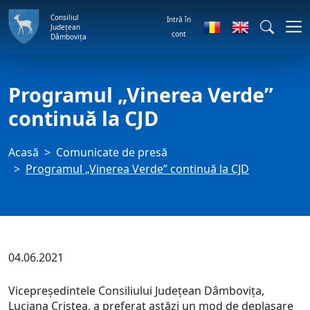
Consiliul
Intră în
Județean
cont
Dâmbovița
Programul „Vinerea Verde”
continuă la CJD
Acasă
Comunicate de presă
Programul „Vinerea Verde” continuă la CJD
04.06.2021
Vicepreședintele Consiliului Județean Dâmbovița,
Luciana Cristea, a preferat astăzi un mod de deplasare