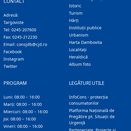
CONTACT
Istoric
Turism
Adresă:
Hărţi
Targoviste
Instituţii publice
Tel:
0245-207600
Urbanism
Fax:
0245-212230
Harta Dambovita
Email:
consjdb@cjd.ro
Localitaţi
Facebook
Heraldică
Instagram
Album foto
Twitter
PROGRAM
LEGĂTURI UTILE
Luni: 08:00 – 16:00
InfoCons - protecția
consumatorilor
Marți: 08:00 – 16:00
Platforma Națională de
Miercuri: 08:00 – 16:00
Pregătire pt. Situații de
Joi: 08:00 – 16:00
Urgență
Vineri: 08:00 – 16:00
Parteneriate, Proiecte și