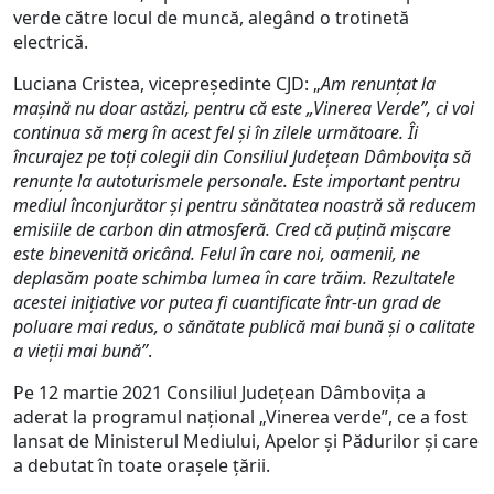
verde către locul de muncă, alegând o trotinetă
electrică.
Luciana Cristea, vicepreședinte CJD: „
Am renunțat la
mașină nu doar astăzi, pentru că este „Vinerea Verde”, ci voi
continua să merg în acest fel și în zilele următoare. Îi
încurajez pe toți colegii din Consiliul Județean Dâmbovița să
renunțe la autoturismele personale. Este important pentru
mediul înconjurător și pentru sănătatea noastră să reducem
emisiile de carbon din atmosferă. Cred că puțină mișcare
este binevenită oricând.
Felul în care noi, oamenii, ne
deplasăm poate schimba lumea în care trăim. Rezultatele
acestei inițiative vor putea fi cuantificate într-un grad de
poluare mai redus, o sănătate publică mai bună și o calitate
a vieții mai bună”
.
Pe 12 martie 2021 Consiliul Județean Dâmbovița a
aderat la programul național „Vinerea verde”, ce a fost
lansat de Ministerul Mediului, Apelor și Pădurilor și care
a debutat în toate orașele țării.