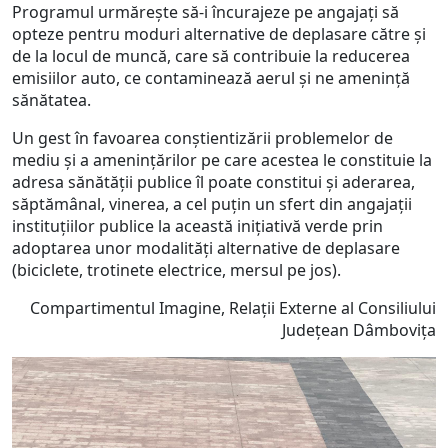
Programul urmărește să-i încurajeze pe angajați să
opteze pentru moduri alternative de deplasare către și
de la locul de muncă, care să contribuie la reducerea
emisiilor auto, ce contaminează aerul și ne amenință
sănătatea.
Un gest în favoarea conștientizării problemelor de
mediu și a amenințărilor pe care acestea le constituie la
adresa sănătății publice îl poate constitui și aderarea,
săptămânal, vinerea, a cel puțin un sfert din angajații
instituțiilor publice la această inițiativă verde prin
adoptarea unor modalități alternative de deplasare
(biciclete, trotinete electrice, mersul pe jos).
Compartimentul Imagine, Relații Externe al Consiliului
Județean Dâmbovița