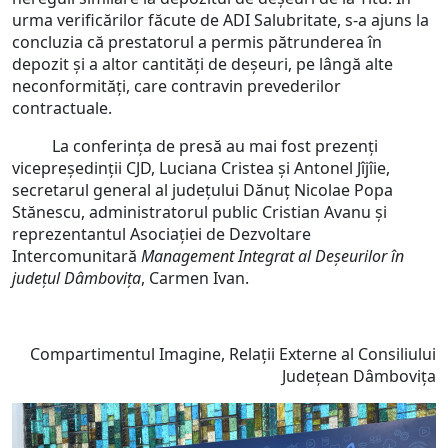
urma verificărilor făcute de ADI Salubritate, s-a ajuns la
concluzia că prestatorul a permis pătrunderea în
depozit și a altor cantități de deșeuri, pe lângă alte
neconformități, care contravin prevederilor
contractuale.
La conferința de presă au mai fost prezenți
vicepreședinții CJD, Luciana Cristea și Antonel Jîjîie,
secretarul general al județului Dănuț Nicolae Popa
Stănescu, administratorul public Cristian Avanu și
reprezentantul Asociației de Dezvoltare
Intercomunitară
Management Integrat al Deșeurilor în
județul Dâmbovița
, Carmen Ivan.
Compartimentul Imagine, Relații Externe al Consiliului
Județean Dâmbovița