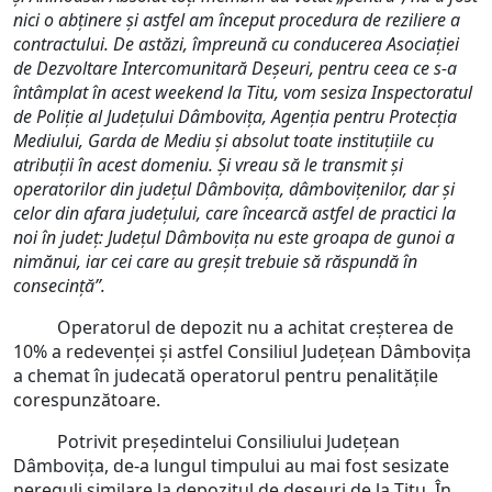
nici o abținere și astfel am început procedura de reziliere a
contractului. De astăzi, împreună cu conducerea Asociației
de Dezvoltare Intercomunitară Deșeuri, pentru ceea ce s-a
întâmplat în acest weekend la Titu, vom sesiza Inspectoratul
de Poliție al Județului Dâmbovița, Agenția pentru Protecția
Mediului, Garda de Mediu și absolut toate instituțiile cu
atribuții în acest domeniu. Și vreau să le transmit și
operatorilor din județul Dâmbovița, dâmbovițenilor, dar și
celor din afara județului, care încearcă astfel de practici la
noi în județ: Județul Dâmbovița nu este groapa de gunoi a
nimănui, iar cei care au greșit trebuie să răspundă în
consecință”.
Operatorul de depozit nu a achitat creșterea de
10% a redevenței și astfel Consiliul Județean Dâmbovița
a chemat în judecată operatorul pentru penalitățile
corespunzătoare.
Potrivit președintelui Consiliului Județean
Dâmbovița, de-a lungul timpului au mai fost sesizate
nereguli similare la depozitul de deșeuri de la Titu. În