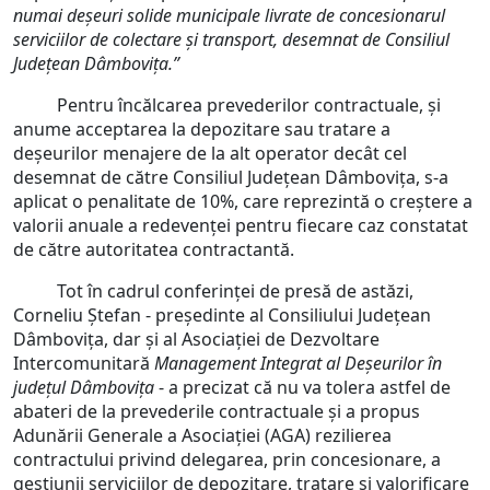
numai deșeuri solide municipale livrate de concesionarul
serviciilor de colectare și transport, desemnat de Consiliul
Județean Dâmbovița.”
Pentru încălcarea prevederilor contractuale, și
anume acceptarea la depozitare sau tratare a
deșeurilor menajere de la alt operator decât cel
desemnat de către Consiliul Județean Dâmbovița, s-a
aplicat o penalitate de 10%, care reprezintă o creștere a
valorii anuale a redevenței pentru fiecare caz constatat
de către autoritatea contractantă.
Tot în cadrul conferinței de presă de astăzi,
Corneliu Ștefan - președinte al Consiliului Județean
Dâmbovița, dar și al Asociației de Dezvoltare
Intercomunitară
Management Integrat al Deșeurilor în
județul Dâmbovița
- a precizat că nu va tolera astfel de
abateri de la prevederile contractuale și a propus
Adunării Generale a Asociației (AGA) rezilierea
contractului privind delegarea, prin concesionare, a
gestiunii serviciilor de depozitare, tratare și valorificare