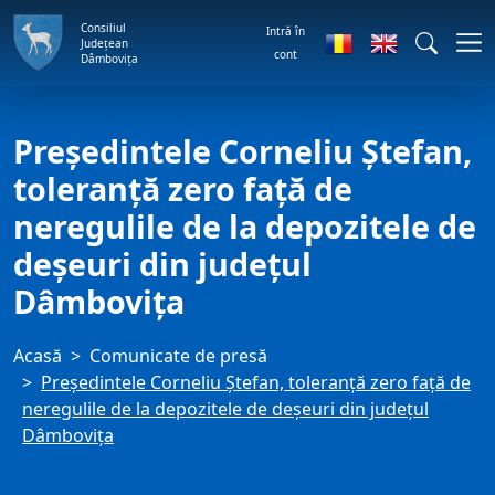
Consiliul
Intră în
Județean
cont
Dâmbovița
Președintele Corneliu Ștefan,
toleranță zero față de
neregulile de la depozitele de
deșeuri din județul
Dâmbovița
Acasă
Comunicate de presă
Președintele Corneliu Ștefan, toleranță zero față de
neregulile de la depozitele de deșeuri din județul
Dâmbovița