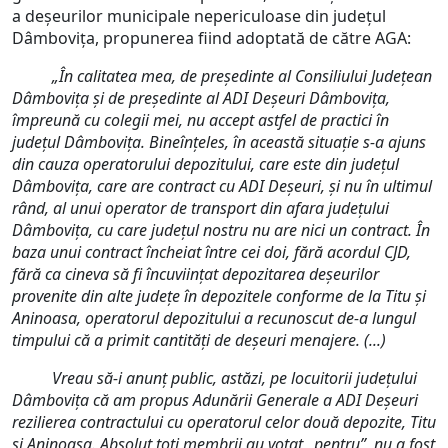
a deșeurilor municipale nepericuloase din județul
Dâmbovița, propunerea fiind adoptată de către AGA:
„În calitatea mea, de președinte al Consiliului Județean
Dâmbovița și de președinte al ADI Deșeuri Dâmbovița,
împreună cu colegii mei, nu accept astfel de practici în
județul Dâmbovița. Bineînțeles, în această situație s-a ajuns
din cauza operatorului depozitului, care este din județul
Dâmbovița, care are contract cu ADI Deșeuri, și nu în ultimul
rând, al unui operator de transport din afara județului
Dâmbovița, cu care județul nostru nu are nici un contract. În
baza unui contract încheiat între cei doi, fără acordul CJD,
fără ca cineva să fi încuviințat depozitarea deșeurilor
provenite din alte județe în depozitele conforme de la Titu și
Aninoasa, operatorul depozitului a recunoscut de-a lungul
timpului că a primit cantități de deșeuri menajere. (...)
Vreau să-i anunț public, astăzi, pe locuitorii județului
Dâmbovița că am propus Adunării Generale a ADI Deșeuri
rezilierea contractului cu operatorul celor două depozite, Titu
și Aninoasa. Absolut toți membrii au votat „pentru”, nu a fost