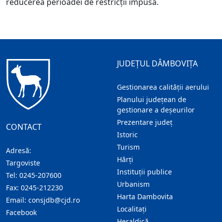
reducerea perioadei de restricții impusă.
JUDEȚUL DÂMBOVIȚA
Gestionarea calității aerului
Planului județean de
gestionare a deșeurilor
Prezentare judeţ
CONTACT
Istoric
Turism
Adresă:
Hărţi
Targoviste
Instituţii publice
Tel:
0245-207600
Urbanism
Fax:
0245-212230
Harta Dambovita
Email:
consjdb@cjd.ro
Localitaţi
Facebook
Heraldică