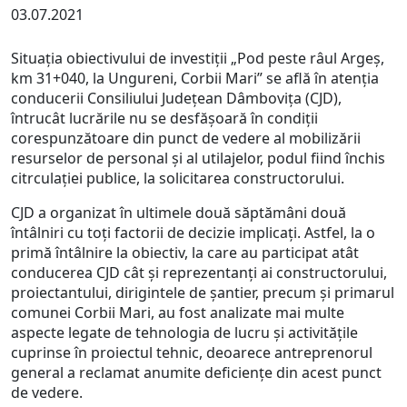
03.07.2021
Situația obiectivului de investiții „Pod peste râul Argeș,
km 31+040, la Ungureni, Corbii Mari” se află în atenția
conducerii Consiliului Județean Dâmbovița (CJD),
întrucât lucrările nu se desfășoară în condiții
corespunzătoare din punct de vedere al mobilizării
resurselor de personal și al utilajelor, podul fiind închis
citrculației publice, la solicitarea constructorului.
CJD a organizat în ultimele două săptămâni două
întâlniri cu toți factorii de decizie implicați. Astfel, la o
primă întâlnire la obiectiv, la care au participat atât
conducerea CJD cât și reprezentanți ai constructorului,
proiectantului, dirigintele de șantier, precum și primarul
comunei Corbii Mari, au fost analizate mai multe
aspecte legate de tehnologia de lucru și activitățile
cuprinse în proiectul tehnic, deoarece antreprenorul
general a reclamat anumite deficiențe din acest punct
de vedere.