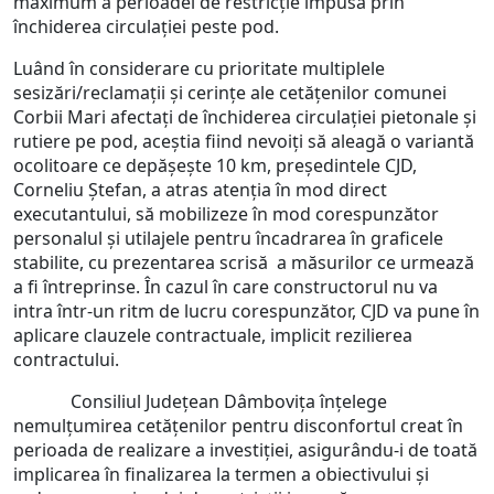
maximum a perioadei de restricție impusă prin
închiderea circulației peste pod.
Luând în considerare cu prioritate multiplele
sesizări/reclamații și cerințe ale cetățenilor comunei
Corbii Mari afectați de închiderea circulației pietonale și
rutiere pe pod, aceștia fiind nevoiți să aleagă o variantă
ocolitoare ce depășește 10 km, președintele CJD,
Corneliu Ștefan, a atras atenția în mod direct
executantului, să mobilizeze în mod corespunzător
personalul și utilajele pentru încadrarea în graficele
stabilite, cu prezentarea scrisă a măsurilor ce urmează
a fi întreprinse. În cazul în care constructorul nu va
intra într-un ritm de lucru corespunzător, CJD va pune în
aplicare clauzele contractuale, implicit rezilierea
contractului.
Consiliul Județean Dâmbovița înțelege
nemulțumirea cetățenilor pentru disconfortul creat în
perioada de realizare a investiției, asigurându-i de toată
implicarea în finalizarea la termen a obiectivului și