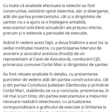
Cu toate că analizele efectuate la obiectiv au fost
constructive, existând opinii obiective, dar și divergențe,
atât din partea proiectantului, cât și a dirigintelui de
șantier, nu s-a ajuns la o înțelegere amiabilă,
executantul solicitând actualizări ale prețului ofertei,
precum și o extensie a perioadei de execuție.
Având în vedere acest fapt, a doua întâlnire a avut loc la
sediul instituției noastre, cu participarea liderului de
asociere și asociatul acestuia (însoțiți de un
reprezentant al Casei de Avocatură), conducerii CJD,
primarului comunei Corbii Mari și dirigintelui de șantier.
Au fost reluate analizele în detaliu, cu prezentarea
punctelor de vedere atât din partea constructorului, cât
și din partea Consiliului Județean Dâmbovița și primăriei
Corbii Mari, stabilindu-se ca și concluzie, prezentarea, în
cel mai scurt timp, din partea executantului a măsurilor
necesare realizării obiectivului, cu actualizarea
corespunzătoare a graficului de execuție și limitarea la