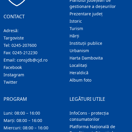
Planului județean de
gestionare a deșeurilor
Prezentare judeţ
CONTACT
Istoric
Turism
Adresă:
Hărţi
Targoviste
Instituţii publice
Tel:
0245-207600
Urbanism
Fax:
0245-212230
Harta Dambovita
Email:
consjdb@cjd.ro
Localitaţi
Facebook
Heraldică
Instagram
Album foto
Twitter
PROGRAM
LEGĂTURI UTILE
Luni: 08:00 – 16:00
InfoCons - protecția
consumatorilor
Marți: 08:00 – 16:00
Platforma Națională de
Miercuri: 08:00 – 16:00