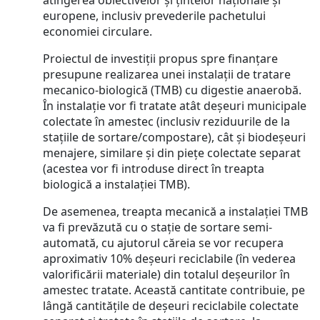
atingerea obiectivelor și țintelor naționale și
europene, inclusiv prevederile pachetului
economiei circulare.
Proiectul de investiții propus spre finanțare
presupune realizarea unei instalații de tratare
mecanico-biologică (TMB) cu digestie anaerobă.
În instalație vor fi tratate atât deșeuri municipale
colectate în amestec (inclusiv reziduurile de la
stațiile de sortare/compostare), cât și biodeșeuri
menajere, similare și din piețe colectate separat
(acestea vor fi introduse direct în treapta
biologică a instalației TMB).
De asemenea, treapta mecanică a instalației TMB
va fi prevăzută cu o stație de sortare semi-
automată, cu ajutorul căreia se vor recupera
aproximativ 10% deșeuri reciclabile (în vederea
valorificării materiale) din totalul deșeurilor în
amestec tratate. Această cantitate contribuie, pe
lângă cantitățile de deșeuri reciclabile colectate