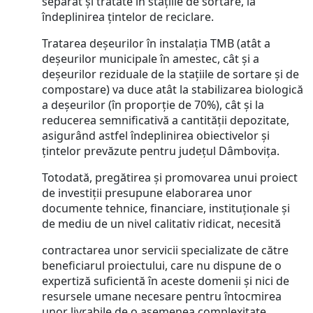
separat și tratate în stațiile de sortare, la
îndeplinirea țintelor de reciclare.
Tratarea deșeurilor în instalația TMB (atât a
deșeurilor municipale în amestec, cât și a
deșeurilor reziduale de la stațiile de sortare și de
compostare) va duce atât la stabilizarea biologică
a deșeurilor (în proporție de 70%), cât și la
reducerea semnificativă a cantității depozitate,
asigurând astfel îndeplinirea obiectivelor și
țintelor prevăzute pentru județul Dâmbovița.
Totodată, pregătirea și promovarea unui proiect
de investiții presupune elaborarea unor
documente tehnice, financiare, instituționale și
de mediu de un nivel calitativ ridicat, necesită
contractarea unor servicii specializate de către
beneficiarul proiectului, care nu dispune de o
expertiză suficientă în aceste domenii și nici de
resursele umane necesare pentru întocmirea
unor livrabile de o asemenea complexitate.