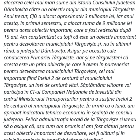
alocarea celei mai mari sume din istoria Consiliului Județean
Dâmbovița către un obiectiv major din municipiul Târgoviște.
Anul trecut, CJD a alocat aproximativ 3 milioane lei, iar anul
acesta, în primul semestru, a alocat suma de 9 milioane lei
pentru acest obiectiv important, care a fost redeschis după
15 ani. Am conștientizat cu toții că este un obiectiv important
pentru dezvoltarea municipiului Târgoviște și, nu în ultimul
rând, a județului Dâmbovița. Asigur pe această cale
conducerea Primăriei Târgoviște, dar și pe târgovișteni că
acesta este un prim obiectiv pe care îl avem în parteneriat
pentru dezvoltarea municipiului Târgoviște, cel mai
important fiind Inelul 2 de centură al municipiului
Târgoviște, un inel de centură vital. Săptămâna viitoare voi
participa în CT-ul Companiei Naționale de Investiții din
cadrul Ministerului Transporturilor pentru a susține Inelul 2
de centură al municipiului Târgoviște. În urmă cu o lună, am
aprobat indicatorii tehnico-economici în ședință de consiliu
județean. Felicit administrația locală de la Târgoviște și vreau
să o asigur că, așa cum am promis și am fost alături pentru
acest obiectiv important de dezvoltare, voi fi alături și în