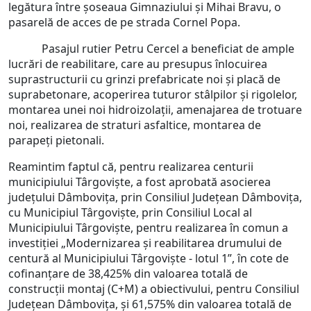
legătura între șoseaua Gimnaziului și Mihai Bravu, o
pasarelă de acces de pe strada Cornel Popa.
Pasajul rutier Petru Cercel a beneficiat de ample
lucrări de reabilitare, care au presupus înlocuirea
suprastructurii cu grinzi prefabricate noi și placă de
suprabetonare, acoperirea tuturor stâlpilor și rigolelor,
montarea unei noi hidroizolații, amenajarea de trotuare
noi, realizarea de straturi asfaltice, montarea de
parapeți pietonali.
Reamintim faptul că, pentru realizarea centurii
municipiului Târgoviște, a fost aprobată asocierea
judeţului Dâmboviţa, prin Consiliul Judeţean Dâmboviţa,
cu Municipiul Târgoviște, prin Consiliul Local al
Municipiului Târgoviște, pentru realizarea în comun a
investiției „Modernizarea și reabilitarea drumului de
centură al Municipiului Târgoviște - lotul 1”, în cote de
cofinanţare de 38,425% din valoarea totală de
construcţii montaj (C+M) a obiectivului, pentru Consiliul
Județean Dâmbovița, și 61,575% din valoarea totală de