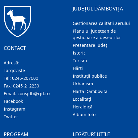
JUDEȚUL DÂMBOVIȚA
Gestionarea calității aerului
Planului județean de
gestionare a deșeurilor
Prezentare judeţ
CONTACT
Istoric
Turism
Adresă:
Hărţi
Targoviste
Instituţii publice
Tel:
0245-207600
Urbanism
Fax:
0245-212230
Harta Dambovita
Email:
consjdb@cjd.ro
Localitaţi
Facebook
Heraldică
Instagram
Album foto
Twitter
PROGRAM
LEGĂTURI UTILE