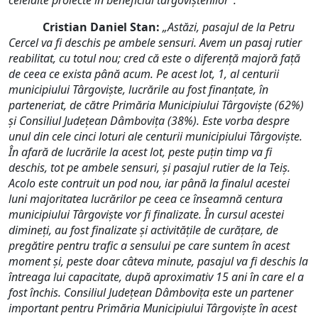
celelalte proiecte în beneficiul târgoviștenilor”.
Cristian Daniel Stan:
„Astăzi, pasajul de la Petru
Cercel va fi deschis pe ambele sensuri. Avem un pasaj rutier
reabilitat, cu totul nou; cred că este o diferență majoră față
de ceea ce exista până acum. Pe acest lot, 1, al centurii
municipiului Târgoviște, lucrările au fost finanțate, în
parteneriat, de către Primăria Municipiului Târgoviște (62%)
și Consiliul Județean Dâmbovița (38%). Este vorba despre
unul din cele cinci loturi ale centurii municipiului Târgoviște.
În afară de lucrările la acest lot, peste puțin timp va fi
deschis, tot pe ambele sensuri, și pasajul rutier de la Teiș.
Acolo este contruit un pod nou, iar până la finalul acestei
luni majoritatea lucrărilor pe ceea ce înseamnă centura
municipiului Târgoviște vor fi finalizate. În cursul acestei
dimineți, au fost finalizate și activitățile de curățare, de
pregătire pentru trafic a sensului pe care suntem în acest
moment și, peste doar câteva minute, pasajul va fi deschis la
întreaga lui capacitate, după aproximativ 15 ani în care el a
fost închis. Consiliul Județean Dâmbovița este un partener
important pentru Primăria Municipiului Târgoviște în acest