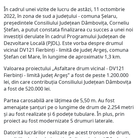
În cadrul unei vizite de lucru de astăzi, 11 octombrie
2022, în zona de sud a județului - comuna Șelaru,
președintele Consiliului Județean Dâmbovița, Corneliu
Ștefan, a putut constata finalizarea cu succes a unei noi
investiții derulate în cadrul Programului Județean de
Dezvoltare Locală (PJDL). Este vorba despre drumul
vicinal DV121 Fierbinți - limită de județ Argeș, comuna
Ștefan cel Mare, în lungime de aproximativ 1,3 km.
Valoarea proiectului „Asfaltare drum vicinal - DV121
Fierbinți - limită județ Argeș” a fost de peste 1.200.000
lei, din care contribuția Consiliului Judeţean Dâmboviţa
a fost de 520.000 lei.
Partea carosabilă are lățimea de 5,50 m. Au fost
amenajate șanțuri pe o lungime de drum de 2.254 metri
și au fost realizate și 6 podețe tubulare. În plus, prin
proiect au fost modernizate 5 drumuri laterale.
Datorită lucrărilor realizate pe acest tronson de drum,