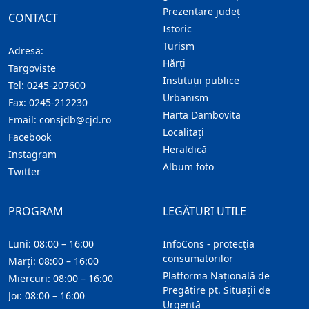
Prezentare judeţ
CONTACT
Istoric
Turism
Adresă:
Hărţi
Targoviste
Instituţii publice
Tel:
0245-207600
Urbanism
Fax:
0245-212230
Harta Dambovita
Email:
consjdb@cjd.ro
Localitaţi
Facebook
Heraldică
Instagram
Album foto
Twitter
PROGRAM
LEGĂTURI UTILE
Luni: 08:00 – 16:00
InfoCons - protecția
consumatorilor
Marți: 08:00 – 16:00
Platforma Națională de
Miercuri: 08:00 – 16:00
Pregătire pt. Situații de
Joi: 08:00 – 16:00
Urgență