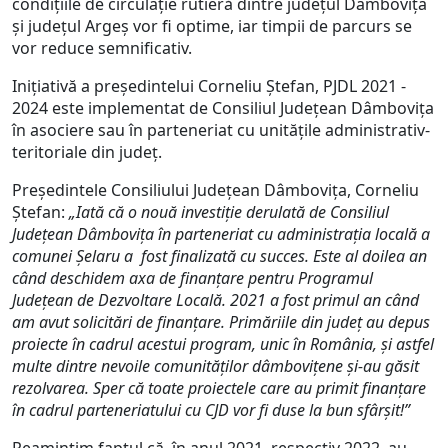
condițiile de circulație rutieră dintre județul Dâmbovița
și județul Argeș vor fi optime, iar timpii de parcurs se
vor reduce semnificativ.
Inițiativă a președintelui Corneliu Ștefan, PJDL 2021 -
2024 este implementat de Consiliul Județean Dâmbovița
în asociere sau în parteneriat cu unitățile administrativ-
teritoriale din județ.
Președintele Consiliului Județean Dâmbovița, Corneliu
Ștefan:
„Iată că o nouă investiție derulată de Consiliul
Județean Dâmbovița în parteneriat cu administrația locală a
comunei Șelaru a fost finalizată cu succes.
Este al doilea an
când deschidem axa de finanțare pentru Programul
Județean de Dezvoltare Locală. 2021 a fost primul an când
am avut solicitări de finanțare. Primăriile din județ au depus
proiecte în cadrul acestui program, unic în România, și astfel
multe dintre nevoile comunităților dâmbovițene și-au găsit
rezolvarea. Sper că toate proiectele care au primit finanțare
în cadrul parteneriatului cu CJD vor fi duse la bun sfârșit!”