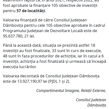
Reamintim faptul că, în anul 2021, respectiv 2022, au
fost aprobate la finanțare 105 obiective de investiții
pentru
57 de localități
.
Valoarea finanțată de către Consiliul Județean
Dâmbovița pentru cele 105 obiective aprobate în cadrul
Programului Județean de Dezvoltare Locală este de
95.637.780, 21 lei.
Până la această dată, situația se prezintă astfel: 18
investiții au fost finalizate, 33 sunt în curs de execuție,
48 sunt în faza procedurilor de achiziție, iar în cazul a 6
investiții, achiziția a fost finalizată și urmează să înceapă
execuția lucrărilor.
Valoarea decontată de Consiliul Județean Dâmbovița
este de 13.927.190,97 lei (PJDL 1 și 2).
Compartimentul Imagine, Relații Externe,
Consiliul Județean
Dâmbovița