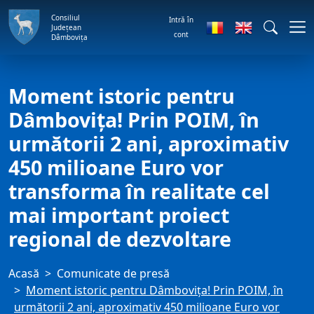
Consiliul
Intră în
Județean
cont
Dâmbovița
Moment istoric pentru
Dâmbovița! Prin POIM, în
următorii 2 ani, aproximativ
450 milioane Euro vor
transforma în realitate cel
mai important proiect
regional de dezvoltare
Acasă
Comunicate de presă
Moment istoric pentru Dâmbovița! Prin POIM, în
următorii 2 ani, aproximativ 450 milioane Euro vor