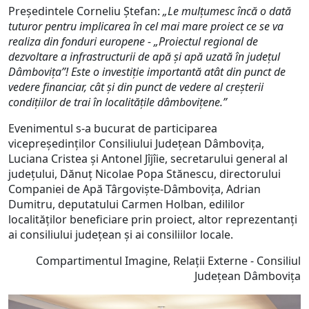
Președintele Corneliu Ștefan:
„Le mulțumesc încă o dată
tuturor pentru implicarea în cel mai mare proiect ce se va
realiza din fonduri europene - „Proiectul regional de
dezvoltare a infrastructurii de apă și apă uzată în județul
Dâmbovița”! Este o investiție importantă atât din punct de
vedere financiar, cât și din punct de vedere al creșterii
condițiilor de trai în localitățile dâmbovițene.”
Evenimentul s-a bucurat de participarea
vicepreședinților Consiliului Județean Dâmbovița,
Luciana Cristea și Antonel Jîjîie, secretarului general al
județului, Dănuț Nicolae Popa Stănescu, directorului
Companiei de Apă Târgoviște-Dâmbovița, Adrian
Dumitru, deputatului Carmen Holban, edililor
localităților beneficiare prin proiect, altor reprezentanți
ai consiliului județean și ai consiliilor locale.
Compartimentul Imagine, Relații Externe - Consiliul
Județean Dâmbovița