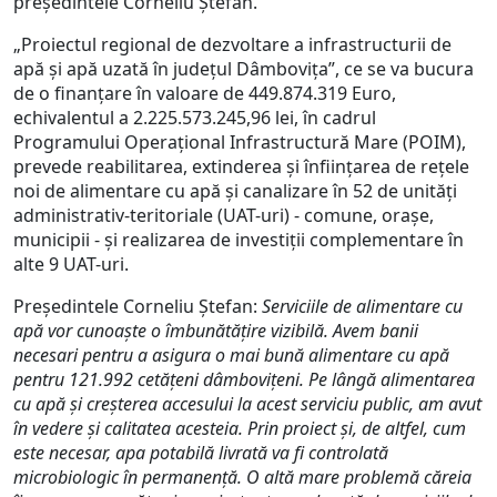
președintele Corneliu Ștefan.
„Proiectul regional de dezvoltare a infrastructurii de
apă și apă uzată în județul Dâmbovița”, ce se va bucura
de o finanțare în valoare de 449.874.319 Euro,
echivalentul a 2.225.573.245,96 lei, în cadrul
Programului Operațional Infrastructură Mare (POIM),
prevede reabilitarea, extinderea și înființarea de rețele
noi de alimentare cu apă și canalizare în 52 de unități
administrativ-teritoriale (UAT-uri) - comune, orașe,
municipii - și realizarea de investiții complementare în
alte 9 UAT-uri.
Președintele Corneliu Ștefan:
Serviciile de alimentare cu
apă vor cunoaște o îmbunătățire vizibilă. Avem banii
necesari pentru a asigura o mai bună alimentare cu apă
pentru 121.992 cetățeni dâmbovițeni. Pe lângă alimentarea
cu apă și creșterea accesului la acest serviciu public, am avut
în vedere și calitatea acesteia. Prin proiect și, de altfel, cum
este necesar, apa potabilă livrată va fi controlată
microbiologic în permanență. O altă mare problemă căreia