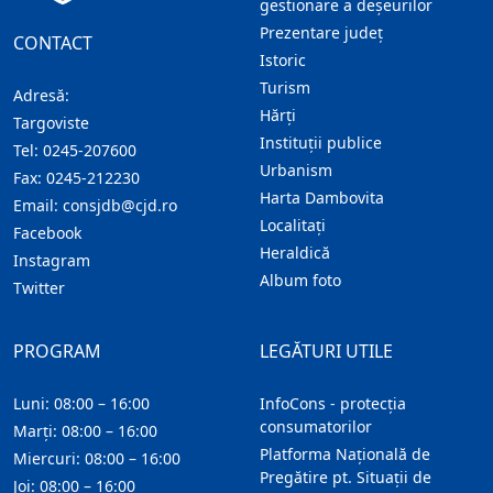
gestionare a deșeurilor
Prezentare judeţ
CONTACT
Istoric
Turism
Adresă:
Hărţi
Targoviste
Instituţii publice
Tel:
0245-207600
Urbanism
Fax:
0245-212230
Harta Dambovita
Email:
consjdb@cjd.ro
Localitaţi
Facebook
Heraldică
Instagram
Album foto
Twitter
PROGRAM
LEGĂTURI UTILE
Luni: 08:00 – 16:00
InfoCons - protecția
consumatorilor
Marți: 08:00 – 16:00
Platforma Națională de
Miercuri: 08:00 – 16:00
Pregătire pt. Situații de
Joi: 08:00 – 16:00