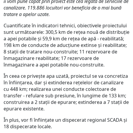
îi vom pune capăt prin proiect este cea legată de serviciile de
canalizare. 119.886 locuitori vor beneficia de o mai bună
tratare a apelor uzate.
Cuantificate în indicatori tehnici, obiectivele proiectului
sunt următoarele: 300,5 km de rețea nouă de distribuție
a apei potabile și 59,9 km de rețea de apă - reabilitată;
198 km de conducte de aducțiune extinse și reabilitate;
8 stații de tratare nou-construite; 11 rezervoare de
înmagazinare reabilitate; 17 rezervoare de
înmagazinare a apei potabile nou-construite.
În ceea ce privește apa uzată, proiectul se va concretiza
în înființarea, dar și extinderea rețelelor de canalizare
cu 448 km; realizarea unei conducte colectoare de
transfer - refulare sub presiune, în lungime de 133 km;
construirea a 2 stații de epurare; extinderea a 7 stații de
epurare existente.
În plus, vor fi înființate un dispecerat regional SCADA și
18 dispecerate locale.