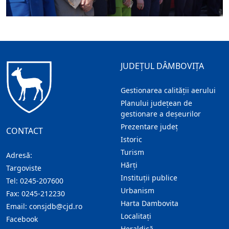
JUDEȚUL DÂMBOVIȚA
Gestionarea calității aerului
Planului județean de
gestionare a deșeurilor
Prezentare judeţ
CONTACT
Istoric
Turism
Adresă:
Hărţi
Targoviste
Instituţii publice
Tel:
0245-207600
Urbanism
Fax:
0245-212230
Harta Dambovita
Email:
consjdb@cjd.ro
Localitaţi
Facebook
Heraldică