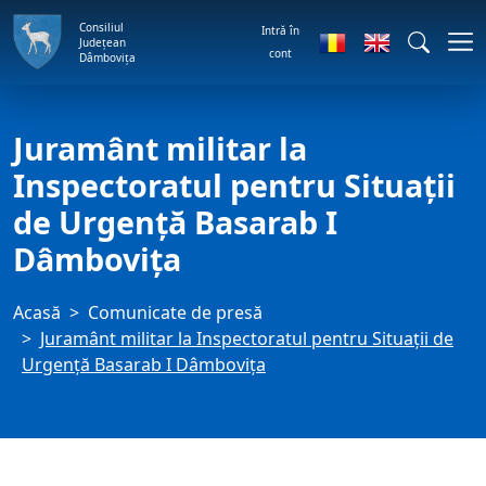
Consiliul
Intră în
Județean
cont
Dâmbovița
Juramânt militar la
Inspectoratul pentru Situații
de Urgență Basarab I
Dâmbovița
Acasă
Comunicate de presă
Juramânt militar la Inspectoratul pentru Situații de
Urgență Basarab I Dâmbovița