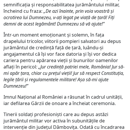
semnificația și responsabilitatea jurământului militar,
încheind cu fraza:
„De azi înainte, prin voia voastră și
ocrotirea lui Dumnezeu, v-ați legat pe viață de țară! Fiți
demni de acest legământ! Dumnezeu să vă ajute!”
Într-un moment emoționant și solemn, în fața
drapelului tricolor, viitorii pompieri salvatori au depus
jurământul de credinţă faţă de ţară, luându-și
angajamentul că își vor face datoria și își vor dedica
cariera pentru apărarea vieții și bunurilor oamenilor
aflați în pericol
: „Jur credinţă patriei mele, România! Jur să-
mi apăr ţara, chiar cu preţul vieţii! Jur să respect Constituţia,
legile ţării şi regulamentele militare! Aşa să-mi ajute
Dumnezeu!”
Imnul Național al României a răsunat în cadrul unității,
iar defilarea Gărzii de onoare a încheiat ceremonia.
Tinerii soldaţi profesionişti care au depus astăzi
jurământul militar vor activa în subunităţile de
intervenţie din județul Dâmbovița. Odată cu încadrarea