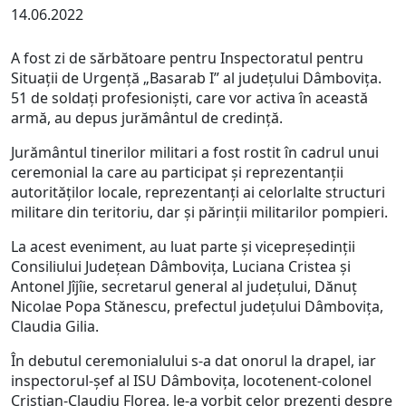
14.06.2022
A fost zi de sărbătoare pentru Inspectoratul pentru
Situații de Urgență „Basarab I” al județului Dâmbovița.
51 de soldați profesioniști, care vor activa în această
armă, au depus jurământul de credință.
Jurământul tinerilor militari a fost rostit în cadrul unui
ceremonial la care au participat și reprezentanții
autorităților locale, reprezentanți ai celorlalte structuri
militare din teritoriu, dar și părinții militarilor pompieri.
La acest eveniment, au luat parte și vicepreședinții
Consiliului Județean Dâmbovița, Luciana Cristea și
Antonel Jîjîie, secretarul general al județului, Dănuț
Nicolae Popa Stănescu, prefectul județului Dâmbovița,
Claudia Gilia.
În debutul ceremonialului s-a dat onorul la drapel, iar
inspectorul-șef al ISU Dâmbovița, locotenent-colonel
Cristian-Claudiu Florea, le-a vorbit celor prezenți despre