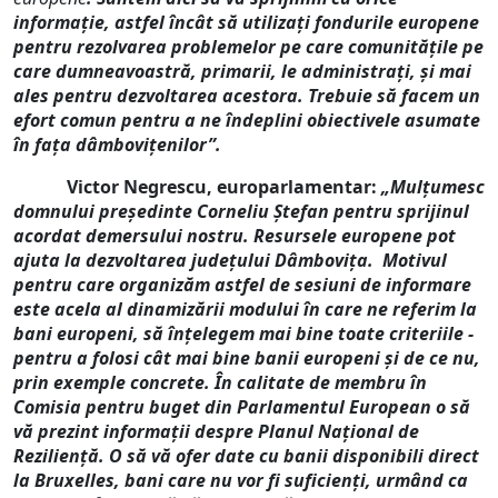
informație, astfel încât să utilizați fondurile europene
pentru rezolvarea problemelor pe care comunitățile pe
care dumneavoastră, primarii, le administrați, și mai
ales pentru dezvoltarea acestora. Trebuie să facem un
efort comun pentru a ne îndeplini obiectivele asumate
în fața dâmbovițenilor”.
Victor Negrescu, europarlamentar:
„Mulțumesc
domnului președinte Corneliu Ștefan pentru sprijinul
acordat demersului nostru. Resursele europene pot
ajuta la dezvoltarea județului Dâmbovița. Motivul
pentru care organizăm astfel de sesiuni de informare
este acela al dinamizării modului în care ne referim la
bani europeni, să înțelegem mai bine toate criteriile -
pentru a folosi cât mai bine banii europeni și de ce nu,
prin exemple concrete. În calitate de membru în
Comisia pentru buget din Parlamentul European o să
vă prezint informații despre Planul Național de
Reziliență. O să vă ofer date cu banii disponibili direct
la Bruxelles, bani care nu vor fi suficienți, urmând ca