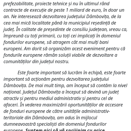
prefezabilitate, proiecte tehnice și nu în ultimul rând
contracte de execuție de peste 1 miliard de euro, în doar un
an. Ne interesează dezvoltarea județului Dâmbovița, de la
cea mai mică localitate până la municipiul reședință de
județ. În calitate de președinte de consiliu județean, vreau ca,
împreună cu toți primarii, cu toți cei implicați în domeniul
fondurilor europene, să atragem cât mai mulți bani
europeni. Am dorit să organizăm acest eveniment pentru că
fondurile europene rămân soluții viabile de dezvoltare a
comunităților din județul nostru.
Este foarte important să lucrăm în echipă, este foarte
important să acționăm pentru dezvoltarea județului
Dâmbovița. De mai mult timp, am început să contăm la nivel
național. Județul Dâmbovița a început să devină un județ
atractiv și pentru mediul administrativ și pentru cel de
afaceri. În vederea maximizării oportunităților de accesare
de fonduri europene de către unitățile administrativ-
teritoriale din Dâmbovița, am adus în mijlocul
dumneavoastră specialiști din domeniul fondurilor
europene
.
Suntem aici să vă sprijinim cu orice