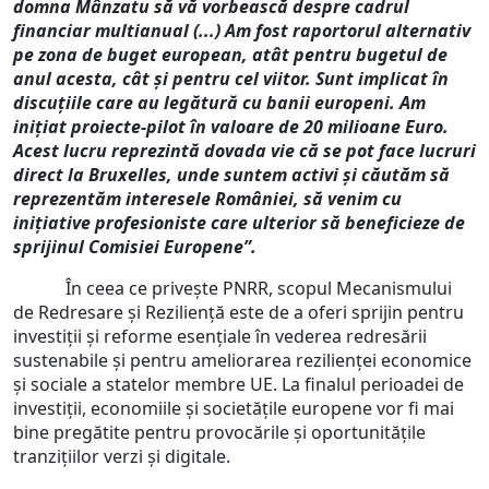
domna Mânzatu să vă vorbească despre cadrul
financiar multianual (...) Am fost raportorul alternativ
pe zona de buget european, atât pentru bugetul de
anul acesta, cât și pentru cel viitor. Sunt implicat în
discuțiile care au legătură cu banii europeni. Am
inițiat proiecte-pilot în valoare de 20 milioane Euro.
Acest lucru reprezintă dovada vie că se pot face lucruri
direct la Bruxelles, unde suntem activi și căutăm să
reprezentăm interesele României, să venim cu
inițiative profesioniste care ulterior să beneficieze de
sprijinul Comisiei Europene”.
În ceea ce privește PNRR, scopul Mecanismului
de Redresare și Reziliență este de a oferi sprijin pentru
investiții și reforme esențiale în vederea redresării
sustenabile și pentru ameliorarea rezilienței economice
și sociale a statelor membre UE. La finalul perioadei de
investiții, economiile și societățile europene vor fi mai
bine pregătite pentru provocările și oportunitățile
tranzițiilor verzi și digitale.