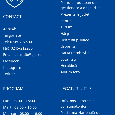
Planului județean de
gestionare a deșeurilor
Prezentare judeţ
CONTACT
Istoric
Turism
Adresă:
Hărţi
Targoviste
Instituţii publice
Tel:
0245-207600
Urbanism
Fax:
0245-212230
Harta Dambovita
Email:
consjdb@cjd.ro
Localitaţi
Facebook
Heraldică
Instagram
Album foto
Twitter
PROGRAM
LEGĂTURI UTILE
Luni: 08:00 – 16:00
InfoCons - protecția
consumatorilor
Marți: 08:00 – 16:00
Platforma Națională de
Miercuri: 08:00 – 16:00