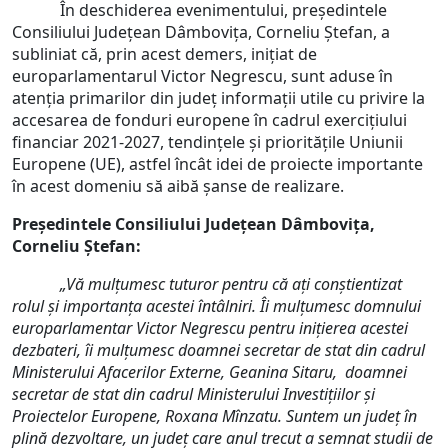
În deschiderea evenimentului, președintele
Consiliului Județean Dâmbovița, Corneliu Ștefan, a
subliniat că, prin acest demers, inițiat de
europarlamentarul Victor Negrescu, sunt aduse în
atenția primarilor din județ informații utile cu privire la
accesarea de fonduri europene în cadrul exercițiului
financiar 2021-2027, tendințele și prioritățile Uniunii
Europene (UE), astfel încât idei de proiecte importante
în acest domeniu să aibă șanse de realizare.
Președintele Consiliului Județean Dâmbovița,
Corneliu Ștefan:
„Vă mulțumesc tuturor pentru că ați conștientizat
rolul și importanța acestei întâlniri. Îi mulțumesc domnului
europarlamentar Victor Negrescu pentru inițierea acestei
dezbateri, îi mulțumesc doamnei secretar de stat din cadrul
Ministerului Afacerilor Externe, Geanina Sitaru, doamnei
secretar de stat din cadrul Ministerului Investiţiilor şi
Proiectelor Europene, Roxana Mînzatu. Suntem un județ în
plină dezvoltare, un județ care anul trecut a semnat studii de