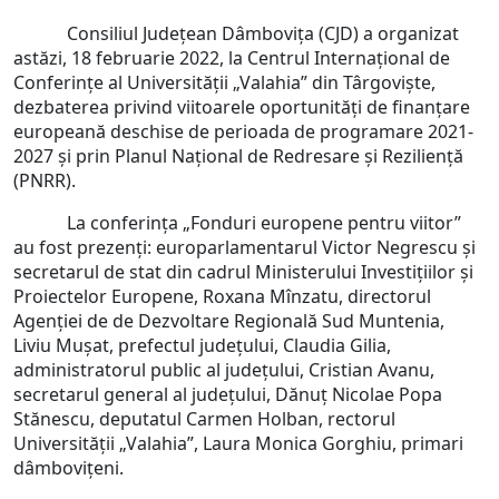
Consiliul Județean Dâmbovița (CJD) a organizat
astăzi, 18 februarie 2022, la Centrul Internațional de
Conferințe al Universității „Valahia” din Târgoviște,
dezbaterea privind viitoarele oportunități de finanțare
europeană deschise de perioada de programare 2021-
2027 și prin Planul Național de Redresare și Reziliență
(PNRR).
La conferința „Fonduri europene pentru viitor”
au fost prezenți: europarlamentarul Victor Negrescu și
secretarul de stat din cadrul Ministerului Investiţiilor şi
Proiectelor Europene, Roxana Mînzatu, directorul
Agenției de de Dezvoltare Regională Sud Muntenia,
Liviu Mușat, prefectul județului, Claudia Gilia,
administratorul public al județului, Cristian Avanu,
secretarul general al județului, Dănuț Nicolae Popa
Stănescu, deputatul Carmen Holban, rectorul
Universității „Valahia”, Laura Monica Gorghiu, primari
dâmbovițeni.