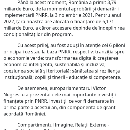
Până la acest moment, România a primit 3,79
miliarde Euro, de la momentul aprobării și demarării
implementării PNRR, la 3 noiembrie 2021. Pentru anul
2022, țara noastră are alocată o finanțare de 6,171
miliarde Euro, a căror accesare depinde de îndeplinirea
condiționalităților din program.
Cu acest prilej, au fost aduși în atenție cei 6 piloni
principali ce stau la baza PNRR, respectiv: tranziția spre
o economie verde; transformarea digitală; creșterea
economică inteligentă, sustenabilă și incluzivă;
coeziunea socială și teritorială; sănătatea și reziliența
instituțională; copiii și tinerii - educație și competențe.
De asemenea, europarlamentarul Victor
Negrescu a prezentat cele mai importante investiții
finanțate prin PNRR, investiții ce vor fi demarate în
prima parte a acestui an, din componenta de grant
acordată României.
Compartimentul Imagine, Relații Externe -