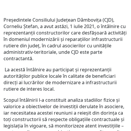
Președintele Consiliului Județean Dâmbovița (CJD),
Corneliu Ștefan, a avut astăzi, 1 iulie 2021, o întâlnire cu
reprezentanţii constructorilor care desfăşoară activităţi
în domeniul modernizării şi reparaţiilor infrastructurii
rutiere din județ, în cadrul asocierilor cu unitățile
administrativ-teritoriale, unde CJD este parte
contractantă.
La acestă întâlnire au participat și reprezentanții
autorităților publice locale în calitate de beneficiari
direcți ai lucrărilor de modernizare a infrastructurii
rutiere de interes local.
Scopul întâlnirii l-a constituit analiza stadiilor fizice și
valorice a obiectivelor de investiții derulate în asociere,
iar necesitatea acestei reuniuni a reieșit din dorința ca
toți constructorii să respecte obligațiile contractuale și
legislația în vigoare, să monitorizeze atent investițiile –