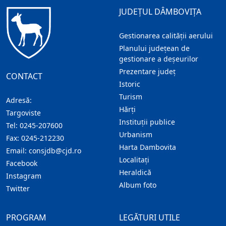
JUDEȚUL DÂMBOVIȚA
Gestionarea calității aerului
Planului județean de
gestionare a deșeurilor
Prezentare judeţ
CONTACT
Istoric
Turism
Adresă:
Hărţi
Targoviste
Instituţii publice
Tel:
0245-207600
Urbanism
Fax:
0245-212230
Harta Dambovita
Email:
consjdb@cjd.ro
Localitaţi
Facebook
Heraldică
Instagram
Album foto
Twitter
PROGRAM
LEGĂTURI UTILE