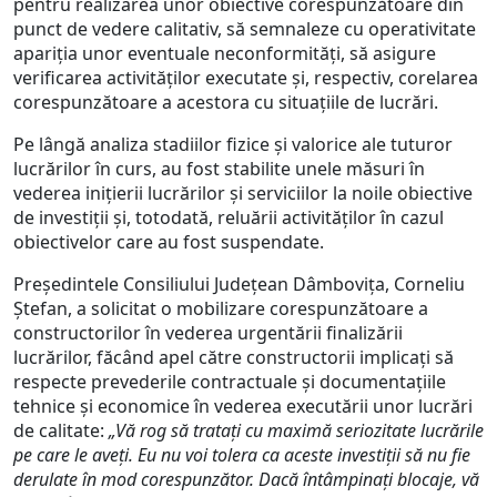
pentru realizarea unor obiective corespunzătoare din
punct de vedere calitativ, să semnaleze cu operativitate
apariția unor eventuale neconformități, să asigure
verificarea activităților executate și, respectiv, corelarea
corespunzătoare a acestora cu situațiile de lucrări.
Pe lângă analiza stadiilor fizice și valorice ale tuturor
lucrărilor în curs, au fost stabilite unele măsuri în
vederea inițierii lucrărilor și serviciilor la noile obiective
de investiții și, totodată, reluării activităților în cazul
obiectivelor care au fost suspendate.
Președintele Consiliului Județean Dâmbovița, Corneliu
Ștefan, a solicitat o mobilizare corespunzătoare a
constructorilor în vederea urgentării finalizării
lucrărilor, făcând apel către constructorii implicați să
respecte prevederile contractuale și documentațiile
tehnice și economice în vederea executării unor lucrări
de calitate:
„Vă rog să tratați cu maximă seriozitate lucrările
pe care le aveți. Eu nu voi tolera ca aceste investiții să nu fie
derulate în mod corespunzător. Dacă întâmpinați blocaje, vă