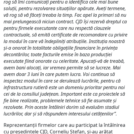
rog să îmi comunicați pentru a identifica cele mai bune
soluții, pentru rezolvarea situațiilor apărute. Aveți termene,
vă rog să vă făceți treaba la timp. Fac apel la primari să nu
mai prelungească niciun contract. CJD își rezervă dreptul ca
pentru firmele executante care nu respectă clauzele
contractuale, să emită certificate de recomandare cu privire
la modul în care vă îndepliniți atribuțiile. Instituția noastră
și-a onorat în totalitate obligațiile financiare în privința
decontărilor, toate facturile emise în baza producției
executate fiind onorate cu celeritate. Apucați-vă de treabă,
avem bani alocați, iar vremea permite să se lucreze. Mai
avem doar 3 luni în care putem lucra. Voi continua să
inspectez modul în care se derulează lucrările, pentru că
infrastructura rutieră este un domeniu prioritar pentru noi
cei de la consiliul județean.
Important este ca proiectele să
fie bine realizate, problemele tehnice să fie asumate și
rezolvate. Prin aceste întâlniri dorim să evaluăm stadiul
lucrărilor, dar şi să răspundem interesului cetăţenilor”.
Reprezentanţii firmelor care au participat la întâlnirea
cu președintele CJD, Corneliu Ștefan, şi-au arătat