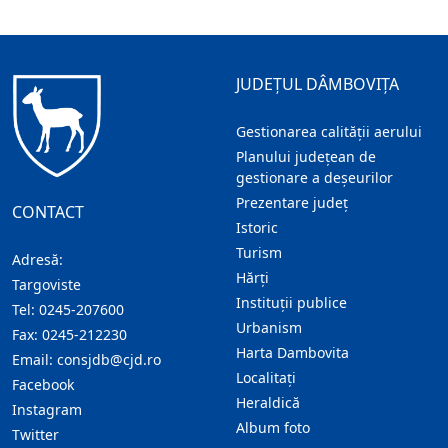
JUDEȚUL DÂMBOVIȚA
Gestionarea calității aerului
Planului județean de
gestionare a deșeurilor
Prezentare judeţ
CONTACT
Istoric
Turism
Adresă:
Hărţi
Targoviste
Instituţii publice
Tel:
0245-207600
Urbanism
Fax:
0245-212230
Harta Dambovita
Email:
consjdb@cjd.ro
Localitaţi
Facebook
Heraldică
Instagram
Album foto
Twitter