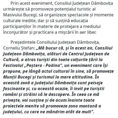
Prin acest eveniment, Consiliul Județean Dâmbovița
urmărește să promoveze potenţialul turistic al
Masivului Bucegi, să organizeze spectacole şi momente
culturale inedite, dar și să susțină educația
participanţilor în materie de protejare a mediului
înconjurător şi practicare a mişcării în aer liber.
Președintele Consiliului Județean Dâmbovița,
Corneliu Ștefan:
„Mă bucur că, și în acest an, Consiliul
Judeţean Dâmboviţa, alături de Centrul Judeţean de
Cultură, a atras turiști din toate colțurile țării la
Festivalul „Peștera - Padina”, un eveniment care își
propune, pe lângă actul cultural în sine, să promoveze
Munții Bucegi și turismul la mare altitudine. În
această zonă a județului Dâmbovița sunt peisaje
fascinante și, cu această ocazie, îi invit pe turiștii
români și străini să le descopere. În ceea ce mă
privește, voi susține și de acum înainte toate
proiectele menite să promoveze zona montană a
județului, cu care ne mândrim atât de mult”.