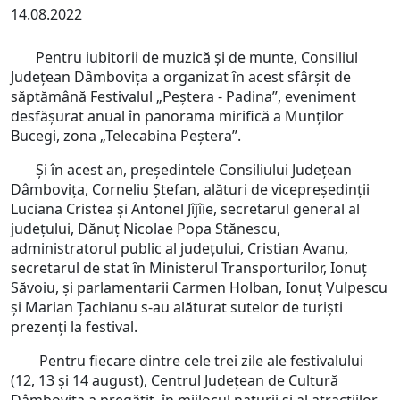
14.08.2022
Pentru iubitorii de muzică și de munte, Consiliul
Județean Dâmbovița a organizat în acest sfârșit de
săptămână Festivalul „Peștera - Padina”, eveniment
desfășurat anual în panorama mirifică a Munților
Bucegi, zona „Telecabina Peștera”.
Și în acest an, președintele Consiliului Județean
Dâmbovița, Corneliu Ștefan, alături de vicepreședinții
Luciana Cristea și Antonel Jîjîie, secretarul general al
județului, Dănuț Nicolae Popa Stănescu,
administratorul public al județului, Cristian Avanu,
secretarul de stat în Ministerul Transporturilor, Ionuț
Săvoiu, și parlamentarii Carmen Holban, Ionuț Vulpescu
și Marian Țachianu s-au alăturat sutelor de turiști
prezenți la festival.
Pentru fiecare dintre cele trei zile ale festivalului
(12, 13 și 14 august), Centrul Județean de Cultură