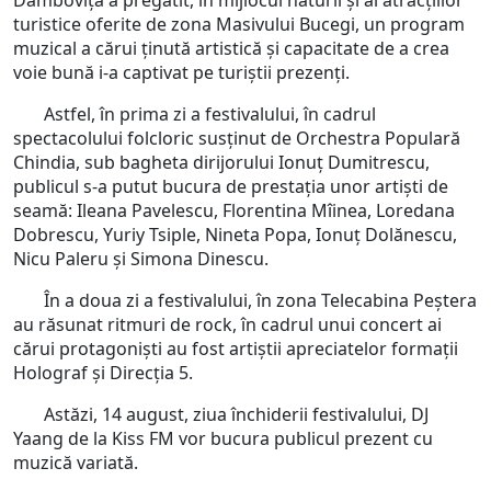
Dâmbovița a pregătit, în mijlocul naturii și al atracțiilor
turistice oferite de zona Masivului Bucegi, un program
muzical a cărui ținută artistică și capacitate de a crea
voie bună i-a captivat pe turiștii prezenți.
Astfel, în prima zi a festivalului, în cadrul
spectacolului folcloric susținut de Orchestra Populară
Chindia, sub bagheta dirijorului Ionuț Dumitrescu,
publicul s-a putut bucura de prestația unor artiști de
seamă: Ileana Pavelescu, Florentina Mîinea, Loredana
Dobrescu, Yuriy Tsiple, Nineta Popa, Ionuț Dolănescu,
Nicu Paleru și Simona Dinescu.
În a doua zi a festivalului, în zona Telecabina Peștera
au răsunat ritmuri de rock, în cadrul unui concert ai
cărui protagoniști au fost artiștii apreciatelor formații
Holograf și Direcția 5.
Astăzi, 14 august, ziua închiderii festivalului, DJ
Yaang de la Kiss FM vor bucura publicul prezent cu
muzică variată.