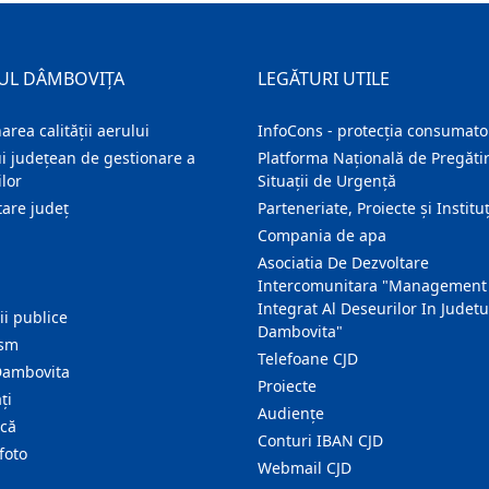
UL DÂMBOVIȚA
LEGĂTURI UTILE
area calității aerului
InfoCons - protecția consumator
i județean de gestionare a
Platforma Națională de Pregătir
lor
Situații de Urgență
are judeţ
Parteneriate, Proiecte și Instituț
Compania de apa
Asociatia De Dezvoltare
Intercomunitara "Management
Integrat Al Deseurilor In Judetu
ţii publice
Dambovita"
ism
Telefoane CJD
Dambovita
Proiecte
ţi
Audienţe
ică
Conturi IBAN CJD
foto
Webmail CJD