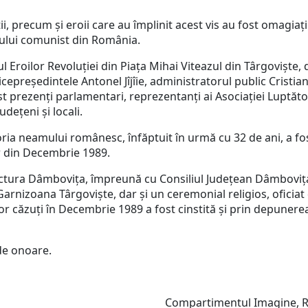
ii, precum și eroii care au împlinit acest vis au fost omagiați
ului comunist din România.
oilor Revoluției din Piața Mihai Viteazul din Târgoviște, 
icepreședintele Antonel Jîjîie, administratorul public Cristia
prezenți parlamentari, reprezentanți ai Asociației Luptător
udețeni și locali.
ria neamului românesc, înfăptuit în urmă cu 32 de ani, a fost
or din Decembrie 1989.
ura Dâmbovița, împreună cu Consiliul Județean Dâmbovița ș
Garnizoana Târgoviște, dar și un ceremonial religios, oficiat
or căzuți în Decembrie 1989 a fost cinstită și prin depuner
 de onoare.
Compartimentul Imagine, Relați