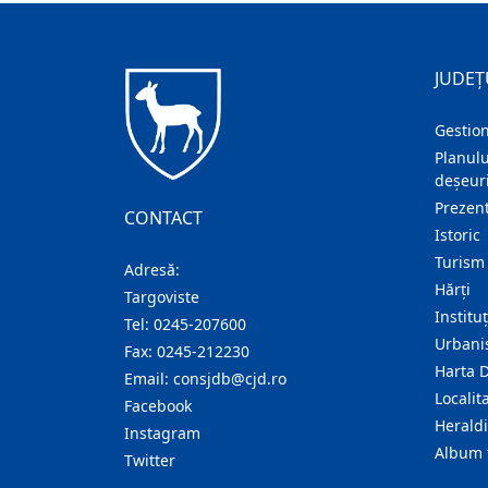
JUDEȚ
Gestion
Planulu
deșeuri
Prezent
CONTACT
Istoric
Turism
Adresă:
Hărţi
Targoviste
Institu
Tel:
0245-207600
Urban
Fax:
0245-212230
Harta 
Email:
consjdb@cjd.ro
Localita
Facebook
Herald
Instagram
Album 
Twitter