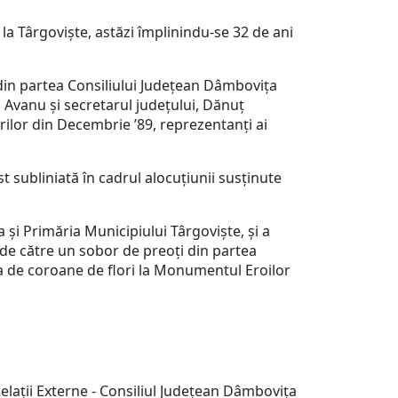
 la Târgoviște, astăzi împlinindu-se 32 de ani
din partea Consiliului Județean Dâmbovița
n Avanu și secretarul județului, Dănuț
ilor din Decembrie ’89, reprezentanți ai
 subliniată în cadrul alocuțiunii susținute
i Primăria Municipiului Târgoviște, și a
 de către un sobor de preoți din partea
ea de coroane de flori la Monumentul Eroilor
i Externe - Consiliul Județean Dâmbovița