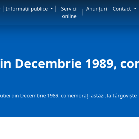
Informaţii publice
Servicii
Anunţuri
Contact
online
 din Decembrie 1989, co
luției din Decembrie 1989, comemorați astăzi, la Târgoviște