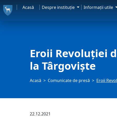
Acasă
Despre instituţie
Informaţii utile
Eroii Revoluției
la Târgoviște
Acasă
Comunicate de presă
Eroii Revo
22.12.2021