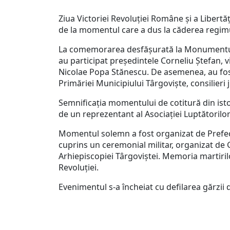
Ziua Victoriei Revoluției Române și a Libertăț
de la momentul care a dus la căderea regim
La comemorarea desfășurată la Monumentul Er
au participat președintele Corneliu Ștefan, v
Nicolae Popa Stănescu. De asemenea, au fost 
Primăriei Municipiului Târgoviște, consilieri j
Semnificația momentului de cotitură din isto
de un reprezentant al Asociației Luptătoril
Momentul solemn a fost organizat de Prefect
cuprins un ceremonial militar, organizat de 
Arhiepiscopiei Târgoviștei. Memoria martiril
Revoluției.
Evenimentul s-a încheiat cu defilarea gărzii