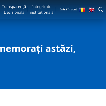
Transparență
Integritate
Intră în cont
Decizională
instituțională
memorați astăzi,