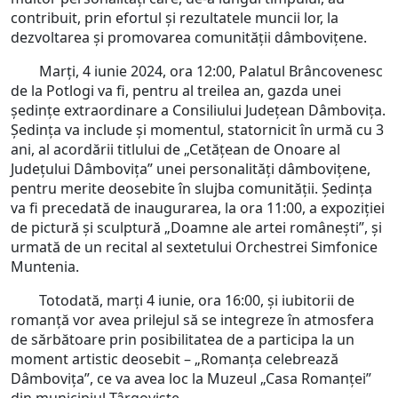
contribuit, prin efortul și rezultatele muncii lor, la
dezvoltarea și promovarea comunității dâmbovițene.
Marți, 4 iunie 2024, ora 12:00, Palatul Brâncovenesc
de la Potlogi va fi, pentru al treilea an, gazda unei
ședințe extraordinare a Consiliului Județean Dâmbovița.
Ședința va include și momentul, statornicit în urmă cu 3
ani, al acordării titlului de „Cetățean de Onoare al
Județului Dâmbovița” unei personalități dâmbovițene,
pentru merite deosebite în slujba comunității. Ședința
va fi precedată de inaugurarea, la ora 11:00, a expoziției
de pictură și sculptură „Doamne ale artei românești”, și
urmată de un recital al sextetului Orchestrei Simfonice
Muntenia.
Totodată, marți 4 iunie, ora 16:00, și iubitorii de
romanță vor avea prilejul să se integreze în atmosfera
de sărbătoare prin posibilitatea de a participa la un
moment artistic deosebit – „Romanța celebrează
Dâmbovița”, ce va avea loc la Muzeul „Casa Romanței”