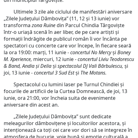
din municipiul Târgoviște.
Ultimele 3 zile ale ciclului de manifestări aniversare
„Zilele Județului Dâmbovița” (11, 12 și 13 iunie) vor
transforma
zona Ruine
din Parcul Chindia Târgoviște
într-o uriașă scenă în aer liber, de pe care artiști și
formații îndrăgite de publicul român îi vor încânta pe
spectatori cu concerte care vor începe, în fiecare seară
la ora 19:00: marți, 11 iunie -
concertul No Mercy
și
Boney
M. Xperience,
miercuri, 12 iunie -
concertul
Liviu Teodorescu
& Band, Andia și Delia
și
spectacolul DJ Vali Bărbulescu,
și
joi, 13 iunie -
concertul 3 Sud Est
și
The Motans.
Spectacolul cu lumini laser pe Turnul Chindiei și
focurile de artificii de la Curtea Domnească, de joi, 13
iunie, ora 21:00, vor încheia suita de evenimente
aniversare din acest an.
„Zilele Județului Dâmbovița” sunt dedicate
meleagurilor dâmbovițene și locuitorilor acestora, și
intenționează ca toți cei care vor dori să se integreze în
atmosfera de bucurie, voie bună și emoție culturală a