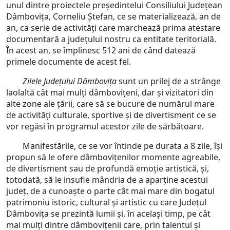
unul dintre proiectele președintelui Consiliului Județean
Dâmbovița, Corneliu Ștefan, ce se materializează, an de
an, ca serie de activități care marchează prima atestare
documentară a județului nostru ca entitate teritorială.
În acest an, se împlinesc 512 ani de când datează
primele documente de acest fel.
Zilele Județului Dâmbovița
sunt un prilej de a strânge
laolaltă cât mai mulți dâmbovițeni, dar și vizitatori din
alte zone ale țării, care să se bucure de numărul mare
de activități culturale, sportive și de divertisment ce se
vor regăsi în programul acestor zile de sărbătoare.
Manifestările, ce se vor întinde pe durata a 8 zile, își
propun să le ofere dâmbovițenilor momente agreabile,
de divertisment sau de profundă emoție artistică, și,
totodată, să le insufle mândria de a aparține acestui
județ, de a cunoaște o parte cât mai mare din bogatul
patrimoniu istoric, cultural și artistic cu care Județul
Dâmbovița se prezintă lumii și, în același timp, pe cât
mai mulți dintre dâmbovițenii care, prin talentul și