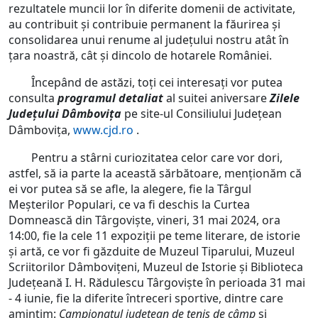
rezultatele muncii lor în diferite domenii de activitate,
au contribuit și contribuie permanent la făurirea și
consolidarea unui renume al județului nostru atât în
țara noastră, cât și dincolo de hotarele României.
Începând de astăzi, toți cei interesați vor putea
consulta
programul detaliat
al suitei aniversare
Zilele
Județului Dâmbovița
pe site-ul Consiliului Județean
Dâmbovița,
www.cjd.ro
.
Pentru a stârni curiozitatea celor care vor dori,
astfel, să ia parte la această sărbătoare, menționăm că
ei vor putea să se afle, la alegere, fie la Târgul
Meșterilor Populari, ce va fi deschis la Curtea
Domnească din Târgoviște, vineri, 31 mai 2024, ora
14:00, fie la cele 11 expoziții pe teme literare, de istorie
și artă, ce vor fi găzduite de Muzeul Tiparului, Muzeul
Scriitorilor Dâmbovițeni, Muzeul de Istorie și Biblioteca
Județeană I. H. Rădulescu Târgoviște în perioada 31 mai
- 4 iunie, fie la diferite întreceri sportive, dintre care
amintim:
Campionatul județean de tenis de câmp
și