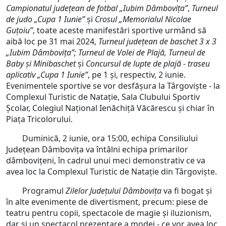
Campionatul județean de fotbal „Iubim Dâmbovița”
,
Turneul
de judo „Cupa 1 Iunie”
și
Crosul „Memorialul Nicolae
Guțoiu”
, toate aceste manifestări sportive urmând să
aibă loc pe 31 mai 2024,
Turneul județean de baschet 3 x 3
„Iubim Dâmbovița”;
Turneul de Volei de Plajă, Turneul de
Baby și Minibaschet
și
Concursul de lupte de plajă - traseu
aplicativ „Cupa 1 Iunie”
, pe 1 și, respectiv, 2 iunie.
Evenimentele sportive se vor desfășura la Târgoviște - la
Complexul Turistic de Natație, Sala Clubului Sportiv
Școlar, Colegiul Național Ienăchiță Văcărescu și chiar în
Piața Tricolorului.
Duminică, 2 iunie, ora 15:00, echipa Consiliului
Județean Dâmbovița va întâlni echipa primarilor
dâmbovițeni, în cadrul unui meci demonstrativ ce va
avea loc la Complexul Turistic de Natație din Târgoviște.
Programul
Zilelor Județului Dâmbovița
va fi bogat și
în alte evenimente de divertisment, precum: piese de
teatru pentru copii, spectacole de magie și iluzionism,
dar și un spectacol prezentare a modei - ce vor avea loc,