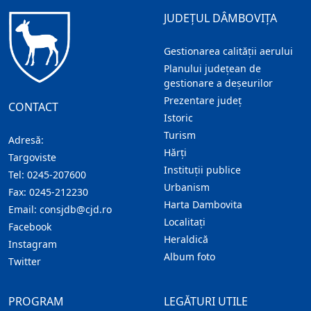
JUDEȚUL DÂMBOVIȚA
Gestionarea calității aerului
Planului județean de
gestionare a deșeurilor
Prezentare judeţ
CONTACT
Istoric
Turism
Adresă:
Hărţi
Targoviste
Instituţii publice
Tel:
0245-207600
Urbanism
Fax:
0245-212230
Harta Dambovita
Email:
consjdb@cjd.ro
Localitaţi
Facebook
Heraldică
Instagram
Album foto
Twitter
PROGRAM
LEGĂTURI UTILE