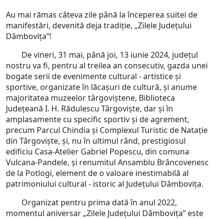
Au mai rămas câteva zile până la începerea suitei de
manifestări, devenită deja tradiție, „Zilele Județului
Dâmbovița”!
De vineri, 31 mai, până joi, 13 iunie 2024, județul
nostru va fi, pentru al treilea an consecutiv, gazda unei
bogate serii de evenimente cultural - artistice și
sportive, organizate în lăcașuri de cultură, și anume
majoritatea muzeelor târgoviștene, Biblioteca
Județeană I. H. Rădulescu Târgoviște, dar și în
amplasamente cu specific sportiv și de agrement,
precum Parcul Chindia și Complexul Turistic de Natație
din Târgoviște, și, nu în ultimul rând, prestigiosul
edificiu Casa-Atelier Gabriel Popescu, din comuna
Vulcana-Pandele, și renumitul Ansamblu Brâncovenesc
de la Potlogi, element de o valoare inestimabilă al
patrimoniului cultural - istoric al Județului Dâmbovița.
Organizat pentru prima dată în anul 2022,
momentul aniversar „Zilele Județului Dâmbovița” este