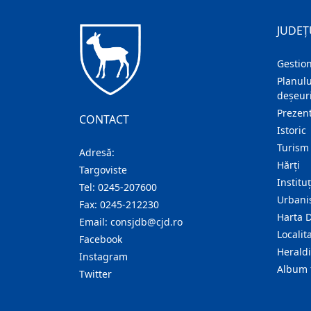
JUDEȚ
Gestion
Planulu
deșeuri
Prezent
CONTACT
Istoric
Turism
Adresă:
Hărţi
Targoviste
Institu
Tel:
0245-207600
Urban
Fax:
0245-212230
Harta 
Email:
consjdb@cjd.ro
Localita
Facebook
Herald
Instagram
Album 
Twitter