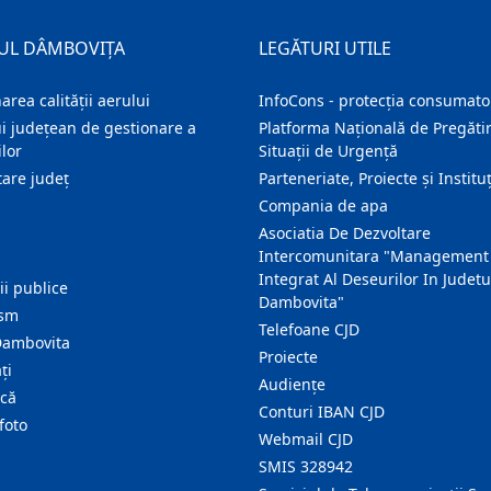
UL DÂMBOVIȚA
LEGĂTURI UTILE
area calității aerului
InfoCons - protecția consumator
i județean de gestionare a
Platforma Națională de Pregătir
lor
Situații de Urgență
are judeţ
Parteneriate, Proiecte și Instituț
Compania de apa
Asociatia De Dezvoltare
Intercomunitara "Management
Integrat Al Deseurilor In Judetu
ţii publice
Dambovita"
ism
Telefoane CJD
Dambovita
Proiecte
ţi
Audienţe
ică
Conturi IBAN CJD
foto
Webmail CJD
SMIS 328942