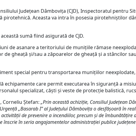
Consiliului Județean Dâmbovița (CJD), Inspectoratul pentru Si
pirotehnică. Aceasta va intra în posesia pirotehniștilor dâ
, această sumă fiind asigurată de CJD.
iuni de asanare a teritoriului de muniţiile rămase neexplodat
or de gheaţă şi/sau a zăpoarelor de gheaţă şi a stâncilor sa
ment special pentru transportarea muniţiilor neexplodate, d
lă echipamente care permit executarea în siguranţă a misiu
nalul specializat, căşti şi veste de protecţie balistică, ruc
, Corneliu Ștefan:
„Prin această achiziție, Consiliul Județean Dâ
e Urgență „Basarab I” al Județului Dâmbovița o desfășoară în rea
 activităţii de prevenire a incendiilor, precum şi de îmbunătăţire 
se înscrie în seria angajamentelor administrației publice județene 