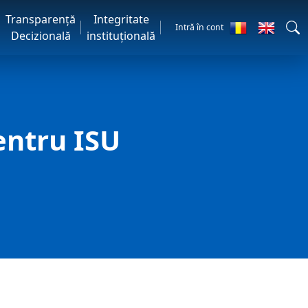
Transparență
Integritate
Intră în cont
Decizională
instituțională
entru ISU