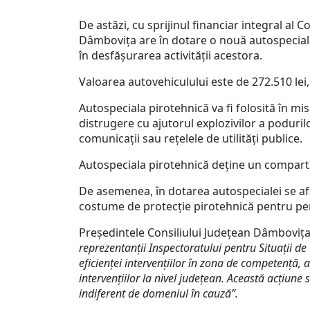
De astăzi, cu sprijinul financiar integral al 
Dâmbovița are în dotare o nouă autospecială 
în desfășurarea activității acestora.
Valoarea autovehiculului este de 272.510 lei
Autospeciala pirotehnică va fi folosită în mis
distrugere cu ajutorul explozivilor a poduril
comunicaţii sau reţelele de utilităţi publice.
Autospeciala pirotehnică deține un comparti
De asemenea, în dotarea autospecialei se af
costume de protecţie pirotehnică pentru perso
Președintele Consiliului Județean Dâmbovița
reprezentanții Inspectoratului pentru Situații d
eficienţei intervenţiilor în zona de competenţă, a
intervenţiilor la nivel judeţean. Această acțiune 
indiferent de domeniul în cauză”.