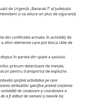
tuații de Urgență „Basarab I” al Județului
mbovițeni și va aduce un plus de siguranță
e din conflictele armate, în activităţi de
u a altor elemente care pot bloca căile de
ispus în partea din spate a şasiului.
nilor, precum detectoare de metale,
sacuri pentru transportul de explozivi.
mbovița sprijină activitatea pe care
lizarea
atribuţiilor specifice privind creşterea
a activităţii de conducere şi coordonare a
de a fi alături de oameni și nevoile lor,