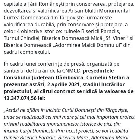
capitale a Țării Românești prin conservarea, protejarea,
dezvoltarea și valorificarea Ansamblului Monumental
Curtea Domnească din Târgoviște” urmărește
valorificarea durabilă, prin conservare și protejare, a
celor 4 obiective istorice: ruinele Bisericii Paraclis,
Turnul Chindiei, Biserica Domnească Mică „Sf. Vineri” și
Biserica Domnească „Adormirea Maicii Domnului” din
cadrul complexului.
În cadrul unei conferințe de presă, organizată pe
șantierul de lucrări de la CNMCD,
președintele
Consiliului Județean Dâmbovița, Corneliu Ștefan a
prezentat astăzi, 2 aprilie 2021, stadiul lucrărilor
proiectului, al cărui
contract se ridică la valoarea de
13.347.074,56 lei:
„Astăzi ne aflăm în incinta Curții Domnești din Târgoviște,
unde se realizează cel mai mare și cel mai important proiect
privind reabilitarea monumentelor istorice de aici, din
incinta Curții Domnești. Prin acest proiect, se vor reabilita
ruinele Bisericii-Paraclis, Biserica Mare „Adormirea Maicii