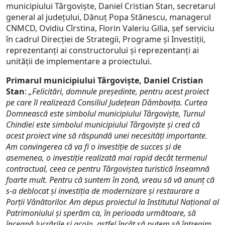
municipiului Târgoviște, Daniel Cristian Stan, secretarul
general al județului, Dănuț Popa Stănescu, managerul
CNMCD, Ovidiu Cîrstina, Florin Valeriu Gilia, șef serviciu
în cadrul Direcției de Strategii, Programe și Investiții,
reprezentanți ai constructorului și reprezentanți ai
unității de implementare a proiectului.
Primarul municipiului Târgoviște, Daniel Cristian
Stan
:
„Felicitări, domnule președinte, pentru acest proiect
pe care îl realizează Consiliul Județean Dâmbovița. Curtea
Domnească este simbolul municipiului Târgoviște, Turnul
Chindiei este simbolul municipiului Târgoviște și cred că
acest proiect vine să răspundă unei necesități importante.
Am convingerea că va fi o investiție de succes și de
asemenea, o investiție realizată mai rapid decât termenul
contractual, ceea ce pentru Târgoviștea turistică înseamnă
foarte mult. Pentru că suntem în zonă, vreau să vă anunț că
s-a deblocat și investiția de modernizare și restaurare a
Porții Vânătorilor. Am depus proiectul la Institutul Național al
Patrimoniului și sperăm ca, în perioada următoare, să
înceapă lucrările și acolo, astfel încât să putem să întregim