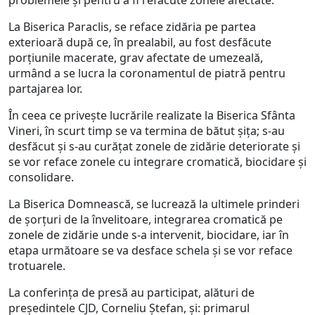
problemele și pentru a fi refăcute zonele afectate.
La Biserica Paraclis, se reface zidăria pe partea
exterioară după ce, în prealabil, au fost desfăcute
porțiunile macerate, grav afectate de umezeală,
urmând a se lucra la coronamentul de piatră pentru
partajarea lor.
În ceea ce privește lucrările realizate la Biserica Sfânta
Vineri, în scurt timp se va termina de bătut șița; s-au
desfăcut și s-au curățat zonele de zidărie deteriorate și
se vor reface zonele cu integrare cromatică, biocidare și
consolidare.
La Biserica Domnească, se lucrează la ultimele prinderi
de șorțuri de la învelitoare, integrarea cromatică pe
zonele de zidărie unde s-a intervenit, biocidare, iar în
etapa următoare se va desface schela și se vor reface
trotuarele.
La conferința de presă au participat, alături de
președintele CJD, Corneliu Ștefan, și: primarul