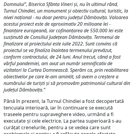
Domnului”, Biserica Sfânta Vineri și, nu în ultimul rând,
Turnul Chindiei, un monument și obiectiv cultural, turistic, la
nivel național - nu doar pentru județul Dâmbovița. Valoarea
acestui proiect este de aproximativ 20 milioane lei -
finanțare europeană, iar cofinanțarea de 550.000 lei este
susținută de Consiliul Județean Dâmbovița. Termenul de
finalizare al proiectului este iulie 2022. Sunt convins că
proiectul se va finaliza înaintea termenului prevăzut,
conform contractului, de 24 luni. Anul trecut, când a fost
vârful pandemiei, am avut un număr semnificativ de
vizitatori la Curtea Domnească. Sperăm ca, prin reabilitarea
obiectivelor pe care le-am amintit, să avem o creștere a
numărului de turiști și să promovăm patrimoniul cultural din
județul Dâmbovița.”
Până în prezent, la Turnul Chindiei a fost decopertată
tencuiala interioară, iar în continuare se execută
traseele pentru supraveghere video, urmând a fi
executate și cele electrice. La partea superioară s-au
curățat crenelurile, pentru a se vedea care sunt