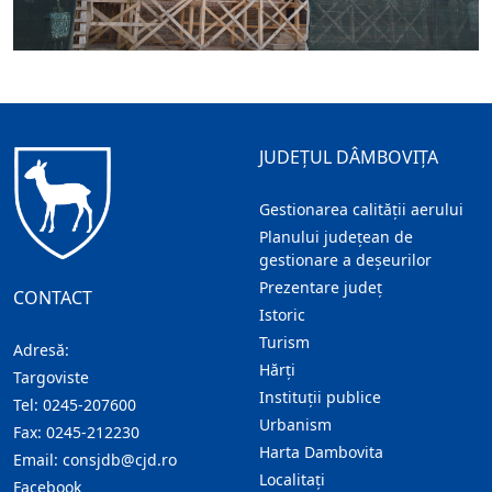
JUDEȚUL DÂMBOVIȚA
Gestionarea calității aerului
Planului județean de
gestionare a deșeurilor
Prezentare judeţ
CONTACT
Istoric
Turism
Adresă:
Hărţi
Targoviste
Instituţii publice
Tel:
0245-207600
Urbanism
Fax:
0245-212230
Harta Dambovita
Email:
consjdb@cjd.ro
Localitaţi
Facebook