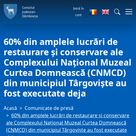
Consiliul
Intră în
Județean
cont
Dâmbovița
60% din amplele lucrări de
restaurare și conservare ale
Complexului Național Muzeal
Curtea Domnească (CNMCD)
din municipiul Târgoviște au
fost executate deja
Acasă
Comunicate de presă
60% din amplele lucrări de restaurare și conservare
ale Complexului Național Muzeal Curtea Domnească
(CNMCD) din municipiul Târgoviște au fost executate