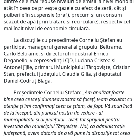
dintre cele mai reduse niveluri de emisii la nivel mondial
atât în ceea ce privește gazele cu efect de seră, cât și
pulberile în suspensie (praf), precum și un consum
scăzut de apă (prin tratare ṣi recirculare), respectiv cel
mai înalt nivel de economie circulară.
La discuțiile cu președintele Corneliu Ștefan au
participat managerul general al grupului Beltrame,
Carlo Beltrame, și directorul industrial Enrico
Deganello, vicepreședinții CJD, Luciana Cristea și
Antonel Jîjîie, primarul Municipiului Târgoviște, Cristian
Stan, prefectul județului, Claudia Gilia, și deputatul
Daniel-Codruţ Blaga.
Președintele Corneliu Ștefan: „
Am analizat foarte
bine ceea ce vreți dumneavoastră să faceți, v-am ascultat cu
atenție și îmi confirmați ceea ce știam, de fapt. Vă spun încă
de la început, din punctul nostru de vedere - al
municipalității și al județului - aveți tot sprijinul pentru
investiția din municipiul Târgoviște. Noi, ca administrație
județeană, avem datoria de a vă pune la dispoziție tot ceea