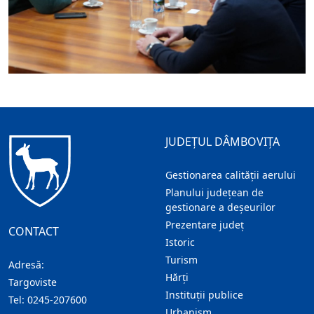
JUDEȚUL DÂMBOVIȚA
Gestionarea calității aerului
Planului județean de
gestionare a deșeurilor
Prezentare judeţ
CONTACT
Istoric
Turism
Adresă:
Hărţi
Targoviste
Instituţii publice
Tel:
0245-207600
Urbanism