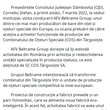
Președintele Consiliului Judeţean Dâmboviţa (CJD),
Corneliu Ștefan, a primit astăzi, 7 martie 2022, la sediul
instituției, vizita conducerii AFV Beltrame Group, unul
dintre cei mai mari producători de bare din oțel şi
oţeluri speciale din Europa, cu ocazia preluării de către
aceștia a activelor funcționale de producție ale
Combinatului de Oțeluri Speciale (COS) din Târgoviște.
AFV Beltrame Group dorește să își extindă
activitatea din România prin achiziţia și redeschiderea
unităţii specializate în producţia oţelului, ce este
deţinută de SC COS Târgoviște SA.
Grupul Beltrame intenționează să transforme
combinatul din Târgoviște într-o unitate de producție
de oțeluri speciale competitivă la nivel european.
Proiectul de construcție a fabricii prevede și un
parc fotovoltaic, care va alimenta noua fabrică eco-
inteligentă. În acest fel, activitatea fabricii va avea unul