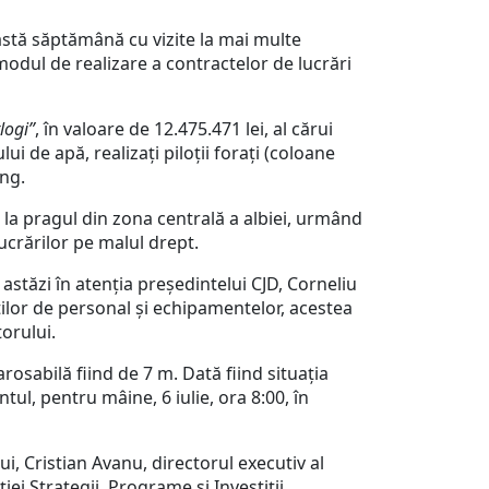
astă săptămână cu vizite la mai multe
modul de realizare a contractelor de lucrări
logi”
, în valoare de 12.475.471 lei, al cărui
i de apă, realizați piloții forați (coloane
âng.
e la pragul din zona centrală a albiei, urmând
lucrărilor pe malul drept.
 astăzi în atenția președintelui CJD, Corneliu
ților de personal și echipamentelor, acestea
torului.
rosabilă fiind de 7 m. Dată fiind situația
tul, pentru mâine, 6 iulie, ora 8:00, în
ui, Cristian Avanu, directorul executiv al
iei Strategii, Programe și Investiții.