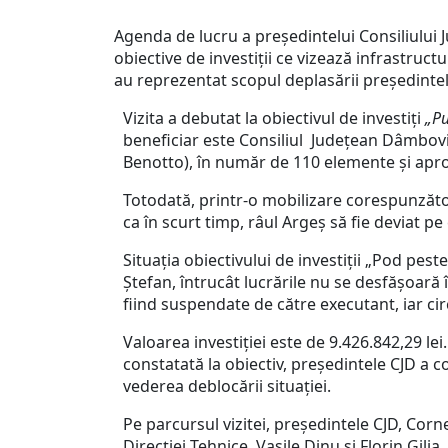
Agenda de lucru a președintelui Consiliului 
obiective de investiții ce vizează infrastruc
au reprezentat scopul deplasării președintel
Vizita a debutat la obiectivul de investiți
„
Pu
beneficiar este Consiliul Județean Dâmbovița
Benotto), în număr de 110 elemente și apro
Totodată, printr-o mobilizare corespunzătoar
ca în scurt timp, râul Argeș să fie deviat p
Situația obiectivului de investiții „Pod pest
Ștefan, întrucât lucrările nu se desfășoară
fiind suspendate de către executant, iar cir
Valoarea investiției este de 9.426.842,29 le
constatată la obiectiv, președintele CJD a c
vederea deblocării situației.
Pe parcursul vizitei, președintele CJD, Corne
Direcției Tehnice, Vasile Dinu și Florin Gilia