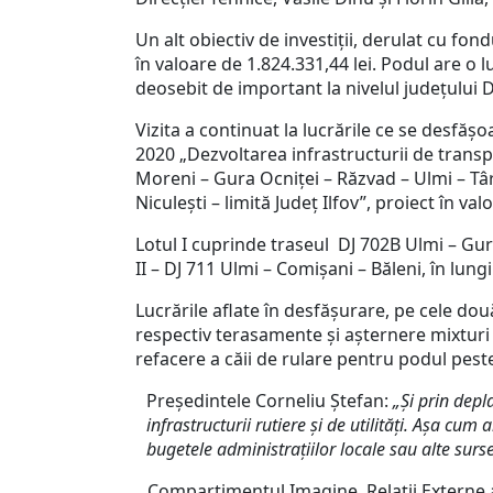
Un alt obiectiv de investiții, derulat cu fo
în valoare de 1.824.331,44 lei. Podul are o 
deosebit de important la nivelul județului 
Vizita a continuat la lucrările ce se desfășo
2020 „Dezvoltarea infrastructurii de transp
Moreni – Gura Ocniței – Răzvad – Ulmi – Târ
Niculești – limită Județ Ilfov”, proiect în va
Lotul I cuprinde traseul DJ 702B Ulmi – Gura
II – DJ 711 Ulmi – Comișani – Băleni, în lun
Lucrările aflate în desfășurare, pe cele două
respectiv terasamente și așternere mixturi as
refacere a căii de rulare pentru podul peste
Președintele Corneliu Ștefan:
„Și prin depl
infrastructurii rutiere și de utilități. Așa cum
bugetele administrațiilor locale sau alte su
Compartimentul Imagine, Relații Externe a