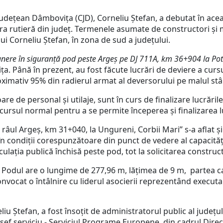
Județean Dâmbovița (CJD), Corneliu Ștefan, a debutat în ace
tura rutieră din județ. Termenele asumate de constructori și 
ui Corneliu Ștefan, în zona de sud a județului.
nere în siguranță pod peste Argeș pe DJ 711A, km 36+904 la Pot
. Până în prezent, au fost făcute lucrări de deviere a cursulu
ximativ 95% din radierul armat al deversorului pe malul st
e de personal și utilaje, sunt în curs de finalizare lucrăril
e cursul normal pentru a se permite începerea și finalizarea 
e râul Argeș, km 31+040, la Ungureni, Corbii Mari” s-a aflat și
 în condiții corespunzătoare din punct de vedere al capacită
culația publică închisă peste pod, tot la solicitarea construc
i. Podul are o lungime de 277,96 m, lățimea de 9 m, partea ca
onvocat o întâlnire cu liderul asocierii reprezentând executan
liu Ștefan, a fost însoțit de administratorul public al județul
, șef serviciu - Serviciul Programe Europene, din cadrul Direcț