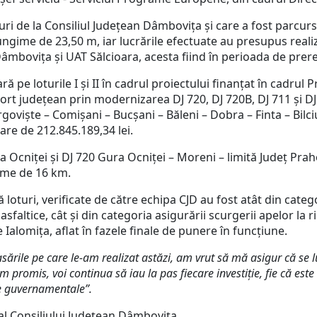
nduri de la Consiliul Județean Dâmbovița și care a fost parcur
lungime de 23,50 m, iar lucrările efectuate au presupus realiza
Dâmbovița și UAT Sălcioara, acesta fiind în perioada de prer
ară pe loturile I și II în cadrul proiectului finanțat în cadr
ort județean prin modernizarea DJ 720, DJ 720B, DJ 711 și DJ
goviște – Comișani – Bucșani – Băleni – Dobra – Finta – Bilci
loare de 212.845.189,34 lei.
 Ocniței și DJ 720 Gura Ocniței – Moreni – limită Județ Prah
gime de 16 km.
 loturi, verificate de către echipa CJD au fost atât din categ
faltice, cât și din categoria asigurării scurgerii apelor la rig
 Ialomița, aflat în fazele finale de punere în funcțiune.
asările pe care le-am realizat astăzi, am vrut să mă asigur că se 
 am promis, voi continua să iau la pas fiecare investiție, fie că est
rse guvernamentale”.
l Consiliului Județean Dâmbovița