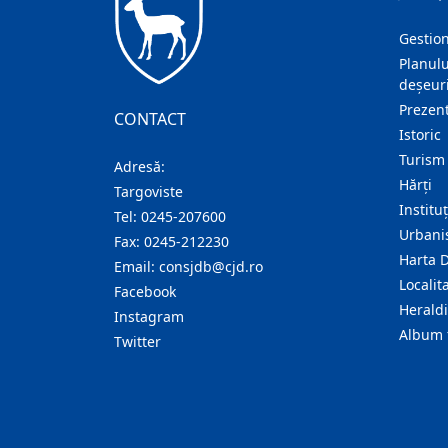
Gestion
Planulu
deșeuri
Prezent
CONTACT
Istoric
Turism
Adresă:
Hărţi
Targoviste
Institu
Tel:
0245-207600
Urban
Fax:
0245-212230
Harta 
Email:
consjdb@cjd.ro
Localita
Facebook
Herald
Instagram
Album 
Twitter