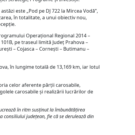
s astăzi este „Pod pe DJ 722 la Mircea Vodă”,
rea, în totalitate, a unui obiectiv nou,
ecepție.
ul Programului Operațional Regional 2014 –
 101B, pe traseul limită Județ Prahova –
urești – Cojasca – Cornești – Butimanu –
ova, în lungime totală de 13,169 km, iar lotul
oria celor aferente părții carosabile,
olele carosabile și realizării lucrărilor de
lucrează în ritm susținut la îmbunătățirea
e a consiliului județean, fie că se derulează din