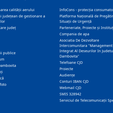
area calității aerului
InfoCons - protecția consumator
i județean de gestionare a
Platforma Națională de Pregătir
lor
Situații de Urgență
are judeţ
Parteneriate, Proiecte și Instituț
Compania de apa
Asociatia De Dezvoltare
Intercomunitara "Management
Integrat Al Deseurilor In Judetu
ţii publice
Dambovita"
ism
Telefoane CJD
Dambovita
Proiecte
ţi
Audienţe
ică
Conturi IBAN CJD
foto
Webmail CJD
SMIS 328942
Serviciul de Telecomunicații Sp