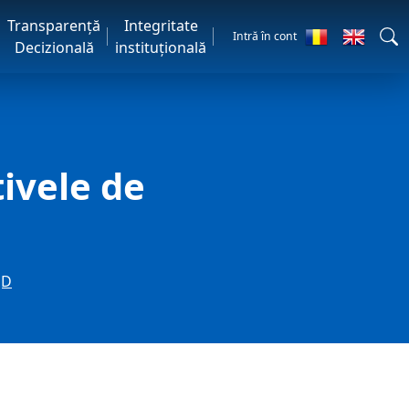
Transparență
Integritate
Intră în cont
Decizională
instituțională
tivele de
JD