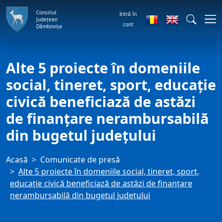
Consiliul
Intră în
Județean
cont
Dâmbovița
Alte 5 proiecte în domeniile
social, tineret, sport, educație
civică beneficiază de astăzi
de finanțare nerambursabilă
din bugetul județului
Acasă
Comunicate de presă
Alte 5 proiecte în domeniile social, tineret, sport,
educație civică beneficiază de astăzi de finanțare
nerambursabilă din bugetul județului