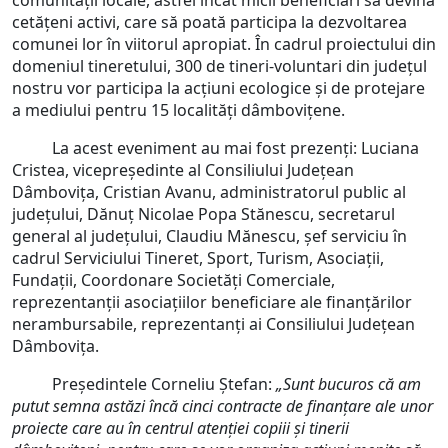
comunității locale, astfel încât micii beneficiari să devină
cetățeni activi, care să poată participa la dezvoltarea
comunei lor în viitorul apropiat. În cadrul proiectului din
domeniul tineretului, 300 de tineri-voluntari din județul
nostru vor participa la acțiuni ecologice și de protejare
a mediului pentru 15 localități dâmbovițene.
La acest eveniment au mai fost prezenți: Luciana
Cristea, vicepreședinte al Consiliului Județean
Dâmbovița, Cristian Avanu, administratorul public al
județului, Dănuț Nicolae Popa Stănescu, secretarul
general al județului, Claudiu Mănescu, șef serviciu în
cadrul Serviciului Tineret, Sport, Turism, Asociații,
Fundații, Coordonare Societăți Comerciale,
reprezentanții asociațiilor beneficiare ale finanțărilor
nerambursabile, reprezentanți ai Consiliului Județean
Dâmbovița.
Președintele Corneliu Ștefan:
„Sunt bucuros că am
putut semna astăzi încă cinci contracte de finanțare ale unor
proiecte care au în centrul atenției copiii și tinerii