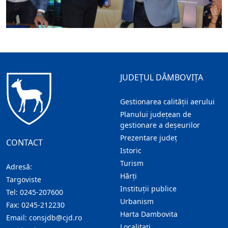
JUDEȚUL DÂMBOVIȚA
Gestionarea calității aerului
Planului județean de
gestionare a deșeurilor
Prezentare judeţ
CONTACT
Istoric
Turism
Adresă:
Hărţi
Targoviste
Instituţii publice
Tel:
0245-207600
Urbanism
Fax:
0245-212230
Harta Dambovita
Email:
consjdb@cjd.ro
Localitaţi