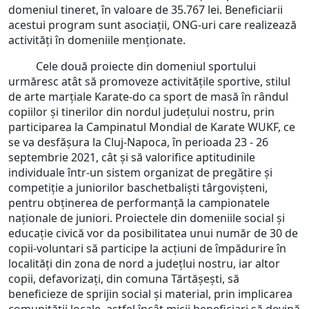
domeniul tineret, în valoare de 35.767 lei. Beneficiarii
acestui program sunt asociații, ONG-uri care realizează
activități în domeniile menționate.
Cele două proiecte din domeniul sportului
urmăresc atât să promoveze activitățile sportive, stilul
de arte marțiale Karate-do ca sport de masă în rândul
copiilor și tinerilor din nordul județului nostru, prin
participarea la Campinatul Mondial de Karate WUKF, ce
se va desfășura la Cluj-Napoca, în perioada 23 - 26
septembrie 2021, cât și să valorifice aptitudinile
individuale într-un sistem organizat de pregătire și
competiție a juniorilor baschetbaliști târgovișteni,
pentru obținerea de performanță la campionatele
naționale de juniori. Proiectele din domeniile social și
educație civică vor da posibilitatea unui număr de 30 de
copii-voluntari să participe la acțiuni de împădurire în
localități din zona de nord a județlui nostru, iar altor
copii, defavorizați, din comuna Tărtășești, să
beneficieze de sprijin social și material, prin implicarea