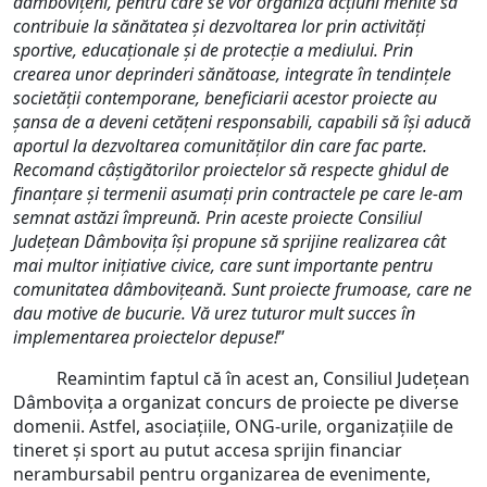
dâmbovițeni, pentru care se vor organiza acțiuni menite să
contribuie la sănătatea și dezvoltarea lor prin activități
sportive, educaționale și de protecție a mediului. Prin
crearea unor deprinderi sănătoase, integrate în tendințele
societății contemporane, beneficiarii acestor proiecte au
șansa de a deveni cetățeni responsabili, capabili să își aducă
aportul la dezvoltarea comunităților din care fac parte.
Recomand câștigătorilor proiectelor să respecte ghidul de
finanțare și termenii asumați prin contractele pe care le-am
semnat astăzi împreună.
Prin aceste proiecte Consiliul
Județean Dâmbovița își propune să sprijine realizarea cât
mai multor inițiative civice, care sunt importante pentru
comunitatea dâmbovițeană. Sunt proiecte frumoase, care ne
dau motive de bucurie. Vă urez tuturor mult succes în
implementarea proiectelor depuse!
”
Reamintim faptul că în acest an, Consiliul Județean
Dâmbovița a organizat concurs de proiecte pe diverse
domenii. Astfel, asociațiile, ONG-urile, organizațiile de
tineret și sport au putut accesa sprijin financiar
nerambursabil pentru organizarea de evenimente,