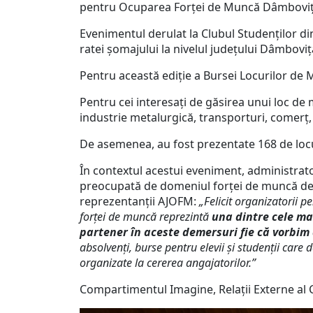
pentru Ocuparea Forței de Muncă Dâmboviț
Evenimentul derulat la Clubul Studenților di
ratei șomajului la nivelul județului Dâmboviț
Pentru această ediție a Bursei Locurilor de
Pentru cei interesați de găsirea unui loc de
industrie metalurgică, transporturi, comerț, h
De asemenea, au fost prezentate 168 de loc
În contextul acestui eveniment, administrator
preocupată de domeniul forței de muncă de la 
reprezentanții AJOFM:
„Felicit organizatorii 
forței de muncă reprezintă
una dintre cele ma
partener în aceste demersuri fie că vorbi
absolvenţi, burse pentru elevii şi studenţii car
organizate la cererea angajatorilor.”
Compartimentul Imagine, Relații Externe al 