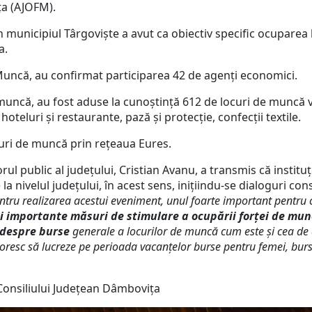
a (AJOFM).
n municipiul Târgoviște a avut ca obiectiv specific ocupare
a.
 Muncă, au confirmat participarea 42 de agenți economici.
 muncă, au fost aduse la cunoștință 612 de locuri de muncă v
oteluri și restaurante, pază și protecție, confecții textile.
uri de muncă prin rețeaua Eures.
ul public al județului, Cristian Avanu, a transmis că instit
nivelul județului, în acest sens, inițiindu-se dialoguri cons
pentru realizarea acestui eveniment, unul foarte important pentru 
i importante măsuri de stimulare a ocupării forţei de mun
m despre burse
generale a locurilor de muncă cum este și cea de 
e doresc să lucreze pe perioada vacanţelor burse pentru femei, bu
Consiliului Județean Dâmbovița