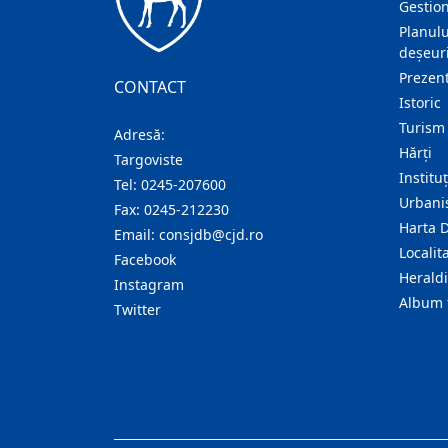
Gestion
Planulu
deșeuri
Prezent
CONTACT
Istoric
Turism
Adresă:
Hărţi
Targoviste
Institu
Tel:
0245-207600
Urban
Fax:
0245-212230
Harta 
Email:
consjdb@cjd.ro
Localita
Facebook
Herald
Instagram
Album 
Twitter