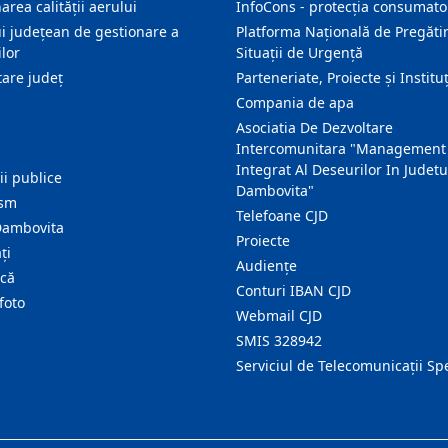
area calității aerului
InfoCons - protecția consumator
i județean de gestionare a
Platforma Națională de Pregătir
lor
Situații de Urgență
are judeţ
Parteneriate, Proiecte și Instituț
Compania de apa
Asociatia De Dezvoltare
Intercomunitara "Management
Integrat Al Deseurilor In Judetu
ţii publice
Dambovita"
ism
Telefoane CJD
Dambovita
Proiecte
ţi
Audienţe
ică
Conturi IBAN CJD
foto
Webmail CJD
SMIS 328942
Serviciul de Telecomunicații Sp