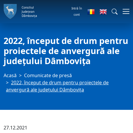
Consiliul
Intră în
Județean
cont
Dâmbovița
2022, început de drum pentru
proiectele de anvergură ale
județului Dâmbovița
Acasă
Comunicate de presă
2022, început de drum pentru proiectele de
anvergură ale județului Dâmbovița
27.12.2021