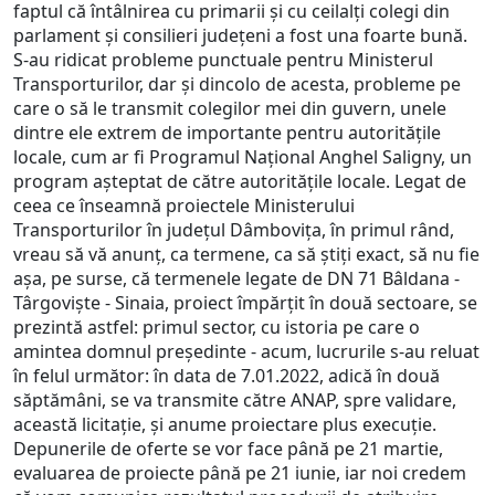
faptul că întâlnirea cu primarii și cu ceilalți colegi din
parlament și consilieri județeni a fost una foarte bună.
S-au ridicat probleme punctuale pentru Ministerul
Transporturilor, dar și dincolo de acesta, probleme pe
care o să le transmit colegilor mei din guvern, unele
dintre ele extrem de importante pentru autoritățile
locale, cum ar fi Programul Național Anghel Saligny, un
program așteptat de către autoritățile locale. Legat de
ceea ce înseamnă proiectele Ministerului
Transporturilor în județul Dâmbovița, în primul rând,
vreau să vă anunț, ca termene, ca să știți exact, să nu fie
așa, pe surse, că termenele legate de DN 71 Bâldana -
Târgoviște - Sinaia, proiect împărțit în două sectoare, se
prezintă astfel: primul sector, cu istoria pe care o
amintea domnul președinte - acum, lucrurile s-au reluat
în felul următor: în data de 7.01.2022, adică în două
săptămâni, se va transmite către ANAP, spre validare,
această licitație, și anume proiectare plus execuție.
Depunerile de oferte se vor face până pe 21 martie,
evaluarea de proiecte până pe 21 iunie, iar noi credem