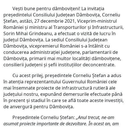
Vești bune pentru dâmbovițeni! La invitația
președintelui Consiliului Județean Dâmbovița, Corneliu
Ștefan, astăzi, 27 decembrie 2021, Viceprim-ministrul
României și ministru al Transporturilor și Infrastructurii,
Sorin Mihai Grindeanu, a efectuat o vizită de lucru în
județul Dâmbovița. La sediul Consiliului Județean
Dâmbovița, vicepremierul României s-a întâlnit cu
conducerea administrației județene, parlamentarii de
Dâmbovița, primarii mai multor localități dâmbovițene,
consilierii județeni și șefii instituțiilor deconcentrate.
Cu acest prilej, președintele Corneliu Ștefan a adus
în atenția reprezentantului Guvernului României cele
mai însemnate proiecte de infrastructură rutieră ale
județului nostru, expunând demersurile efectuate până
în prezent și stadiul în care se află toate aceste investiții,
de anvergură pentru Dâmbovița.
Președintele Corneliu Ștefan:
„Anul trecut, ne-am
asumat proiecte importante de dezvoltare. În acest an, am