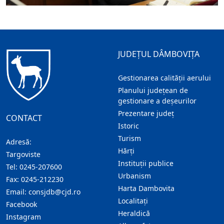
JUDEȚUL DÂMBOVIȚA
Gestionarea calității aerului
Planului județean de
gestionare a deșeurilor
Prezentare judeţ
CONTACT
Istoric
Turism
Adresă:
Hărţi
Targoviste
Instituţii publice
Tel:
0245-207600
Urbanism
Fax:
0245-212230
Harta Dambovita
Email:
consjdb@cjd.ro
Localitaţi
Facebook
Heraldică
Instagram