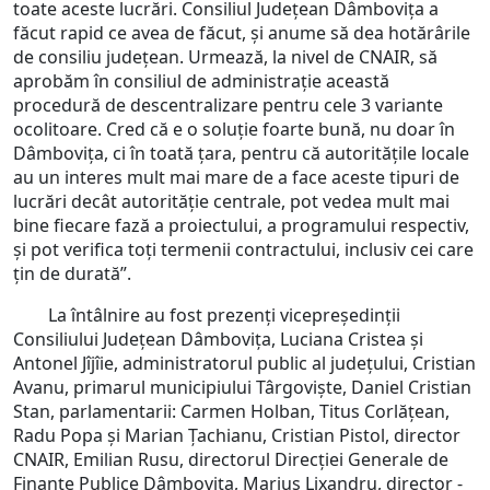
toate aceste lucrări. Consiliul Județean Dâmbovița a
făcut rapid ce avea de făcut, și anume să dea hotărârile
de consiliu județean. Urmează, la nivel de CNAIR, să
aprobăm în consiliul de administrație această
procedură de descentralizare pentru cele 3 variante
ocolitoare. Cred că e o soluție foarte bună, nu doar în
Dâmbovița, ci în toată țara, pentru că autoritățile locale
au un interes mult mai mare de a face aceste tipuri de
lucrări decât autorităție centrale, pot vedea mult mai
bine fiecare fază a proiectului, a programului respectiv,
și pot verifica toți termenii contractului, inclusiv cei care
țin de durată”.
La întâlnire au fost prezenți vicepreședinții
Consiliului Județean Dâmbovița, Luciana Cristea și
Antonel Jîjîie, administratorul public al județului, Cristian
Avanu, primarul municipiului Târgoviște, Daniel Cristian
Stan, parlamentarii: Carmen Holban, Titus Corlățean,
Radu Popa și Marian Țachianu, Cristian Pistol, director
CNAIR, Emilian Rusu, directorul Direcției Generale de
Finanțe Publice Dâmbovița, Marius Lixandru, director -