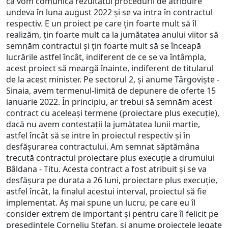
că vom comunica rezultatul procedurii de atribuire
undeva în luna august 2022 și se va intra în contractul
respectiv. E un proiect pe care țin foarte mult să îl
realizăm, țin foarte mult ca la jumătatea anului viitor să
semnăm contractul și țin foarte mult să se înceapă
lucrările astfel încât, indiferent de ce se va întâmpla,
acest proiect să meargă înainte, indiferent de titularul
de la acest minister. Pe sectorul 2, și anume Târgoviște -
Sinaia, avem termenul-limită de depunere de oferte 15
ianuarie 2022. În principiu, ar trebui să semnăm acest
contract cu aceleași termene (proiectare plus execuție),
dacă nu avem contestații la jumătatea lunii martie,
astfel încât să se intre în proiectul respectiv și în
desfășurarea contractului. Am semnat săptămâna
trecută contractul proiectare plus execuție a drumului
Bâldana - Titu. Acesta contract a fost atribuit și se va
desfășura pe durata a 26 luni, proiectare plus execuție,
astfel încât, la finalul acestui interval, proiectul să fie
implementat. Aș mai spune un lucru, pe care eu îl
consider extrem de important și pentru care îl felicit pe
președintele Corneliu Ștefan, și anume proiectele legate