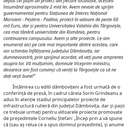
depus cel puțin un proiect din fiecare localitate, acestea
însumând aproximativ 2 mld lei. Avem
nevoie de sprijin
guvernamental pentru Stațiunea de Interes Național
Moroieni - Peștera - Padina, proiect în valoare de peste 60
mil Euro, dar și pentru Universitatea Valahia din Târgoviște,
cea mai tânără universitate din România, pentru
continuarea campusului. Avem și alte proiecte. Le-am
enumerat aici pe cele mai importante dintre acestea, care
vor schimba înfățișarea județului Dâmbovița, iar
dumnevoastră, prin sprijinul acordat, vă veți pune amprenta
asupra lor. Vă mulțumim, domnule Viceprim-ministru,
deoarece am fost convinși că veniți la Târgoviște ca să ne
dați vești bune!”
Întâlnirea cu edilii dâmbovițeni a fost urmată de o
conferință de presă, în cadrul căreia Sorin Grindeanu a
adus în atenție stadiul principalelor proiecte de
infrastructură rutieră din județul Dâmbovița, dar și pașii
ce trebuie urmați pentru viitoarele proiecte promovate
de președintele Corneliu Ștefan: „Încep prin a vă spune
că (sau aș relua ce a spus domnul președinte), și anume