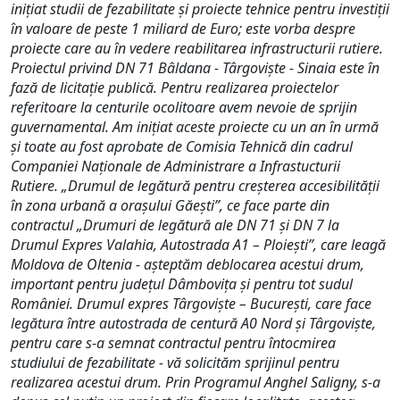
inițiat studii de fezabilitate și proiecte tehnice pentru investiții
în valoare de peste 1 miliard de Euro; este vorba despre
proiecte care au în vedere reabilitarea infrastructurii rutiere.
Proiectul privind DN 71 Bâldana - Târgoviște - Sinaia este în
fază de licitație publică. Pentru realizarea proiectelor
referitoare la centurile ocolitoare avem nevoie de sprijin
guvernamental. Am inițiat aceste proiecte cu un an în urmă
și toate au fost aprobate de Comisia Tehnică din cadrul
Companiei Naționale de Administrare a Infrastucturii
Rutiere. „Drumul de legătură pentru creșterea accesibilității
în zona urbană a orașului Găești”, ce face parte din
contractul „Drumuri de legătură ale DN 71 și DN 7 la
Drumul Expres Valahia, Autostrada A1 – Ploiești”, care leagă
Moldova de Oltenia - așteptăm deblocarea acestui drum,
important pentru județul Dâmbovița și pentru tot sudul
României. Drumul expres Târgoviște – București, care face
legătura între autostrada de centură A0 Nord și Târgoviște,
pentru care s-a semnat contractul pentru întocmirea
studiului de fezabilitate - vă solicităm sprijinul pentru
realizarea acestui drum. Prin Programul Anghel Saligny, s-a