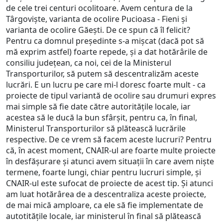
de cele trei centuri ocolitoare. Avem centura de la
Târgoviște, varianta de ocolire Pucioasa - Fieni și
varianta de ocolire Găești. De ce spun că îl felicit?
Pentru ca domnul președinte s-a mișcat (dacă pot să
mă exprim astfel) foarte repede, și a dat hotărârile de
consiliu județean, ca noi, cei de la Ministerul
Transporturilor, să putem să descentralizăm aceste
lucrări. E un lucru pe care mi-l doresc foarte mult - ca
proiecte de tipul variantă de ocolire sau drumuri expres
mai simple să fie date către autoritățile locale, iar
acestea să le ducă la bun sfârșit, pentru ca, în final,
Ministerul Transporturilor să plătească lucrările
respective. De ce vrem să facem aceste lucruri? Pentru
că, în acest moment, CNAIR-ul are foarte multe proiecte
în desfășurare și atunci avem situații în care avem niște
termene, foarte lungi, chiar pentru lucruri simple, și
CNAIR-ul este sufocat de proiecte de acest tip. Și atunci
am luat hotărârea de a descentraliza aceste proiecte,
de mai mică amploare, ca ele să fie implementate de
autotitățile locale, iar ministerul în final să plătească