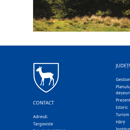
JUDEȚ
Gestion
Planulu
deșeuri
Prezent
CONTACT
Istoric
Turism
Adresă:
Hărţi
Targoviste
Institu