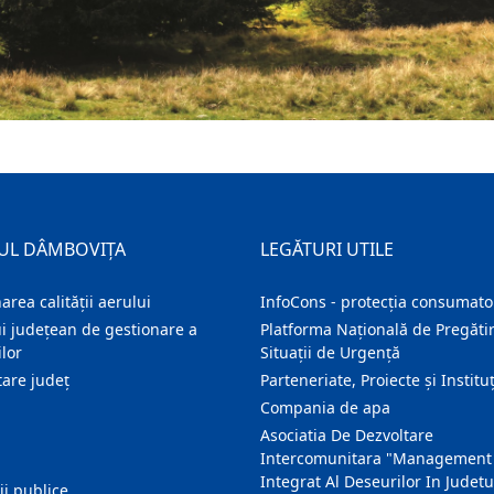
UL DÂMBOVIȚA
LEGĂTURI UTILE
area calității aerului
InfoCons - protecția consumator
i județean de gestionare a
Platforma Națională de Pregătir
lor
Situații de Urgență
are judeţ
Parteneriate, Proiecte și Instituț
Compania de apa
Asociatia De Dezvoltare
Intercomunitara "Management
Integrat Al Deseurilor In Judetu
ţii publice