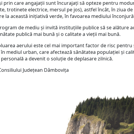
, și prin care angajații sunt încurajați să opteze pentru modu
e, trotinete electrice, mersul pe jos), astfel încât, în ziua 
ere la această inițiativă verde, în favoarea mediului înconjurăt
gram de mediu și invită instituțiile publice să se alăture ac
ătate publică mai bună și o calitate a vieții mai bună.
oluarea aerului este cel mai important factor de risc pentru
în mediul urban, care afectează sănătatea populației și calit
ersonală a devenit o soluție de deplasare zilnică.
Consiliului Județean Dâmbovița