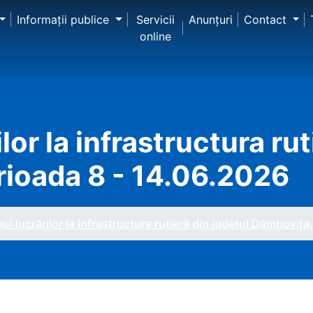
Informaţii publice
Servicii
Anunţuri
Contact
online
or la infrastructura rut
rioada 8 - 14.06.2026
l lucrărilor la infrastructura rutieră din județul Dâmbovița