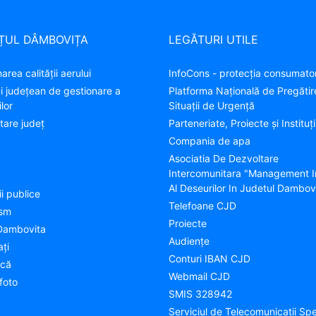
ȚUL DÂMBOVIȚA
LEGĂTURI UTILE
area calității aerului
InfoCons - protecția consumator
ui județean de gestionare a
Platforma Națională de Pregătir
lor
Situații de Urgență
tare judeţ
Parteneriate, Proiecte și Instituți
Compania de apa
Asociatia De Dezvoltare
Intercomunitara "Management I
Al Deseurilor In Judetul Dambov
ii publice
Telefoane CJD
ism
Proiecte
Dambovita
Audienţe
aţi
Conturi IBAN CJD
ică
Webmail CJD
foto
SMIS 328942
Serviciul de Telecomunicații Spe