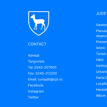
JUDE
Gestion
Planul
deșeuri
Prezen
CONTACT
Istoric
Turism
Adresă:
Hărţi
Targoviste
Instituţ
Tel:
0245-207600
Urban
Fax:
0245-212230
Harta 
Email:
consjdb@cjd.ro
Localit
Facebook
Herald
Instagram
Album 
Twitter