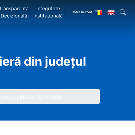
Transparență
Integritate
Intră în cont
Decizională
instituțională
ieră din județul
, în perioada 8 - 14.06.2026