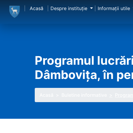
Acasă
Despre instituţie
Informaţii utile
Programul lucrăril
Dâmbovița, în pe
Acasă
Buletine informative
Programu