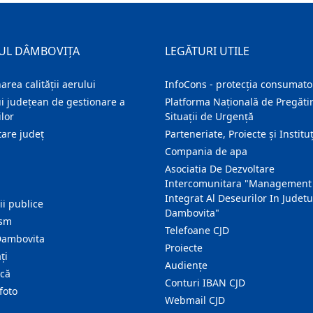
UL DÂMBOVIȚA
LEGĂTURI UTILE
area calității aerului
InfoCons - protecția consumator
i județean de gestionare a
Platforma Națională de Pregătir
lor
Situații de Urgență
are judeţ
Parteneriate, Proiecte și Instituț
Compania de apa
Asociatia De Dezvoltare
Intercomunitara "Management
Integrat Al Deseurilor In Judetu
ţii publice
Dambovita"
ism
Telefoane CJD
Dambovita
Proiecte
ţi
Audienţe
ică
Conturi IBAN CJD
foto
Webmail CJD