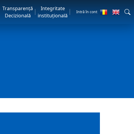
Transparență
Integritate
Intră în cont
Decizională
instituțională