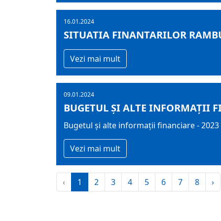
16.01.2024
SITUATIA FINANTARILOR RAMBUR
Vezi mai mult
09.01.2024
BUGETUL ŞI ALTE INFORMAȚII F
Bugetul şi alte informații financiare - 2023
Vezi mai mult
‹
1
2
3
4
5
6
7
8
›