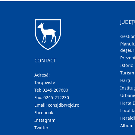
JUDEȚ
Gestion
Planulu
deșeuri
Prezent
CONTACT
Istoric
Turism
Adresă:
Hărţi
Targoviste
Institu
Tel:
0245-207600
Urban
Fax:
0245-212230
Harta 
Email:
consjdb@cjd.ro
Localita
Facebook
Herald
Instagram
Album 
Twitter