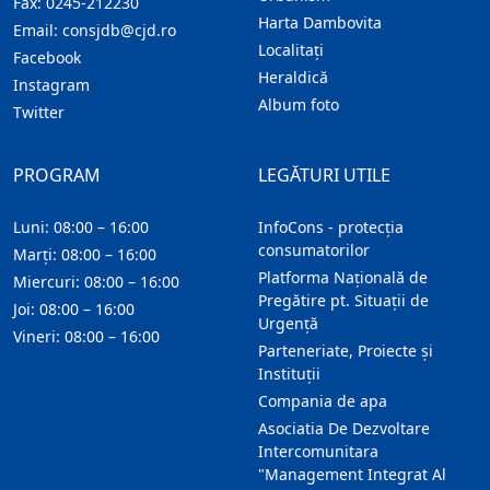
Fax:
0245-212230
Harta Dambovita
Email:
consjdb@cjd.ro
Localitaţi
Facebook
Heraldică
Instagram
Album foto
Twitter
PROGRAM
LEGĂTURI UTILE
Luni: 08:00 – 16:00
InfoCons - protecția
consumatorilor
Marți: 08:00 – 16:00
Platforma Națională de
Miercuri: 08:00 – 16:00
Pregătire pt. Situații de
Joi: 08:00 – 16:00
Urgență
Vineri: 08:00 – 16:00
Parteneriate, Proiecte și
Instituții
Compania de apa
Asociatia De Dezvoltare
Intercomunitara
"Management Integrat Al