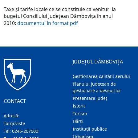
Taxe şi tarife locale ce se constituie ca venituri la
bugetul Consiliului Judeţean Dâmboviţa în anul
2010:
documentul în format pdf
JUDEȚUL DÂMBOVIȚA
Gestionarea calității aerului
Planului județean de
gestionare a deșeurilor
Prezentare judeţ
CONTACT
Istoric
Turism
Adresă:
Hărţi
Targoviste
Instituţii publice
Tel:
0245-207600
Urbanism