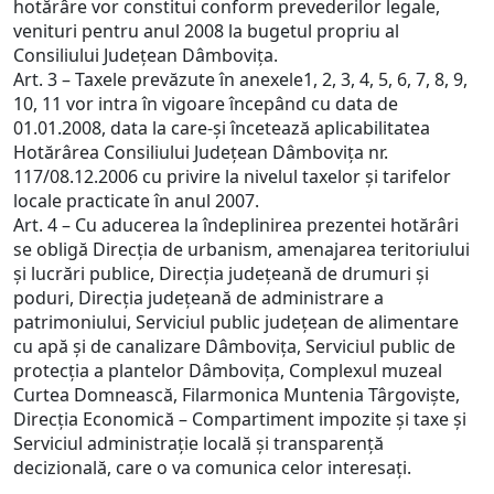
hotărâre vor constitui conform prevederilor legale,
venituri pentru anul 2008 la bugetul propriu al
Consiliului Judeţean Dâmboviţa.
Art. 3 – Taxele prevăzute în anexele1, 2, 3, 4, 5, 6, 7, 8, 9,
10, 11 vor intra în vigoare începând cu data de
01.01.2008, data la care-şi încetează aplicabilitatea
Hotărârea Consiliului Judeţean Dâmboviţa nr.
117/08.12.2006 cu privire la nivelul taxelor şi tarifelor
locale practicate în anul 2007.
Art. 4 – Cu aducerea la îndeplinirea prezentei hotărâri
se obligă Direcţia de urbanism, amenajarea teritoriului
şi lucrări publice, Direcţia judeţeană de drumuri şi
poduri, Direcţia judeţeană de administrare a
patrimoniului, Serviciul public judeţean de alimentare
cu apă şi de canalizare Dâmboviţa, Serviciul public de
protecţia a plantelor Dâmboviţa, Complexul muzeal
Curtea Domnească, Filarmonica Muntenia Târgovişte,
Direcţia Economică – Compartiment impozite şi taxe şi
Serviciul administraţie locală şi transparenţă
decizională, care o va comunica celor interesaţi.