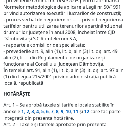
- prevederile Ordinul nr. 1430/2005 pentru aprobarea
Normelor metodologice de aplicare a Legii nr. 50/1991
privind autorizarea executării lucrărilor de construcţii;
- proces verbal de negociere nr. ....... privind negocierea
tarifelor pentru utilizarea terenurilor aparţinând zonei
drumurilor judeţene în anul 2008, încheiat între CJD
Dâmboviţa şi S.C Romtelecom S.A;
- rapoartele comisiilor de specialitate;
- prevederile art. 9, alin (1), lit. b, alin (3) lit. c şi art. 49
alin (2), lit. c din Regulamentul de organizare şi
funcţionare al Consiliului Judeţean Dâmboviţa.
În temeiul art. 91, alin (1), lit. b, alin (3) lit. c şi art. 97 alin
(1) din Legea 215/2001 privind administraţia publică
locală, republicată
HOTĂRĂŞTE
Art. 1 – Se aprobă taxele şi tarifele locale stabilite în
anexele
1, 2
,
3
,
4
,
5
,
6
,
7
,
8
,
9
,
10
,
11
şi
12
care fac parte
integrată din prezenta hotărâre.
Art. 2 – Taxele şi tarifele aprobate prin prezenta