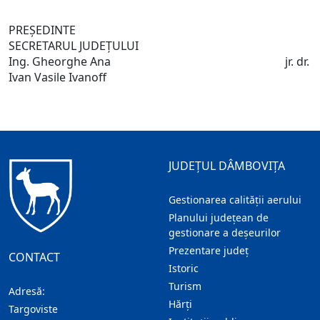
PREŞEDINTE
SECRETARUL JUDEŢULUI
Ing. Gheorghe Ana jr. dr.
Ivan Vasile Ivanoff
JUDEȚUL DÂMBOVIȚA
Gestionarea calității aerului
Planului județean de
gestionare a deșeurilor
Prezentare judeţ
CONTACT
Istoric
Turism
Adresă:
Hărţi
Targoviste