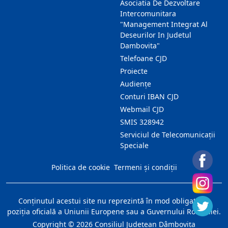
Asociatia De Dezvoltare
Intercomunitara
"Management Integrat Al
Deseurilor In Judetul
Dambovita"
Telefoane CJD
Proiecte
Audienţe
Conturi IBAN CJD
Webmail CJD
SMIS 328942
Serviciul de Telecomunicații
Speciale
Politica de cookie
Termeni și condiții
Conţinutul acestui site nu reprezintă în mod obligatoriu
poziţia oficială a Uniunii Europene sau a Guvernului României.
Copyright ©
2026
Consiliul Judeţean Dâmboviţa