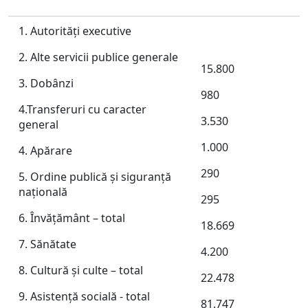
1. Autorităţi executive
2. Alte servicii publice generale
15.800
3. Dobânzi
980
4.Transferuri cu caracter
3.530
general
1.000
4. Apărare
290
5. Ordine publică şi siguranţă
naţională
295
6. Învăţământ – total
18.669
7. Sănătate
4.200
8. Cultură şi culte – total
22.478
9. Asistenţă socială - total
81.747