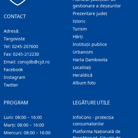
gestionare a deșeurilor
Prezentare judeţ
CONTACT
Istoric
Turism
Adresă:
Hărţi
Targoviste
Instituţii publice
Tel:
0245-207600
Urbanism
Fax:
0245-212230
Harta Dambovita
Email:
consjdb@cjd.ro
Localitaţi
Facebook
Heraldică
Instagram
Album foto
Twitter
PROGRAM
LEGĂTURI UTILE
Luni: 08:00 – 16:00
InfoCons - protecția
consumatorilor
Marți: 08:00 – 16:00
Platforma Națională de
Miercuri: 08:00 – 16:00
Pregătire pt. Situații de