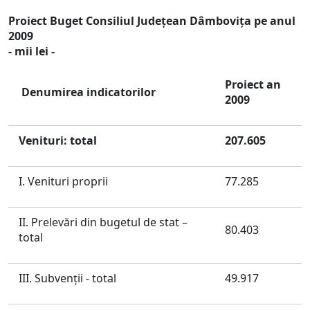
Proiect Buget Consiliul Judeţean Dâmboviţa pe anul
2009
- mii lei -
Proiect an
Denumirea indicatorilor
2009
Venituri: total
207.605
I. Venituri proprii
77.285
II. Prelevări din bugetul de stat –
80.403
total
III. Subvenţii - total
49.917