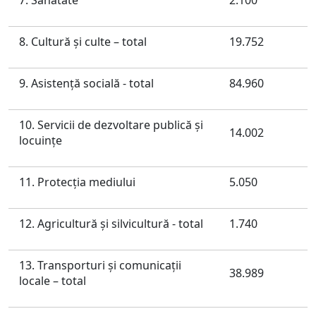
7. Sănătate
2.100
8. Cultură şi culte – total
19.752
9. Asistenţă socială - total
84.960
10. Servicii de dezvoltare publică şi
14.002
locuinţe
11. Protecţia mediului
5.050
12. Agricultură şi silvicultură - total
1.740
13. Transporturi şi comunicaţii
38.989
locale – total