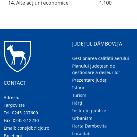
14. Alte acţiuni economice
1.100
JUDEȚUL DÂMBOVIȚA
Gestionarea calității aerului
Planului județean de
gestionare a deșeurilor
Prezentare judeţ
CONTACT
Istoric
Turism
Adresă:
Hărţi
Targoviste
Instituţii publice
Tel:
0245-207600
Urbanism
Fax:
0245-212230
Harta Dambovita
Email:
consjdb@cjd.ro
Localitaţi
Facebook