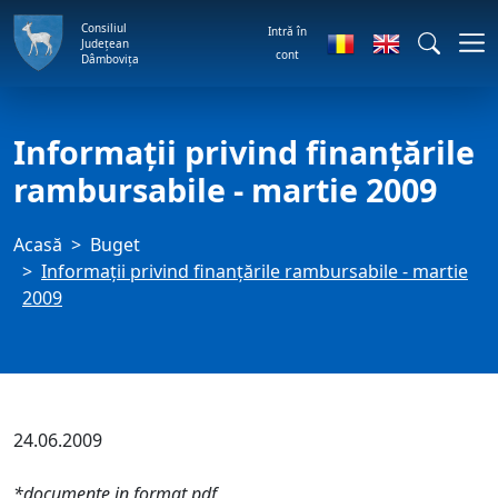
Consiliul
Intră în
Județean
cont
Dâmbovița
Informaţii privind finanţările
rambursabile - martie 2009
Acasă
Buget
Informaţii privind finanţările rambursabile - martie
2009
24.06.2009
*documente in format pdf