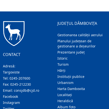
JUDEȚUL DÂMBOVIȚA
Gestionarea calității aerului
Planului județean de
gestionare a deșeurilor
Prezentare judeţ
CONTACT
Istoric
Turism
Adresă:
Hărţi
Targoviste
Instituţii publice
Tel:
0245-207600
Urbanism
Fax:
0245-212230
Harta Dambovita
Email:
consjdb@cjd.ro
Localitaţi
Facebook
Heraldică
Instagram
Album foto
Twitter