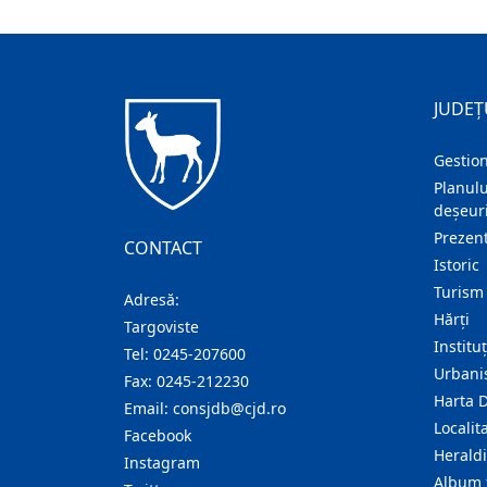
JUDEȚ
Gestion
Planulu
deșeuri
Prezent
CONTACT
Istoric
Turism
Adresă:
Hărţi
Targoviste
Institu
Tel:
0245-207600
Urban
Fax:
0245-212230
Harta 
Email:
consjdb@cjd.ro
Localita
Facebook
Herald
Instagram
Album 