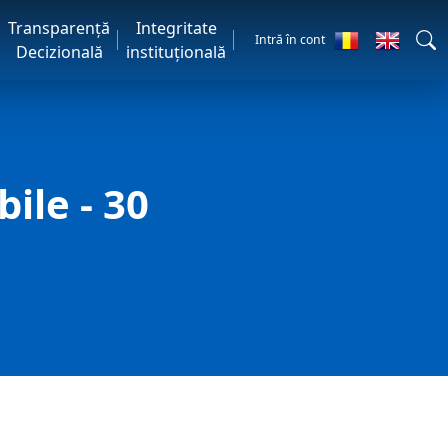
Transparență
Integritate
Intră în cont
Decizională
instituțională
ile - 30