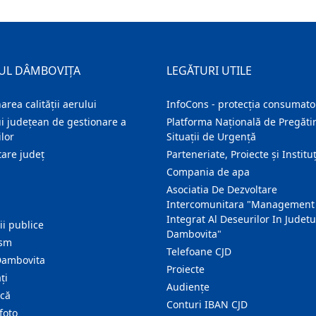
UL DÂMBOVIȚA
LEGĂTURI UTILE
area calității aerului
InfoCons - protecția consumator
i județean de gestionare a
Platforma Națională de Pregătir
lor
Situații de Urgență
are judeţ
Parteneriate, Proiecte și Instituț
Compania de apa
Asociatia De Dezvoltare
Intercomunitara "Management
Integrat Al Deseurilor In Judetu
ţii publice
Dambovita"
ism
Telefoane CJD
Dambovita
Proiecte
ţi
Audienţe
ică
Conturi IBAN CJD
foto