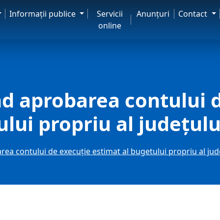
Informaţii publice
Servicii
Anunţuri
Contact
online
d aprobarea contului d
lui propriu al județulu
a contului de execuție estimat al bugetului propriu al jude