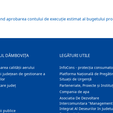
 aprobarea contului de execuție estimat al bugetului propr
UL DÂMBOVIȚA
LEGĂTURI UTILE
area calității aerului
InfoCons - protecția consumator
i județean de gestionare a
Platforma Națională de Pregătir
lor
Situații de Urgență
are judeţ
Parteneriate, Proiecte și Instituț
Compania de apa
Asociatia De Dezvoltare
Intercomunitara "Management
Integrat Al Deseurilor In Judetu
ţii publice