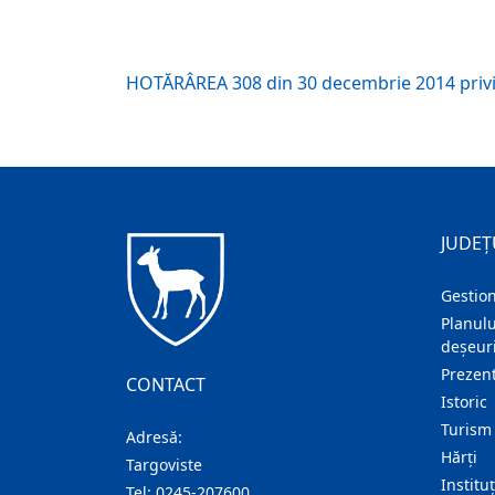
HOTĂRÂREA 308 din 30 decembrie 2014 privind
JUDEȚ
Gestion
Planulu
deșeuri
Prezent
CONTACT
Istoric
Turism
Adresă:
Hărţi
Targoviste
Institu
Tel:
0245-207600