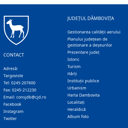
JUDEȚUL DÂMBOVIȚA
Gestionarea calității aerului
Planului județean de
gestionare a deșeurilor
Prezentare judeţ
CONTACT
Istoric
Turism
Adresă:
Hărţi
Targoviste
Instituţii publice
Tel:
0245-207600
Urbanism
Fax:
0245-212230
Harta Dambovita
Email:
consjdb@cjd.ro
Localitaţi
Facebook
Heraldică
Instagram
Album foto
Twitter