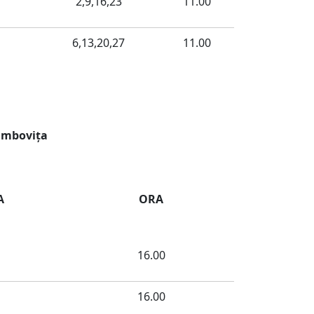
2,9,16,23
11.00
6,13,20,27
11.00
Dâmboviţa
A
ORA
16.00
16.00