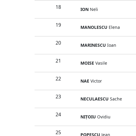
18
ION
Neli
19
MANOLESCU
Elena
20
MARINESCU
Ioan
21
MOISE
Vasile
22
NAE
Victor
23
NECULAESCU
Sache
24
NIŢOIU
Ovidiu
25
POPESCU
Jean