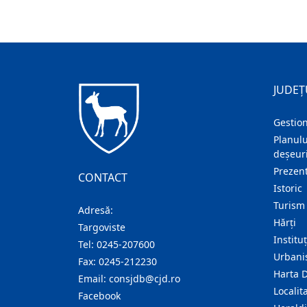
JUDEȚ
Gestion
Planulu
deșeuri
Prezent
CONTACT
Istoric
Turism
Adresă:
Hărţi
Targoviste
Institu
Tel:
0245-207600
Urban
Fax:
0245-212230
Harta 
Email:
consjdb@cjd.ro
Localita
Facebook