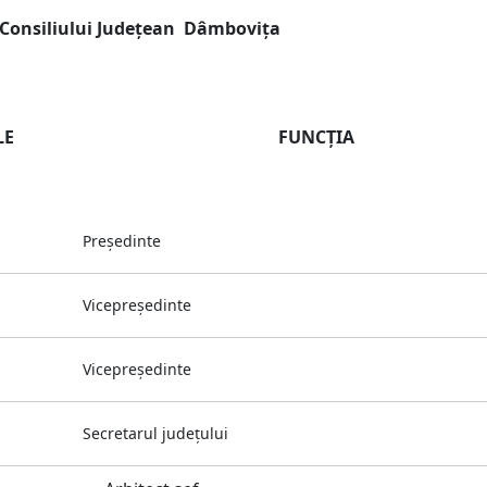
l Consiliului Judeţean Dâmboviţa
LE
FUNCŢIA
Preşedinte
Vicepreşedinte
Vicepreşedinte
Secretarul judeţului