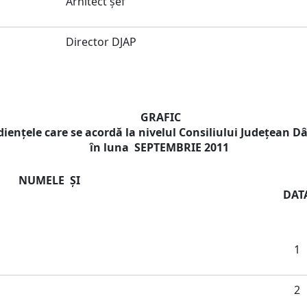
Arhitect şef
Director DJAP
GRAFIC
dienţele care se acordă la nivelul Consiliului Judeţean 
în luna SEPTEMBRIE 2011
NUMELE ŞI
DAT
1
2