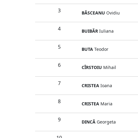
3
BĂSCEANU
Ovidiu
4
BUIBĂR
Iuliana
5
BUTA
Teodor
6
CÎRSTOIU
Mihail
7
CRISTEA
Ioana
8
CRISTEA
Maria
9
DINCĂ
Georgeta
10