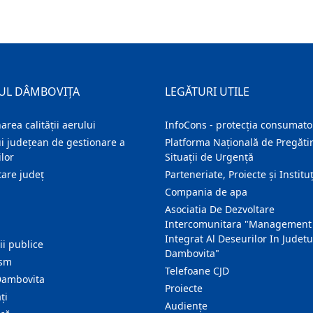
UL DÂMBOVIȚA
LEGĂTURI UTILE
area calității aerului
InfoCons - protecția consumator
i județean de gestionare a
Platforma Națională de Pregătir
lor
Situații de Urgență
are judeţ
Parteneriate, Proiecte și Instituț
Compania de apa
Asociatia De Dezvoltare
Intercomunitara "Management
Integrat Al Deseurilor In Judetu
ţii publice
Dambovita"
ism
Telefoane CJD
Dambovita
Proiecte
ţi
Audienţe