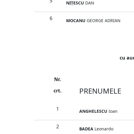
5
NIŢESCU
DAN
6
MOCANU
GEORGE ADRIAN
cu au
Nr.
PRENUMELE
crt.
1
ANGHELESCU
Ioan
2
BADEA
Leonardo