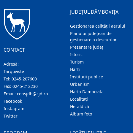
JUDEȚUL DÂMBOVIȚA
Gestionarea calității aerului
Planului județean de
gestionare a deșeurilor
Prezentare judeţ
CONTACT
Istoric
Turism
Adresă:
Hărţi
Targoviste
Instituţii publice
Tel:
0245-207600
Urbanism
Fax:
0245-212230
Harta Dambovita
Email:
consjdb@cjd.ro
Localitaţi
Facebook
Heraldică
Instagram
Album foto
Twitter