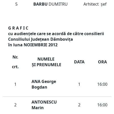
5
BARBU
DUMITRU
Arhitect şef
G R A F I C
cu audienţele care se acordă de către consilierii
Consiliului Judeţean Dâmboviţa
în luna NOIEMBRIE 2012
Nr.
NUMELE
DATA
ORA
ŞI
PRENUMELE
crt.
ANA George
1
1
16:00
Bogdan
ANTONESCU
2
2
16:00
Marin