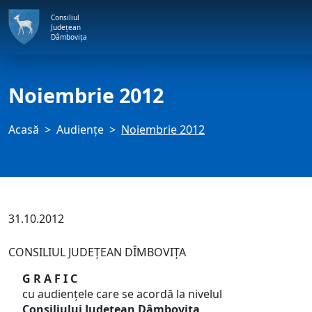
Consiliul
Județean
Dâmbovița
Noiembrie 2012
Acasă
Audienţe
Noiembrie 2012
31.10.2012
CONSILIUL JUDEŢEAN DÎMBOVIŢA
G R A F I C
cu audienţele care se acordă la nivelul
Consiliului Judeţean Dâmboviţa