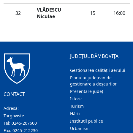
VLĂDESCU
32
15
16:00
Niculae
JUDEȚUL DÂMBOVIȚA
Gestionarea calității aerului
Planului județean de
gestionare a deșeurilor
Prezentare judeţ
CONTACT
Istoric
Turism
Adresă:
Hărţi
Targoviste
Instituţii publice
Tel:
0245-207600
Urbanism
Fax:
0245-212230