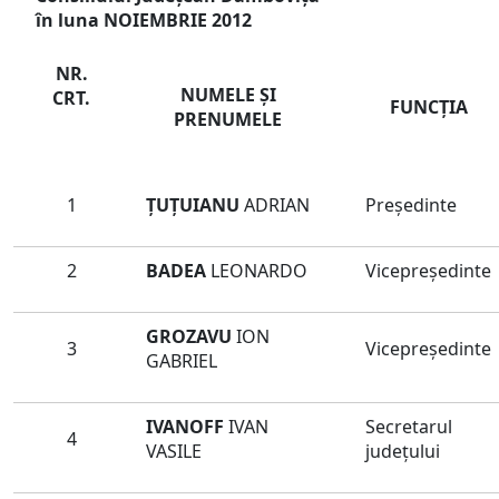
în luna NOIEMBRIE 2012
NR.
NUMELE ŞI
CRT.
FUNCŢIA
PRENUMELE
1
ȚUȚUIANU
ADRIAN
Preşedinte
2
BADEA
LEONARDO
Vicepreședinte
GROZAVU
ION
3
Vicepreședinte
GABRIEL
IVANOFF
IVAN
Secretarul
4
VASILE
judeţului