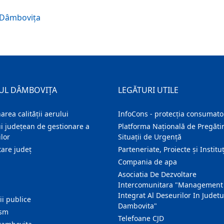
n Dâmbovița
UL DÂMBOVIȚA
LEGĂTURI UTILE
area calității aerului
InfoCons - protecția consumator
i județean de gestionare a
Platforma Națională de Pregătir
lor
Situații de Urgență
are judeţ
Parteneriate, Proiecte și Instituț
Compania de apa
Asociatia De Dezvoltare
Intercomunitara "Management
Integrat Al Deseurilor In Judetu
ţii publice
Dambovita"
ism
Telefoane CJD