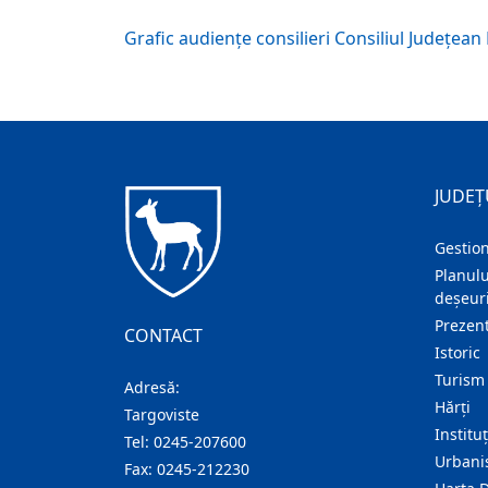
Grafic audiențe consilieri Consiliul Județea
JUDEȚ
Gestion
Planulu
deșeuri
Prezent
CONTACT
Istoric
Turism
Adresă:
Hărţi
Targoviste
Institu
Tel:
0245-207600
Urban
Fax:
0245-212230