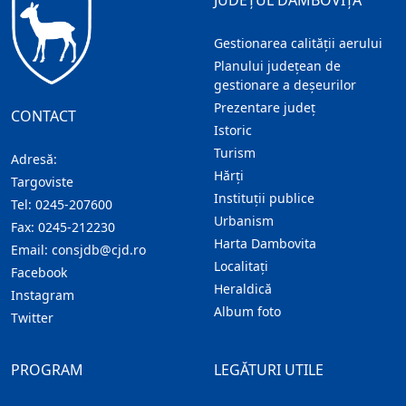
JUDEȚUL DÂMBOVIȚA
Gestionarea calității aerului
Planului județean de
gestionare a deșeurilor
Prezentare judeţ
CONTACT
Istoric
Turism
Adresă:
Hărţi
Targoviste
Instituţii publice
Tel:
0245-207600
Urbanism
Fax:
0245-212230
Harta Dambovita
Email:
consjdb@cjd.ro
Localitaţi
Facebook
Heraldică
Instagram
Album foto
Twitter
PROGRAM
LEGĂTURI UTILE