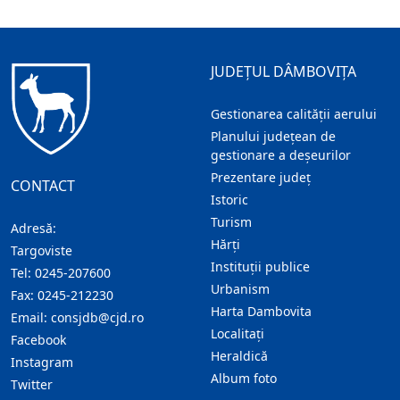
JUDEȚUL DÂMBOVIȚA
Gestionarea calității aerului
Planului județean de
gestionare a deșeurilor
Prezentare judeţ
CONTACT
Istoric
Turism
Adresă:
Hărţi
Targoviste
Instituţii publice
Tel:
0245-207600
Urbanism
Fax:
0245-212230
Harta Dambovita
Email:
consjdb@cjd.ro
Localitaţi
Facebook
Heraldică
Instagram
Album foto
Twitter