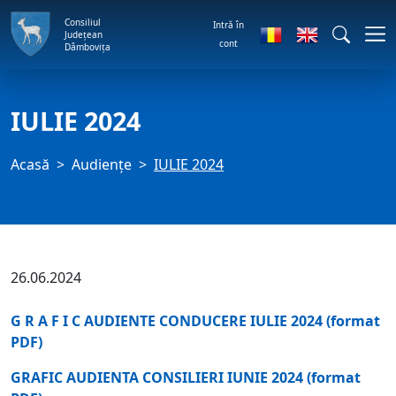
Consiliul
Intră în
Județean
cont
Dâmbovița
IULIE 2024
Acasă
Audienţe
IULIE 2024
26.06.2024
G R A F I C AUDIENTE CONDUCERE
IULIE 2024 (
format
PDF)
GRAFIC AUDIENTA CONSILIERI
IUNIE 2024 (
format