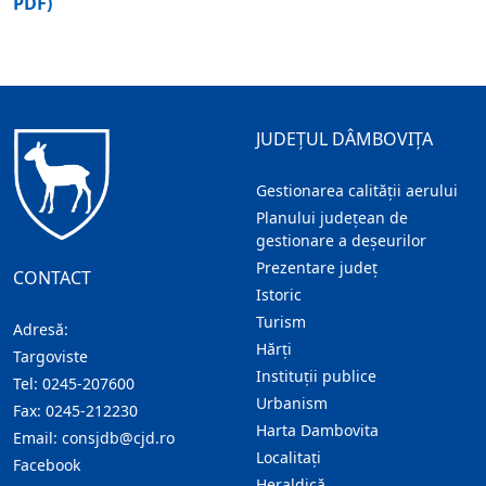
PDF)
JUDEȚUL DÂMBOVIȚA
Gestionarea calității aerului
Planului județean de
gestionare a deșeurilor
Prezentare judeţ
CONTACT
Istoric
Turism
Adresă:
Hărţi
Targoviste
Instituţii publice
Tel:
0245-207600
Urbanism
Fax:
0245-212230
Harta Dambovita
Email:
consjdb@cjd.ro
Localitaţi
Facebook
Heraldică