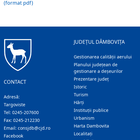
(format pdf)
JUDEȚUL DÂMBOVIȚA
Gestionarea calității aerului
Planului județean de
gestionare a deșeurilor
Prezentare judeţ
CONTACT
Istoric
Turism
Adresă:
Hărţi
Targoviste
Instituţii publice
Tel:
0245-207600
Urbanism
Fax:
0245-212230
Harta Dambovita
Email:
consjdb@cjd.ro
Localitaţi
Facebook