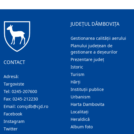
JUDEȚUL DÂMBOVIȚA
Gestionarea calității aerului
Planului județean de
gestionare a deșeurilor
Prezentare judeţ
CONTACT
Istoric
Turism
Adresă:
Hărţi
Targoviste
Instituţii publice
Tel:
0245-207600
Urbanism
Fax:
0245-212230
Harta Dambovita
Email:
consjdb@cjd.ro
Localitaţi
Facebook
Heraldică
Instagram
Album foto
Twitter